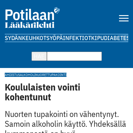
SYDÄN
KEUHKOT
SYÖPÄ
INFEKTIOT
KIPU
DIABETES
A
HAE
AHDISTUS
ALKOHOLI
NUORET
TUPAKOINTI
Koululaisten vointi
kohentunut
Nuorten tupakointi on vähentynyt.
Samoin alkoholin käyttö. Yhdeksällä