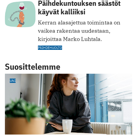
Päihdekuntouksen säästöt
käyvät kalliiksi
Kerran alasajettua toimintaa on
vaikea rakentaa uudestaan,
kirjoittaa Marko Luhtala.
PÄIHDEHUOLTO
Suosittelemme
UNI