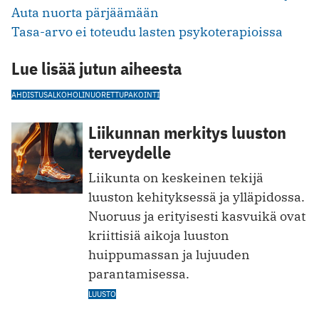
Auta nuorta pärjäämään
Tasa-arvo ei toteudu lasten psykoterapioissa
Lue lisää jutun aiheesta
AHDISTUS
ALKOHOLI
NUORET
TUPAKOINTI
Liikunnan merkitys luuston
terveydelle
Liikunta on keskeinen tekijä
luuston kehityksessä ja ylläpidossa.
Nuoruus ja erityisesti kasvuikä ovat
kriittisiä aikoja luuston
huippumassan ja lujuuden
parantamisessa.
LUUSTO