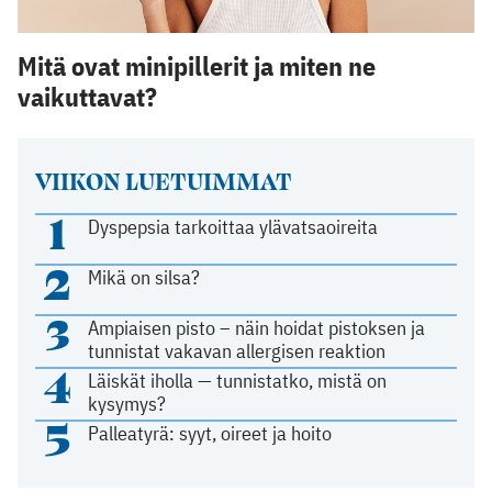
Mitä ovat minipillerit ja miten ne
vaikuttavat?
VIIKON LUETUIMMAT
1
Dyspepsia tarkoittaa ylävatsaoireita
2
Mikä on silsa?
3
Ampiaisen pisto – näin hoidat pistoksen ja
tunnistat vakavan allergisen reaktion
4
Läiskät iholla — tunnistatko, mistä on
kysymys?
5
Palleatyrä: syyt, oireet ja hoito