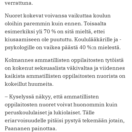
verrattuna.
Nuoret kokevat voivansa vaikuttaa koulun
oloihin paremmin kuin ennen. Toisaalta
esimerkiksi yli 70 % on sitä mieltä, ettei
kiusaamiseen ole puututtu. Koululääkärille ja -
psykologille on vaikea päästä 40 %:n mielestä.
Kolmannes ammatillisten oppilaitosten tytöistä
on kokenut seksuaalista väkivaltaa ja viidennes
kaikista ammatillisten oppilaitosten nuorista on
kokeillut huumeita.
– Kyselyssä näkyy, että ammatillisten
oppilaitosten nuoret voivat huonommin kuin
peruskoululaiset ja lukiolaiset. Tälle
eriarvoisuudelle pitäisi pystyä tekemään jotain,
Paananen painottaa.