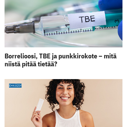
Borrelioosi, TBE ja punkkirokote – mitä
niistä pitää tietää?
EHKÄISY