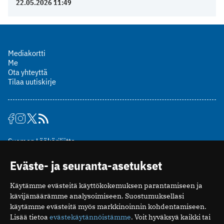
22.05.2026 11:49
Mediakortti
Me
Ota yhteyttä
Tilaa uutiskirje
Suomen Lääkäriliitto
Mäkelänkatu 2, PL 49
Eväste- ja seuranta-asetukset
00510 Helsinki
puh. (09) 393 091
Käytämme evästeitä käyttökokemuksen parantamiseen ja
toimitus@potilaanlaakarilehti.fi
kävijämäärämme analysoimiseen. Suostumuksellasi
käytämme evästeitä myös markkinoinnin kohdentamiseen.
ISSN 2323-9476
Lisää tietoa
evästekäytännöistämme
. Voit hyväksyä kaikki tai