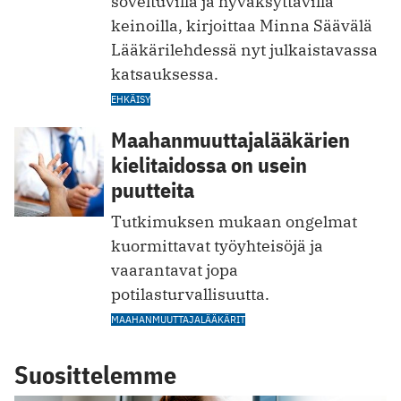
soveltuvilla ja hyväksyttävillä
keinoilla, kirjoittaa Minna Säävälä
Lääkärilehdessä nyt julkaistavassa
katsauksessa.
EHKÄISY
Maahanmuuttajalääkärien
kielitaidossa on usein
puutteita
Tutkimuksen mukaan ongelmat
kuormittavat ­työyhteisöjä ja
vaarantavat jopa
potilasturvallisuutta.
MAAHANMUUTTAJALÄÄKÄRIT
Suosittelemme