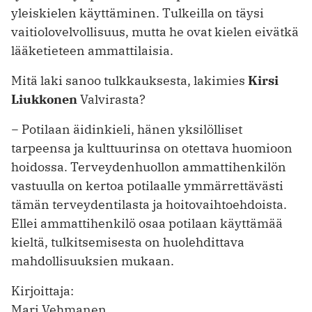
yleiskielen käyttäminen. Tulkeilla on täysi
vaitiolovelvollisuus, mutta he ovat kielen eivätkä
lääketieteen ammattilaisia.
Mitä laki sanoo tulkkauksesta, lakimies
Kirsi
Liukkonen
Valvirasta?
− Potilaan äidinkieli, hänen yksilölliset
tarpeensa ja kulttuurinsa on otettava huomioon
hoidossa. Terveydenhuollon ammattihenkilön
vastuulla on kertoa potilaalle ymmärrettävästi
tämän terveydentilasta ja hoitovaihtoehdoista.
Ellei ammattihenkilö osaa potilaan käyttämää
kieltä, tulkitsemisesta on huolehdittava
mahdollisuuksien mukaan.
Kirjoittaja:
Mari Vehmanen