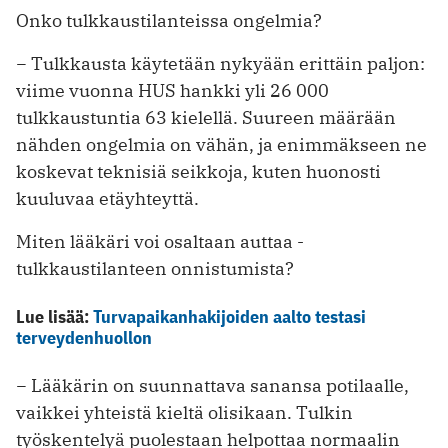
Onko tulkkaustilanteissa ongelmia?
− Tulkkausta käytetään nykyään erittäin paljon:
viime vuonna HUS hankki yli 26 000
tulkkaustuntia 63 kielellä. Suureen määrään
nähden ongelmia on vähän, ja enimmäkseen ne
koskevat teknisiä seikkoja, kuten huonosti
kuuluvaa etäyhteyttä.
Miten lääkäri voi osaltaan auttaa ­
tulkkaustilanteen onnistumista?
Lue lisää:
Turvapaikanhakijoiden aalto testasi
terveydenhuollon
− Lääkärin on suunnattava sanansa potilaalle,
vaikkei yhteistä kieltä olisikaan. Tulkin
työskentelyä puolestaan helpottaa normaalin