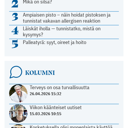
2
Mikä on silsa?
3
Ampiaisen pisto – näin hoidat pistoksen ja
tunnistat vakavan allergisen reaktion
4
Läiskät iholla — tunnistatko, mistä on
kysymys?
5
Palleatyrä: syyt, oireet ja hoito
KOLUMNI
Terveys on osa turvallisuutta
26.04.2026 15:32
Viikon käänteiset uutiset
15.03.2026 10:15
Kosketuksella olisi monenlaista käyttöä