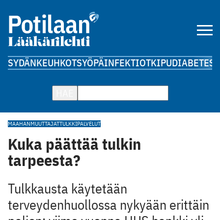
SYDÄN
KEUHKOT
SYÖPÄ
INFEKTIOT
KIPU
DIABETES
A
HAE
MAAHANMUUTTAJAT
TULKKIPALVELUT
Kuka päättää tulkin
tarpeesta?
Tulkkausta käytetään
terveydenhuollossa nykyään erittäin