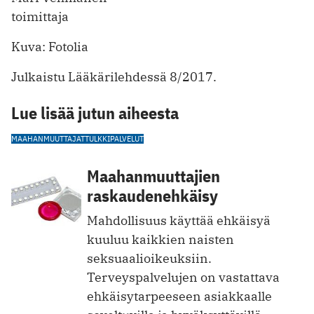
toimittaja
Kuva: Fotolia
Julkaistu Lääkärilehdessä 8/2017.
Lue lisää jutun aiheesta
MAAHANMUUTTAJAT
TULKKIPALVELUT
Maahanmuuttajien
raskaudenehkäisy
Mahdollisuus käyttää ehkäisyä
kuuluu kaikkien naisten
seksuaalioikeuksiin.
Terveyspalvelujen on vastattava
ehkäisytarpeeseen asiakkaalle