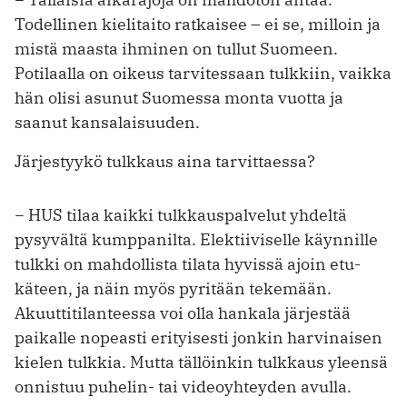
Todellinen kielitaito ratkaisee – ei se, milloin ja
mistä maasta ihminen on tullut Suomeen.
Potilaalla on oikeus tarvitessaan tulkkiin, vaikka
hän olisi asunut Suomessa monta vuotta ja
saanut kansalaisuuden.
Järjestyykö tulkkaus aina ­tarvittaessa?
− HUS tilaa kaikki tulkkauspalvelut yhdeltä
pysyvältä kumppanilta. Elektiiviselle käynnille
tulkki on mahdollista tilata hyvissä ajoin etu­
käteen, ja näin myös pyritään tekemään.
Akuuttitilanteessa voi olla hankala järjestää
paikalle nopeasti erityisesti jonkin harvinaisen
kielen tulkkia. Mutta tällöinkin tulkkaus yleensä
onnistuu puhelin- tai video­yhteyden avulla.