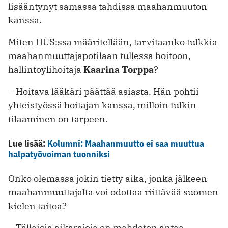
lisääntynyt samassa tahdissa maahanmuuton
kanssa.
Miten HUS:ssa määritellään, tarvitaanko tulkkia
maahanmuuttajapotilaan tullessa hoitoon,
hallinto­ylihoitaja
Kaarina Torppa
?
− Hoitava lääkäri päättää asiasta. Hän pohtii
yhteistyössä hoitajan kanssa, milloin tulkin
tilaaminen on tarpeen.
Lue lisää:
Kolumni: Maahanmuutto ei saa muuttua
halpatyövoiman tuonniksi
Onko olemassa jokin tietty aika, jonka jälkeen
maahanmuuttajalta voi ­odottaa riittävää suomen
kielen taitoa?
− Tällaisia aikarajoja on mahdoton antaa.