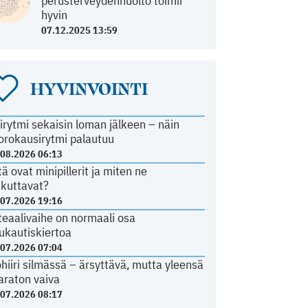
perusterveydenhuolto toimii
hyvin
07.12.2025 13:59
HYVINVOINTI
irytmi sekaisin loman jälkeen – näin
orokausirytmi palautuu
.08.2026 06:13
tä ovat minipillerit ja miten ne
ikuttavat?
.07.2026 19:16
teaalivaihe on normaali osa
ukautiskiertoa
.07.2026 07:04
ohiiri silmässä – ärsyttävä, mutta yleensä
araton vaiva
.07.2026 08:17