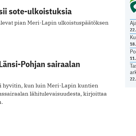
sii sote-ulkoistuksia
levat pian Meri-Lapin ulkoistuspäätöksen
Aj
22
Ku
18
Po
11
Länsi-Pohjan sairaalan
Ta
ar
22
i hyvitin, kun luin Meri-Lapin kuntien
sairaalan lähitulevaisuudesta, kirjoittaa
n.