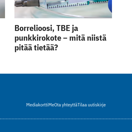
Borrelioosi, TBE ja
punkkirokote – mitä niistä
pitää tietää?
Mediakortti
Me
Ota yhteyttä
Tilaa uutiskirje