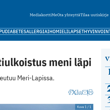
Mediakortti
Me
Ota yhteyttä
Tilaa uutiskirje
PU
DIABETES
ALLERGIA
IHO
MIELI
LAPSET
HYVINVOIN
V
tiulkoistus meni läpi
teutuu Meri-Lapissa.
Kuva 1 / 1