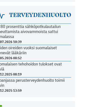
TERVEYDENHUOLTO
i 80 prosenttia sähköpotkulautailun
heuttamista aivovammoista sattui
malassa
.07.2026 10:39
iden oireiden vuoksi suomalaiset
nevät lääkäriin
.05.2026 08:52
omalaisen tehohoidon tulokset ovat
viä
.12.2025 08:19
panjassa perusterveydenhuolto toimii
vin
.12.2025 13:59