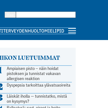
Hae
TI
TERVEYDENHUOLTO
MIELIPIDE
IIKON LUETUIMMAT
1
Ampiaisen pisto – näin hoidat
pistoksen ja tunnistat vakavan
allergisen reaktion
2
Dyspepsia tarkoittaa ylävatsaoireita
3
Läiskät iholla — tunnistatko, mistä
on kysymys?
Palleatyrä: syyt, oireet ja hoito