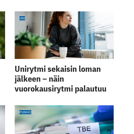
UNI
Unirytmi sekaisin loman
jälkeen – näin
vuorokausirytmi palautuu
PUNKKI