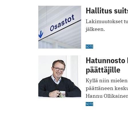
Hallitus suit
Lakimuutokset tu
jälkeen.
SOTE
Hatunnosto 
päättäjille
Kyllä niin mielen
päättäneen keskus
Hannu Ollikaine
SOTE