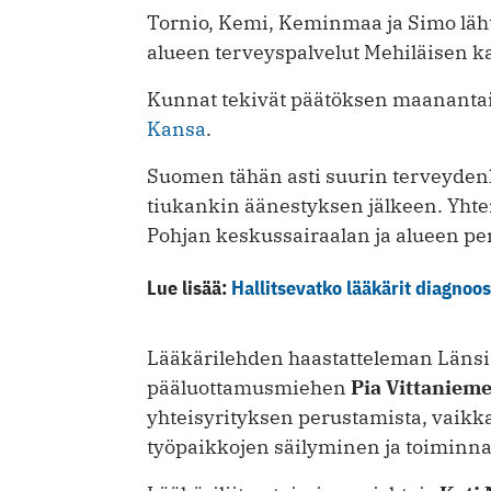
Tornio, Kemi, Keminmaa ja Simo läht
alueen terveyspalvelut Mehiläisen k
Kunnat tekivät päätöksen maanantai
Kansa
.
Suomen tähän asti suurin terveydenh
tiukankin äänestyksen jälkeen. Yhte
Pohjan keskussairaalan ja alueen p
Lue lisää:
Hallitsevatko lääkärit diagnoo
Lääkärilehden haastatteleman Länsi
pääluottamusmiehen
Pia Vittaniem
yhteisyrityksen perustamista, vaikka
työpaikkojen säilyminen ja toiminn