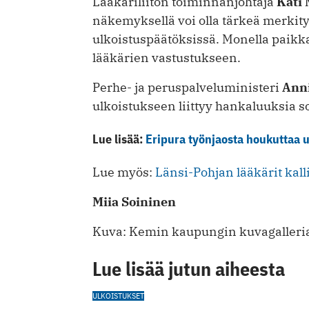
Lääkäriliiton toiminnanjohtaja
Kati
näkemyksellä voi olla tärkeä merkity
ulkoistuspäätöksissä. Monella paikk
lääkärien vastustukseen.
Perhe- ja peruspalveluministeri
Anni
ulkoistukseen liittyy hankaluuksia 
Lue lisää:
Eripura työnjaosta houkuttaa u
Lue myös:
Länsi-Pohjan lääkärit kall
Miia Soininen
Kuva: Kemin kaupungin kuvagalleri
Lue lisää jutun aiheesta
ULKOISTUKSET