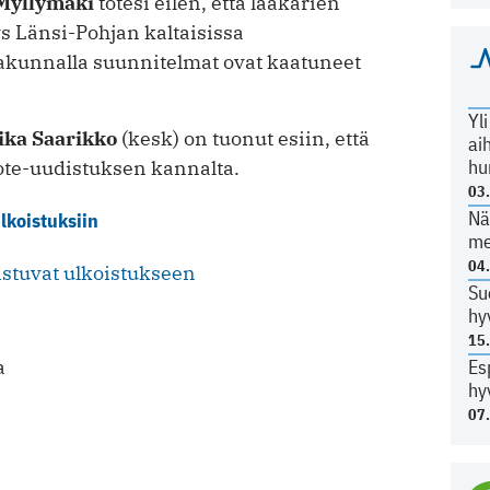
 Myllymäki
totesi eilen, että lääkärien
s Länsi-Pohjan kaltaisissa
akunnalla suunnitelmat ovat kaatuneet
Yl
ka Saarikko
(kesk) on tuonut esiin, että
ai
hu
sote-uudistuksen kannalta.
03
Nä
lkoistuksiin
me
04
istuvat ulkoistukseen
Su
hy
15
a
Es
hy
07