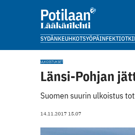
SYDÄN
KEUHKOT
SYÖPÄ
INFEKTIOT
KI
ULKOISTUKSET
Länsi-Pohjan jät
Suomen suurin ulkoistus to
14.11.2017 15.07