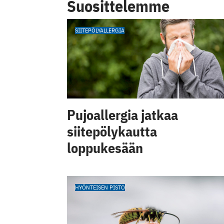
Suosittelemme
SIITEPÖLYALLERGIA
Pujoallergia jatkaa
siitepölykautta
loppukesään
HYÖNTEISEN PISTO