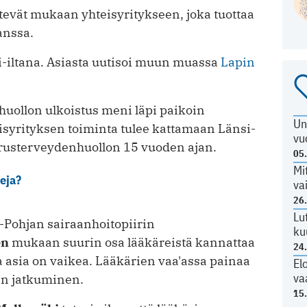
evät mukaan yhteisyritykseen, joka tuottaa
anssa.
-iltana. Asiasta uutisoi muun muassa
Lapin
uollon ulkoistus meni läpi paikoin
Un
isyrityksen toiminta tulee kattamaan Länsi-
vu
erusterveydenhuollon 15 vuoden ajan.
05
Mi
seja?
va
26
Lu
-Pohjan sairaanhoitopiirin
ku
en
mukaan suurin osa lääkäreistä kannattaa
24
 asia on vaikea. Lääkärien vaa'assa painaa
El
va
an jatkuminen.
15