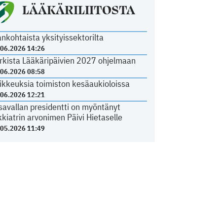
LÄÄKÄRILIITOSTA
ankohtaista yksityissektorilta
.06.2026 14:26
rkista Lääkäripäivien 2027 ohjelmaan
.06.2026 08:58
ikkeuksia toimiston kesäaukioloissa
.06.2026 12:21
savallan presidentti on myöntänyt
kkiatrin arvonimen Päivi Hietaselle
.05.2026 11:49