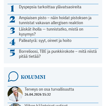
1
Dyspepsia tarkoittaa ylävatsaoireita
2
Ampiaisen pisto – näin hoidat pistoksen ja
tunnistat vakavan allergisen reaktion
3
Läiskät iholla — tunnistatko, mistä on
kysymys?
4
Palleatyrä: syyt, oireet ja hoito
5
Borrelioosi, TBE ja punkkirokote – mitä niistä
pitää tietää?
KOLUMNI
Terveys on osa turvallisuutta
26.04.2026 15:32
Viikon käänteiset uutiset