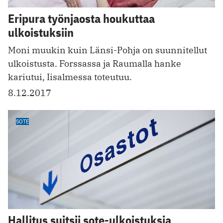
Eripura työnjaosta houkuttaa
ulkoistuksiin
Moni muukin kuin Länsi-Pohja on suunnitellut
ulkoistusta. Forssassa ja Raumalla hanke
kariutui, Iisalmessa toteutuu.
8.12.2017
SOTE
Hallitus suitsii sote-ulkoistuksia