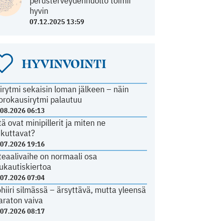
perusterveydenhuolto toimii
hyvin
07.12.2025 13:59
HYVINVOINTI
irytmi sekaisin loman jälkeen – näin
orokausirytmi palautuu
.08.2026 06:13
tä ovat minipillerit ja miten ne
ikuttavat?
.07.2026 19:16
teaalivaihe on normaali osa
ukautiskiertoa
.07.2026 07:04
ohiiri silmässä – ärsyttävä, mutta yleensä
araton vaiva
.07.2026 08:17