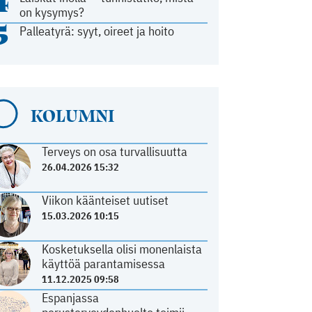
4
on kysymys?
5
Palleatyrä: syyt, oireet ja hoito
KOLUMNI
Terveys on osa turvallisuutta
26.04.2026 15:32
Viikon käänteiset uutiset
15.03.2026 10:15
Kosketuksella olisi monenlaista
käyttöä parantamisessa
11.12.2025 09:58
Espanjassa