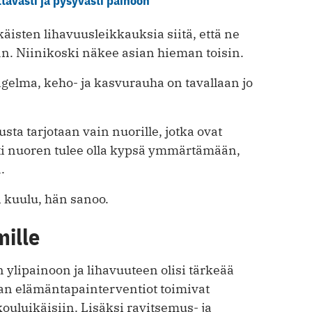
tävästi ja pysyvästi painoon
käisten lihavuusleikkauksia siitä, että ne
n. Niinikoski näkee asian hieman toisin.
gelma, keho- ja kasvurauha on tavallaan jo
a tarjotaan vain nuorille, jotka ovat
sti nuoren tulee olla kypsä ymmärtämään,
.
 kuulu, hän sanoo.
ille
 ylipainoon ja lihavuuteen olisi tärkeää
n elämäntapainterventiot toimivat
ouluikäisiin. Lisäksi ravitsemus- ja