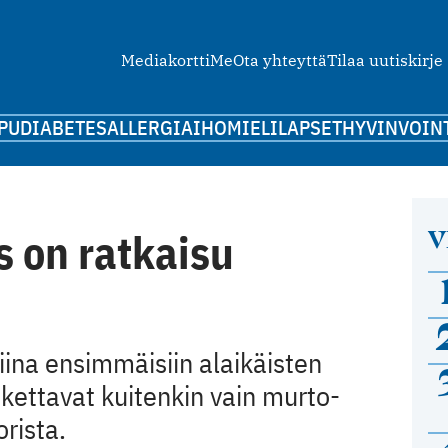
Mediakortti
Me
Ota yhteyttä
Tilaa uutiskirje
PU
DIABETES
ALLERGIA
IHO
MIELI
LAPSET
HYVINVOIN
V
 on ratkaisu
iina ensimmäisiin alaikäisten
skettavat kuitenkin vain murto-
orista.