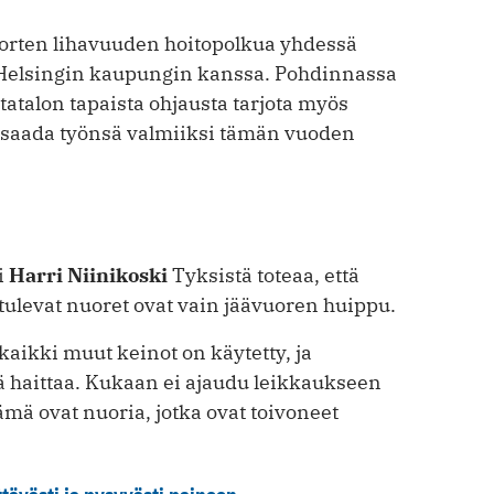
nuorten lihavuuden hoitopolkua yhdessä
Helsingin kaupungin kanssa. Pohdinnassa
tatalon tapaista ohjausta tarjota myös
s saada työnsä valmiiksi tämän vuoden
i
Harri Niinikoski
Tyksistä toteaa, että
tulevat nuoret ovat vain jäävuoren huippu.
aikki muut keinot on käytetty, ja
ä haittaa. Kukaan ei ajaudu leikkaukseen
ämä ovat nuoria, jotka ovat toivoneet