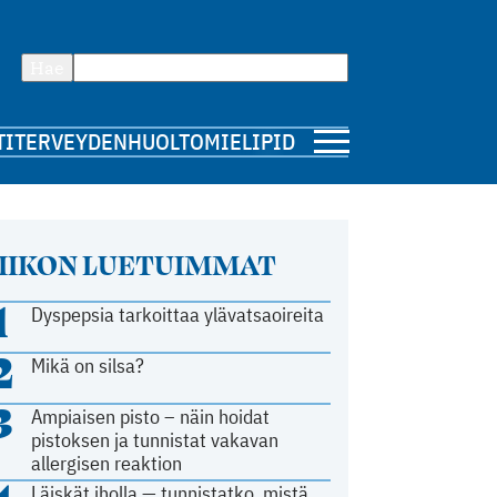
Hae
TI
TERVEYDENHUOLTO
MIELIPIDE
IIKON LUETUIMMAT
1
Dyspepsia tarkoittaa ylävatsaoireita
2
Mikä on silsa?
3
Ampiaisen pisto – näin hoidat
pistoksen ja tunnistat vakavan
allergisen reaktion
Läiskät iholla — tunnistatko, mistä