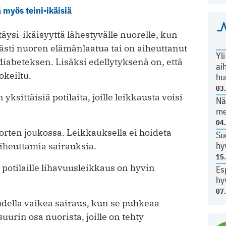
 myös teini-ikäisiä
äysi-ikäisyyttä lähestyvälle nuorelle, kun
ästi nuoren elämänlaatua tai on aiheuttanut
Yl
diabeteksen. Lisäksi edellytyksenä on, että
ai
okeiltu.
hu
03
sittäisiä potilaita, joille leikkausta voisi
Nä
me
04
rten joukossa. Leikkauksella ei hoideta
Su
hy
aiheuttamia sairauksia.
15
e potilaille lihavuusleikkaus on hyvin
Es
hy
07
odella vaikea sairaus, kun se puhkeaa
urin osa nuorista, joille on tehty