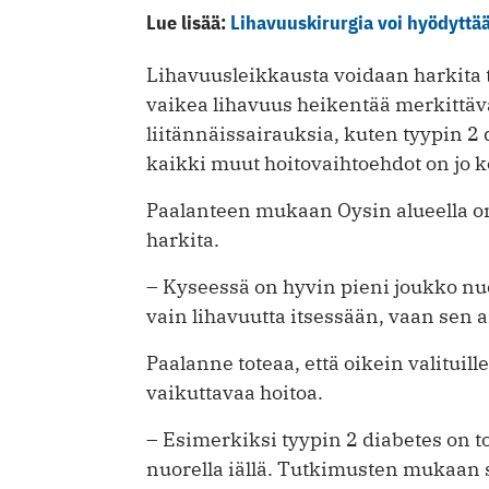
Lue lisää:
Lihavuuskirurgia voi hyödyttää
Lihavuusleikkausta voidaan harkita t
vaikea lihavuus heikentää merkittäv
liitännäissairauksia, kuten tyypin 2 
kaikki muut hoitovaihtoehdot on jo k
Paalanteen mukaan Oysin alueella on yk
harkita.
– Kyseessä on hyvin pieni joukko nuo
vain lihavuutta itsessään, vaan sen 
Paalanne toteaa, että oikein valituill
vaikuttavaa hoitoa.
– Esimerkiksi tyypin 2 diabetes on t
nuorella iällä. Tutkimusten mukaan su