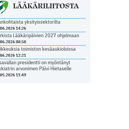
LÄÄKÄRILIITOSTA
ankohtaista yksityissektorilta
.06.2026 14:26
rkista Lääkäripäivien 2027 ohjelmaan
.06.2026 08:58
ikkeuksia toimiston kesäaukioloissa
.06.2026 12:21
savallan presidentti on myöntänyt
kkiatrin arvonimen Päivi Hietaselle
.05.2026 11:49