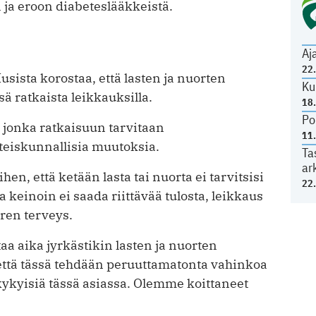
 ja eroon diabeteslääkkeistä.
Aj
22
usista korostaa, että lasten ja nuorten
Ku
 ratkaista leikkauksilla.
18
Po
jonka ratkaisuun tarvitaan
11
hteiskunnallisia muutoksia.
Ta
ar
n, että ketään lasta tai nuorta ei tarvitsisi
22
 keinoin ei saada riittävää tulosta, leikkaus
ren terveys.
a aika jyrkästikin lasten ja nuorten
 että tässä tehdään peruuttamatonta vahinkoa
öskykyisiä tässä asiassa. Olemme koittaneet