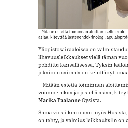
– Mitään estettä toiminnan aloittamiselle ei ole.
asiaa, kiteyttää lastenendokrinologi, apulaispro
Yliopistosairaaloissa on valmistaudu
lihavuusleikkaukset vielä tämän vuod
pohdittu kansallisessa, Tyksin lääkä
jokainen sairaala on kehittänyt omaa
– Mitään estettä toiminnan aloittamis
voimme alkaa järjestellä asiaa, kitey
Marika Paalanne
Oysista.
Sama viesti kerrotaan myös Husista, K
on tehty, ja valmius leikkauksiin on