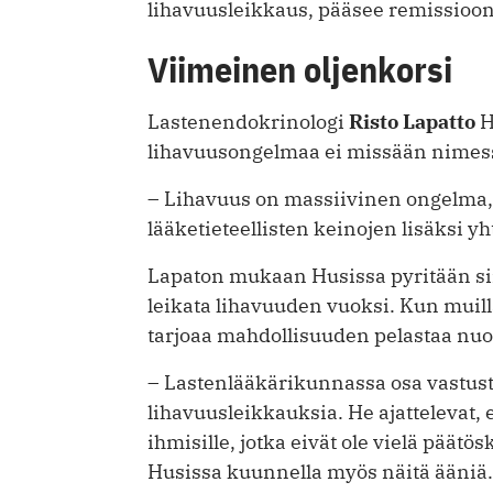
lihavuusleikkaus, pääsee remissioon
Viimeinen oljenkorsi
Lastenendokrinologi
Risto Lapatto
H
lihavuusongelmaa ei missään nimessä
– Lihavuus on massiivinen ongelma, 
lääketieteellisten keinojen lisäksi y
Lapaton mukaan Husissa pyritään siihe
leikata lihavuuden vuoksi. Kun muilla
tarjoaa mahdollisuuden pelastaa nuo
– Lastenlääkärikunnassa osa vastusta
lihavuusleikkauksia. He ajattelevat,
ihmisille, jotka eivät ole vielä päät
Husissa kuunnella myös näitä ääniä.