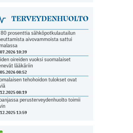
TERVEYDENHUOLTO
i 80 prosenttia sähköpotkulautailun
heuttamista aivovammoista sattui
malassa
.07.2026 10:39
iden oireiden vuoksi suomalaiset
nevät lääkäriin
.05.2026 08:52
omalaisen tehohoidon tulokset ovat
viä
.12.2025 08:19
panjassa perusterveydenhuolto toimii
vin
.12.2025 13:59