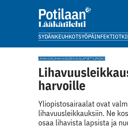
SYDÄN
KEUHKOT
SYÖPÄ
INFEKTIOT
KI
LIHAVUUS
LIHAVUUSLEIKKAUS
LAPSET
YLIPAINO
Lihavuusleikkaus
harvoille
Yliopistosairaalat ovat valm
lihavuusleikkauksiin. Ne ko
osaa lihavista lapsista ja nu