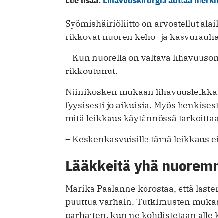
Lue lisää:
Lihavuuskirurgia auttaa merkit
Syömishäiriöliitto on arvostellut alai
rikkovat nuoren keho- ja kasvurauha
– Kun nuorella on valtava lihavuuson
rikkoutunut.
Niinikosken mukaan lihavuusleikkaust
fyysisesti jo aikuisia. Myös henkise
mitä leikkaus käytännössä tarkoittaa
– Keskenkasvuisille tämä leikkaus ei
Lääkkeitä yhä nuoremm
Marika Paalanne korostaa, että lasten
puuttua varhain. Tutkimusten mukaa
parhaiten, kun ne kohdistetaan alle k