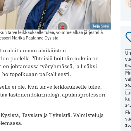
Teija Soini
 Kun tarve leikkaukselle tulee, voimme alkaa järjestellä
fessori Marika Paalanne Oysista.
ttu aloittamaan alaikäisten
Un
en puolella. Yhteisiä hoitolinjauksia on
vu
05
rien johtamassa työryhmässä, ja lisäksi
Mi
 hoitopolkuaan paikallisesti.
va
26
elle ei ole. Kun tarve leikkaukselle tulee,
Lu
ttää lastenendokrinologi, apulaisprofessori
ku
24
El
ysistä, Taysista ja Tyksistä. Valmisteluja
va
 olemassa.
15