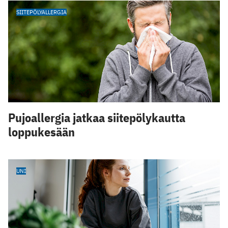
SIITEPÖLYALLERGIA
Pujoallergia jatkaa siitepölykautta
loppukesään
UNI