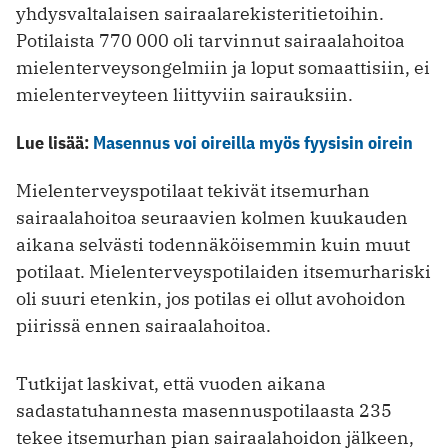
yhdysvaltalaisen sairaalarekisteritietoihin.
Potilaista 770 000 oli tarvinnut sairaalahoitoa
mielenterveysongelmiin ja loput somaattisiin, ei
mielenterveyteen liittyviin sairauksiin.
Lue lisää:
Masennus voi oireilla myös fyysisin oirein
Mielenterveyspotilaat tekivät itsemurhan
sairaalahoitoa seuraavien kolmen kuukauden
aikana selvästi todennäköisemmin kuin muut
potilaat. Mielenterveyspotilaiden itsemurhariski
oli suuri etenkin, jos potilas ei ollut avohoidon
piirissä ennen sairaalahoitoa.
Tutkijat laskivat, että vuoden aikana
sadastatuhannesta masennuspotilaasta 235
tekee itsemurhan pian sairaalahoidon jälkeen,