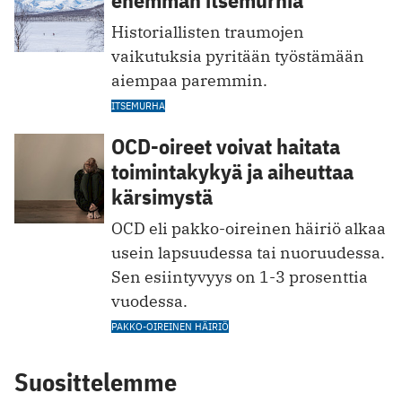
enemmän itsemurhia
Historiallisten traumojen
vaikutuksia pyritään työstämään
aiempaa paremmin.
ITSEMURHA
OCD-oireet voivat haitata
toimintakykyä ja aiheuttaa
kärsimystä
OCD eli pakko-oireinen häiriö alkaa
usein lapsuudessa tai nuoruudessa.
Sen esiintyvyys on 1-3 prosenttia
vuodessa.
PAKKO-OIREINEN HÄIRIÖ
Suosittelemme