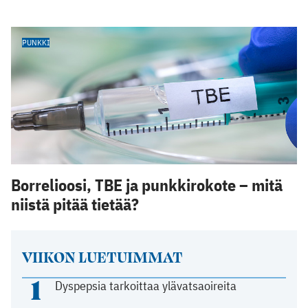
PUNKKI
Borrelioosi, TBE ja punkkirokote – mitä
niistä pitää tietää?
VIIKON LUETUIMMAT
1
Dyspepsia tarkoittaa ylävatsaoireita