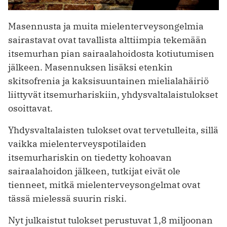
Masennusta ja muita mielenterveysongelmia
sairastavat ovat tavallista alttiimpia tekemään
itsemurhan pian sairaalahoidosta kotiutumisen
jälkeen. Masennuksen lisäksi etenkin
skitsofrenia ja kaksisuuntainen mielialahäiriö
liittyvät itsemurhariskiin, yhdysvaltalaistulokset
osoittavat.
Yhdysvaltalaisten tulokset ovat tervetulleita, sillä
vaikka mielenterveyspotilaiden
itsemurhariskin on tiedetty kohoavan
sairaalahoidon jälkeen, tutkijat eivät ole
tienneet, mitkä mielenterveysongelmat ovat
tässä mielessä suurin riski.
Nyt julkaistut tulokset perustuvat 1,8 miljoonan