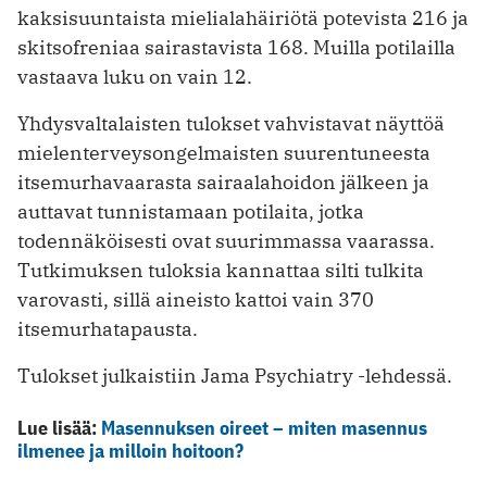
kaksisuuntaista mielialahäiriötä potevista 216 ja
skitsofreniaa sairastavista 168. Muilla potilailla
vastaava luku on vain 12.
Yhdysvaltalaisten tulokset vahvistavat näyttöä
mielenterveysongelmaisten suurentuneesta
itsemurhavaarasta sairaalahoidon jälkeen ja
auttavat tunnistamaan potilaita, jotka
todennäköisesti ovat suurimmassa vaarassa.
Tutkimuksen tuloksia kannattaa silti tulkita
varovasti, sillä aineisto kattoi vain 370
itsemurhatapausta.
Tulokset julkaistiin Jama Psychiatry -lehdessä.
Lue lisää:
Masennuksen oireet – miten masennus
ilmenee ja milloin hoitoon?