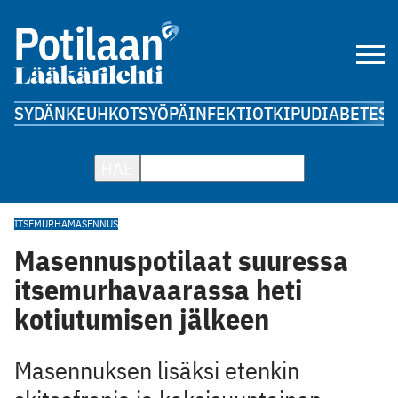
SYDÄN
KEUHKOT
SYÖPÄ
INFEKTIOT
KIPU
DIABETES
A
HAE
ITSEMURHA
MASENNUS
Masennuspotilaat suuressa
itsemurhavaarassa heti
kotiutumisen jälkeen
Masennuksen lisäksi etenkin