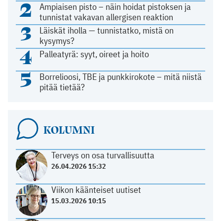
2
Ampiaisen pisto – näin hoidat pistoksen ja
tunnistat vakavan allergisen reaktion
3
Läiskät iholla — tunnistatko, mistä on
kysymys?
4
Palleatyrä: syyt, oireet ja hoito
5
Borrelioosi, TBE ja punkkirokote – mitä niistä
pitää tietää?
KOLUMNI
Terveys on osa turvallisuutta
26.04.2026 15:32
Viikon käänteiset uutiset
15.03.2026 10:15