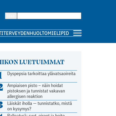
Hae
TI
TERVEYDENHUOLTO
MIELIPIDE
IIKON LUETUIMMAT
1
Dyspepsia tarkoittaa ylävatsaoireita
2
Ampiaisen pisto – näin hoidat
pistoksen ja tunnistat vakavan
allergisen reaktion
3
Läiskät iholla — tunnistatko, mistä
on kysymys?
Palleatyrä: syyt, oireet ja hoito