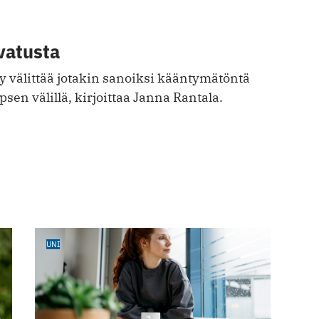
vatusta
y välittää jotakin sanoiksi kääntymätöntä
en välillä, kirjoittaa Janna Rantala.
UNI