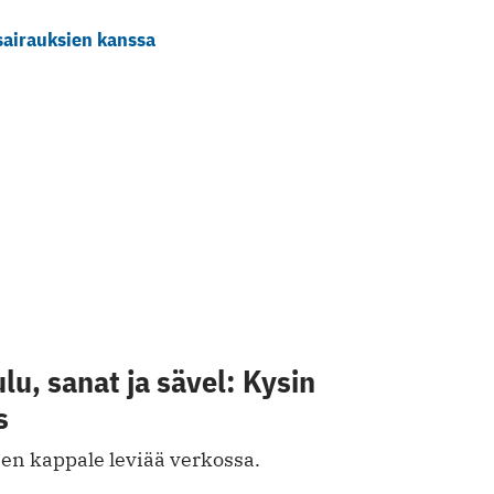
 sairauksien kanssa
ulu, sanat ja sävel: Kysin
s
n kappale leviää verkossa.