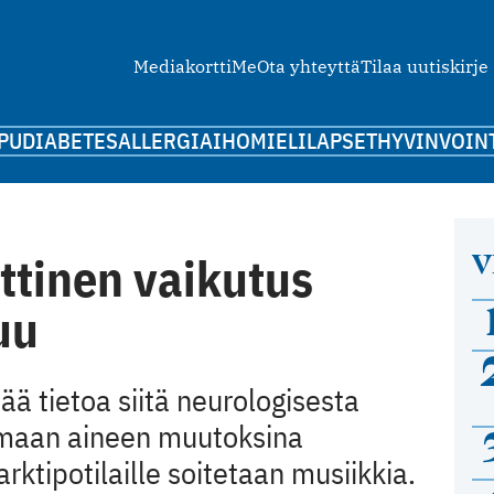
Mediakortti
Me
Ota yhteyttä
Tilaa uutiskirje
PU
DIABETES
ALLERGIA
IHO
MIELI
LAPSET
HYVINVOIN
V
ttinen vaikutus
uu
ää tietoa siitä neurologisesta
rmaan aineen muutoksina
rktipotilaille soitetaan musiikkia.