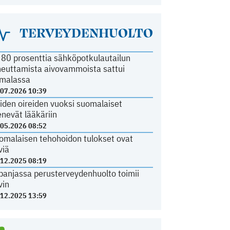
TERVEYDENHUOLTO
i 80 prosenttia sähköpotkulautailun
heuttamista aivovammoista sattui
malassa
.07.2026 10:39
iden oireiden vuoksi suomalaiset
nevät lääkäriin
.05.2026 08:52
omalaisen tehohoidon tulokset ovat
viä
.12.2025 08:19
panjassa perusterveydenhuolto toimii
vin
.12.2025 13:59