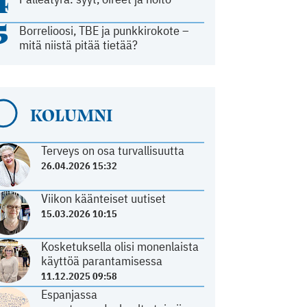
4
5
Borrelioosi, TBE ja punkkirokote –
mitä niistä pitää tietää?
KOLUMNI
Terveys on osa turvallisuutta
26.04.2026 15:32
Viikon käänteiset uutiset
15.03.2026 10:15
Kosketuksella olisi monenlaista
käyttöä parantamisessa
11.12.2025 09:58
Espanjassa