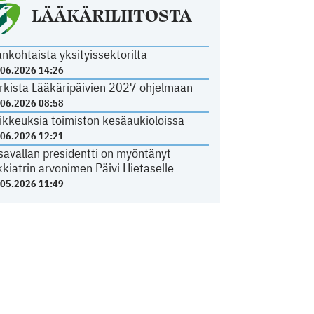
LÄÄKÄRILIITOSTA
ankohtaista yksityissektorilta
.06.2026 14:26
rkista Lääkäripäivien 2027 ohjelmaan
.06.2026 08:58
ikkeuksia toimiston kesäaukioloissa
.06.2026 12:21
savallan presidentti on myöntänyt
kkiatrin arvonimen Päivi Hietaselle
.05.2026 11:49