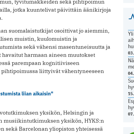
mun, tyvitumakkeiden sekä pihtipoimun
lla, jotka kuuntelivat päivittäin äänikirjoja
a.
an suomalaistutkijat osoittivat jo aiemmin,
Yl
llisen muistin, kuulomuistin ja
ai
hu
tumista sekä vähensi masentuneisuutta ja
03
yt havaitut harmaan aineen muutokset
Nä
ydessä parempaan kognitiiviseen
me
pihtipoimussa liittyivät vähentyneeseen
04
Su
hy
istumista liian aikaisin"
15
Es
hy
ivotutkimuksen yksikön, Helsingin ja
07
sen musiikintutkimuksen yksikön, HYKS:n
en sekä Barcelonan yliopiston yhteisessä