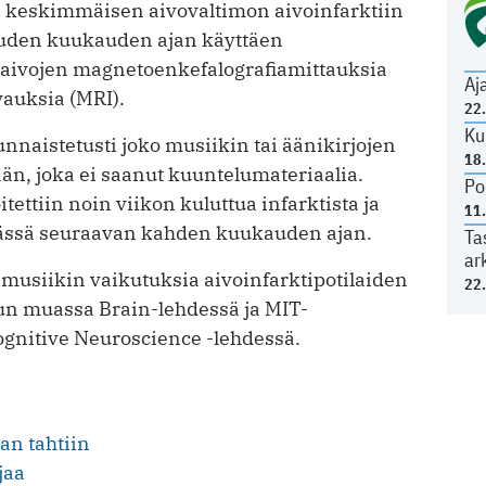
ä keskimmäisen aivovaltimon aivoinfarktiin
uuden kuukauden ajan käyttäen
 aivojen magnetoenkefalografiamittauksia
Aj
vauksia (MRI).
22
Ku
tunnaistetusti joko musiikin tai äänikirjojen
18
n, joka ei saanut kuuntelumateriaalia.
Po
tettiin noin viikon kuluttua infarktista ja
11
ivässä seuraavan kahden kuukauden ajan.
Ta
ar
 musiikin vaikutuksia aivoinfarktipotilaiden
22
uun muassa Brain-lehdessä ja MIT-
ognitive Neuroscience -lehdessä.
an tahtiin
jaa