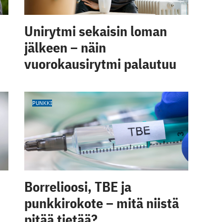
Unirytmi sekaisin loman
jälkeen – näin
vuorokausirytmi palautuu
PUNKKI
Borrelioosi, TBE ja
punkkirokote – mitä niistä
pitää tietää?