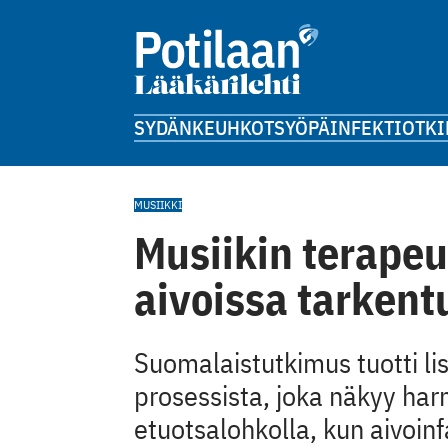
SYDÄN
KEUHKOT
SYÖPÄ
INFEKTIOT
KI
MUSIIKKI
Musiikin terapeu
aivoissa tarkent
Suomalaistutkimus tuotti lis
prosessista, joka näkyy ha
etuotsalohkolla, kun aivoinfa