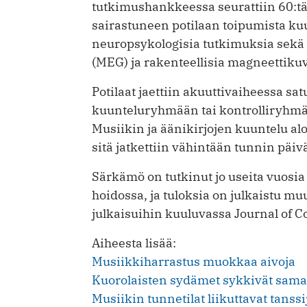
tutkimushankkeessa seurattiin 60:t
sairastuneen potilaan toipumista k
neuropsykologisia tutkimuksia sekä
(MEG) ja rakenteellisia magneettiku
Potilaat jaettiin akuuttivaiheessa sa
kuunteluryhmään tai kontrolliryhmää
Musiikin ja äänikirjojen kuuntelu aloi
sitä jatkettiin vähintään tunnin pä
Särkämö on tutkinut jo useita vuosia
hoidossa, ja tuloksia on julkaistu m
julkaisuihin kuuluvassa Journal of C
Aiheesta lisää:
Musiikkiharrastus muokkaa aivoja
Kuorolaisten sydämet sykkivät sama
Musiikin tunnetilat liikuttavat tanssi