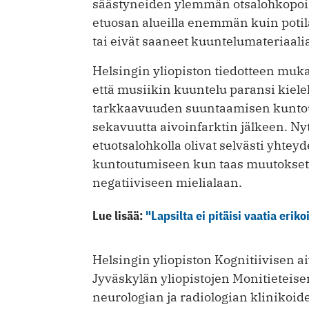
säästyneiden ylemmän otsalohkopoi
etuosan alueilla enemmän kuin potilai
tai eivät saaneet kuuntelumateriaali
Helsingin yliopiston tiedotteen muka
että musiikin kuuntelu paransi kiele
tarkkaavuuden suuntaamisen kuntou
sekavuutta aivoinfarktin jälkeen. N
etuotsalohkolla olivat selvästi yhte
kuntoutumiseen kun taas muutokset 
negatiiviseen mielialaan.
Lue lisää:
"Lapsilta ei pitäisi vaatia eriko
Helsingin yliopiston Kognitiivisen a
Jyväskylän yliopistojen Monitietei
neurologian ja radiologian klinikoid