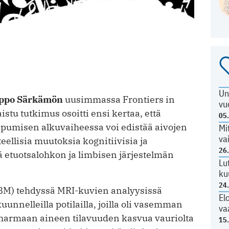
Un
ppo Särkämön
uusimmassa Frontiers in
vu
tu tutkimus osoitti ensi kertaa, että
05
ipumisen alkuvaiheessa voi edistää aivojen
Mi
va
eellisia muutoksia kognitiivisia ja
26
lä etuotsalohkon ja limbisen järjestelmän
Lu
ku
24
VBM) tehdyssä MRI-kuvien analyysissä
El
kuunnelleilla potilailla, joilla oli vasemman
va
i harmaan aineen tilavuuden kasvua vauriolta
15