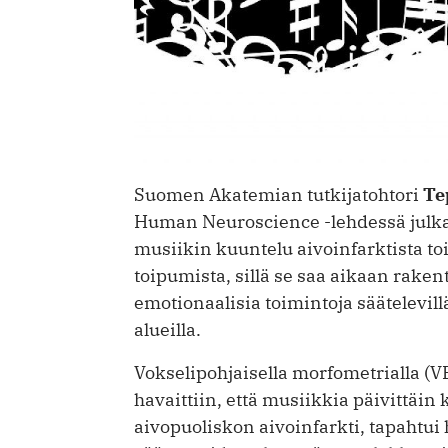
Suomen Akatemian tutkijatohtori
Te
Human Neuroscience -lehdessä julkais
musiikin kuuntelu aivoinfarktista to
toipumista, sillä se saa aikaan rakent
emotionaalisia toimintoja säätelevil
alueilla.
Vokselipohjaisella morfometrialla (
havaittiin, että musiikkia päivittäin 
aivopuoliskon aivoinfarkti, tapahtu