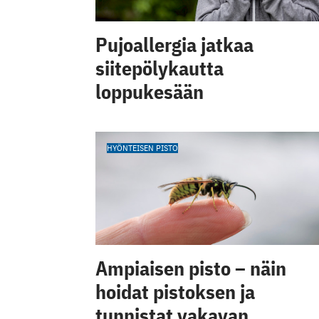
Pujoallergia jatkaa
siitepölykautta
loppukesään
HYÖNTEISEN PISTO
Ampiaisen pisto – näin
hoidat pistoksen ja
tunnistat vakavan