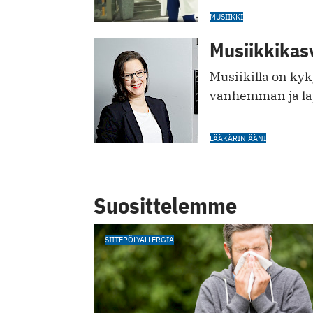
MUSIIKKI
Musiikkikas
Musiikilla on kyk
vanhemman ja laps
LÄÄKÄRIN ÄÄNI
Suosittelemme
SIITEPÖLYALLERGIA