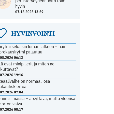
perusterveydenhuolto toimii
hyvin
07.12.2025 13:59
HYVINVOINTI
irytmi sekaisin loman jälkeen – näin
orokausirytmi palautuu
.08.2026 06:13
tä ovat minipillerit ja miten ne
ikuttavat?
.07.2026 19:16
teaalivaihe on normaali osa
ukautiskiertoa
.07.2026 07:04
ohiiri silmässä – ärsyttävä, mutta yleensä
araton vaiva
.07.2026 08:17