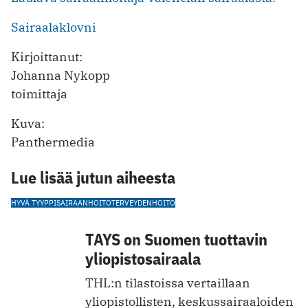
Sairaalaklovni
Kirjoittanut:
Johanna Nykopp
toimittaja
Kuva:
Panthermedia
Lue lisää jutun aiheesta
HYVÄ TYYPPI
SAIRAANHOITO
TERVEYDENHOITO
TAYS on Suomen tuottavin
yliopistosairaala
THL:n tilastoissa vertaillaan
yliopistollisten, keskussairaaloiden