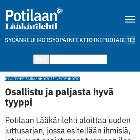
SYDÄN
KEUHKOT
SYÖPÄ
INFEKTIOT
KIPU
DIABETES
A
HAE
HYVÄ TYYPPI
SAIRAANHOITO
TERVEYDENHOITO
Osallistu ja paljasta hyvä
tyyppi
Potilaan Lääkärilehti aloittaa uuden
juttusarjan, jossa esitellään ihmisiä,