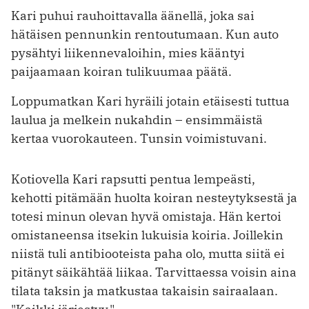
Kari puhui rauhoittavalla äänellä, joka sai
hätäisen pennunkin rentoutumaan. Kun auto
pysähtyi liikennevaloihin, mies kääntyi
paijaamaan koiran tulikuumaa päätä.
Loppumatkan Kari hyräili jotain etäisesti tuttua
laulua ja melkein nukahdin – ensimmäistä
kertaa vuorokauteen. Tunsin voimistuvani.
Kotiovella Kari rapsutti pentua lempeästi,
kehotti pitämään huolta koiran nesteytyksestä ja
totesi minun olevan hyvä omistaja. Hän kertoi
omistaneensa itsekin lukuisia koiria. Joillekin
niistä tuli antibiooteista paha olo, mutta siitä ei
pitänyt säikähtää liikaa. Tarvittaessa voisin aina
tilata taksin ja matkustaa takaisin sairaalaan.