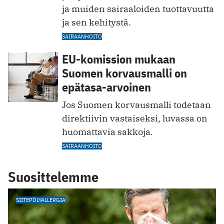
ja muiden sairaaloiden tuottavuutta
ja sen kehitystä.
SAIRAANHOITO
EU-komission mukaan
Suomen korvausmalli on
epätasa-arvoinen
Jos Suomen korvausmalli todetaan
direktiivin vastaiseksi, luvassa on
huomattavia sakkoja.
SAIRAANHOITO
Suosittelemme
SIITEPÖLYALLERGIA