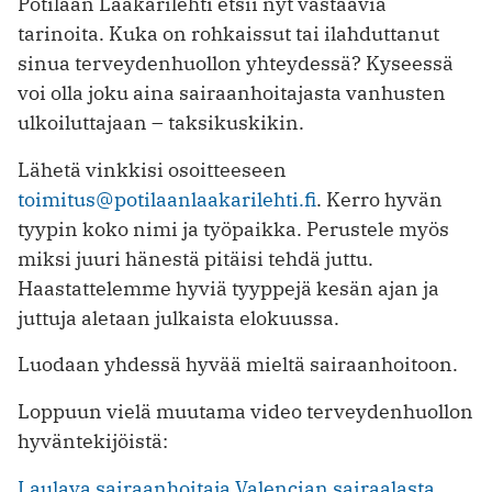
Potilaan Lääkärilehti etsii nyt vastaavia
tarinoita. Kuka on rohkaissut tai ilahduttanut
sinua terveydenhuollon yhteydessä? Kyseessä
voi olla joku aina sairaanhoitajasta vanhusten
ulkoiluttajaan – taksikuskikin.
Lähetä vinkkisi osoitteeseen
toimitus@potilaanlaakarilehti.fi
. Kerro hyvän
tyypin koko nimi ja työpaikka. Perustele myös
miksi juuri hänestä pitäisi tehdä juttu.
Haastattelemme hyviä tyyppejä kesän ajan ja
juttuja aletaan julkaista elokuussa.
Luodaan yhdessä hyvää mieltä sairaanhoitoon.
Loppuun vielä muutama video terveydenhuollon
hyväntekijöistä:
Laulava sairaanhoitaja Valencian sairaalasta.