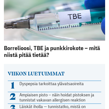
Borrelioosi, TBE ja punkkirokote – mitä
niistä pitää tietää?
VIIKON LUETUIMMAT
1
Dyspepsia tarkoittaa ylävatsaoireita
2
Ampiaisen pisto – näin hoidat pistoksen ja
tunnistat vakavan allergisen reaktion
3
Läiskät iholla — tunnistatko, mistä on