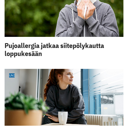
Pujoallergia jatkaa siitepölykautta
loppukesään
UNI