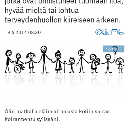
jotka ovat onnistuneet tuomaan iloa,
hyvää mieltä tai lohtua
terveydenhuollon kiireiseen arkeen.
19.6.2014 08.30
Kuva 1 / 1
Olin matkalla eläinsairaalasta kotiin sairas
koiranpentu sylissäni.