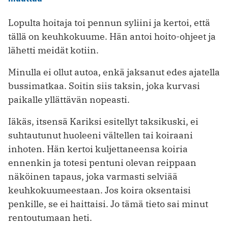
Lopulta hoitaja toi pennun syliini ja kertoi, että
tällä on keuhkokuume. Hän antoi hoito-ohjeet ja
lähetti meidät kotiin.
Minulla ei ollut autoa, enkä jaksanut edes ajatella
bussimatkaa. Soitin siis taksin, joka kurvasi
paikalle yllättävän nopeasti.
Iäkäs, itsensä Kariksi esitellyt taksikuski, ei
suhtautunut huoleeni vältellen tai koiraani
inhoten. Hän kertoi kuljettaneensa koiria
ennenkin ja totesi pentuni olevan reippaan
näköinen tapaus, joka varmasti selviää
keuhkokuumeestaan. Jos koira oksentaisi
penkille, se ei haittaisi. Jo tämä tieto sai minut
rentoutumaan heti.