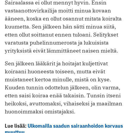
Sairaalassa ei ollut mennyt hyvin. Ensin
vastaanottovirkailija moitti minua kovaan
ääneen, koska en ollut osannut mitata koiralta
kuumetta. Sen jälkeen hän sätti minua siitä,
etten ollut soittanut ennen tuloani. Selitykset
varatusta puhelinnumerosta ja lukuisista
yrityksistä eivät lämmittäneet naisen mieltä.
Sen jälkeen lääkärit ja hoitajat kuljettivat
koiraani huoneesta toiseen, mutta eivät
muistaneet kertoa minulle, mistä on kyse.
Kuuden tunnin odottelun jälkeen, olin varma,
etten saisi koiraa enää takaisin. Tunsin itseni
heikoksi, avuttomaksi, vihaiseksi ja maailman
huonoimmaksi omistajaksi.
Lue lisää:
Ulkomailla saadun sairaanhoidon korvaus
muuttuu