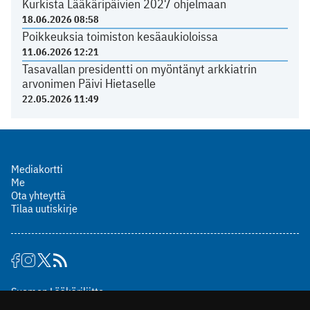
Kurkista Lääkäripäivien 2027 ohjelmaan
18.06.2026 08:58
Poikkeuksia toimiston kesäaukioloissa
11.06.2026 12:21
Tasavallan presidentti on myöntänyt arkkiatrin
arvonimen Päivi Hietaselle
22.05.2026 11:49
Mediakortti
Me
Ota yhteyttä
Tilaa uutiskirje
Suomen Lääkäriliitto
Mäkelänkatu 2, PL 49