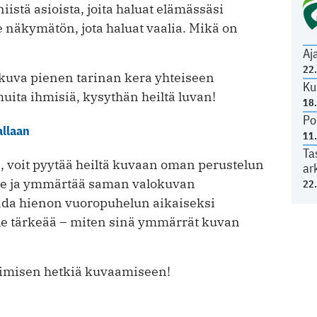
iistä asioista, joita haluat elämässäsi
e näkymätön, jota haluat vaalia. Mikä on
Aj
22
okuva pienen tarinan kera yhteiseen
Ku
ita ihmisiä, kysythän heiltä luvan!
18
Po
allaan
11
Ta
, voit pyytää heiltä kuvaan oman perustelun
ar
kee ja ymmärtää saman valokuvan
22
aada hienon vuoropuhelun aikaiseksi
lle tärkeää – miten sinä ymmärrät kuvan
oimisen hetkiä kuvaamiseen!