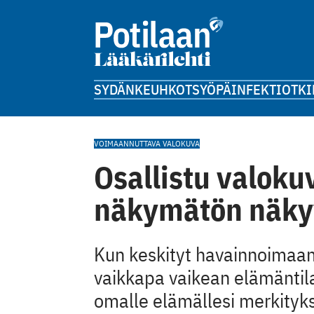
SYDÄN
KEUHKOT
SYÖPÄ
INFEKTIOT
KI
VOIMAANNUTTAVA VALOKUVA
Osallistu valoku
näkymätön näky
Kun keskityt havainnoimaan 
vaikkapa vaikean elämäntila
omalle elämällesi merkitykse