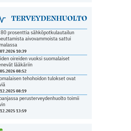
TERVEYDENHUOLTO
i 80 prosenttia sähköpotkulautailun
heuttamista aivovammoista sattui
malassa
.07.2026 10:39
iden oireiden vuoksi suomalaiset
nevät lääkäriin
.05.2026 08:52
omalaisen tehohoidon tulokset ovat
viä
.12.2025 08:19
panjassa perusterveydenhuolto toimii
vin
.12.2025 13:59