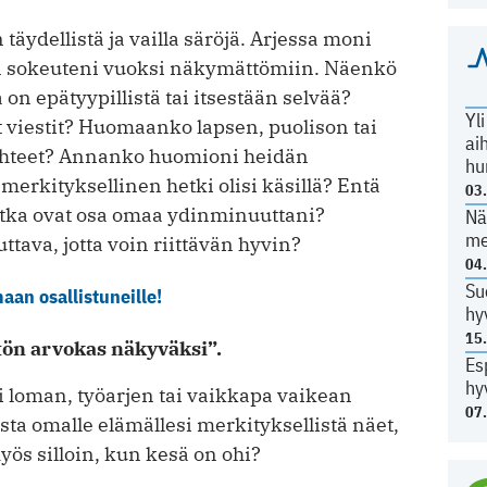
täydellistä ja vailla säröjä. Arjessa moni
an sokeuteni vuoksi näkymättömiin. Näenkö
n epätyypillistä tai itsestään selvää?
Yl
viestit? Huomaanko lapsen, puolison tai
ai
teet? Annanko huomioni heidän
hu
 merkityksellinen hetki olisi käsillä? Entä
03
jotka ovat osa omaa ydinminuuttani?
Nä
me
ttava, jotta voin riittävän hyvin?
04
Su
an osallistuneille!
hy
15
ön arvokas näkyväksi”.
Es
hy
 loman, työarjen tai vaikkapa vaikean
07
sta omalle elämällesi merkityksellistä näet,
ös silloin, kun kesä on ohi?