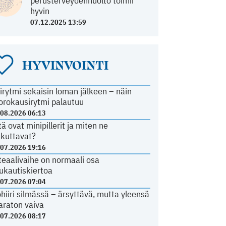
perusterveydenhuolto toimii
hyvin
07.12.2025 13:59
HYVINVOINTI
irytmi sekaisin loman jälkeen – näin
orokausirytmi palautuu
.08.2026 06:13
tä ovat minipillerit ja miten ne
ikuttavat?
.07.2026 19:16
teaalivaihe on normaali osa
ukautiskiertoa
.07.2026 07:04
ohiiri silmässä – ärsyttävä, mutta yleensä
araton vaiva
.07.2026 08:17