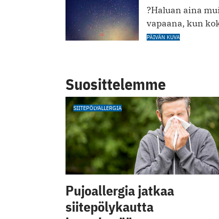
?Haluan aina mui
vapaana, kun koko
PÄIVÄN KUVA
Suosittelemme
SIITEPÖLYALLERGIA
Pujoallergia jatkaa
siitepölykautta