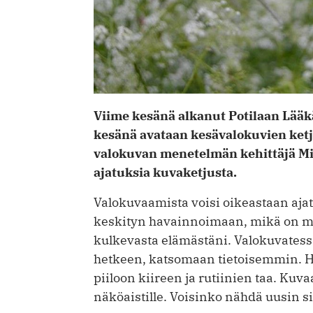
Viime kesänä alkanut Potilaan Lääk
kesänä avataan kesävalokuvien ketj
valokuvan menetelmän kehittäjä Mi
ajatuksia kuvaketjusta.
Valokuvaamista voisi oikeastaan ajat
keskityn havainnoimaan, mikä on min
kulkevasta elämästäni. Valokuvatessa
hetkeen, katsomaan tietoisemmin. Hän
piiloon kiireen ja rutiinien taa. Ku
näköaistille. Voisinko nähdä uusin si