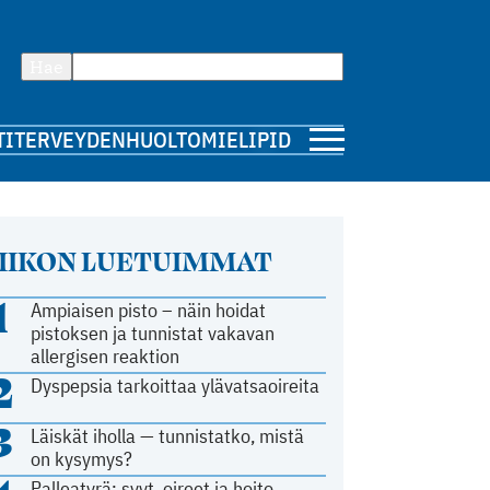
Hae
TI
TERVEYDENHUOLTO
MIELIPIDE
IIKON LUETUIMMAT
1
Ampiaisen pisto – näin hoidat
pistoksen ja tunnistat vakavan
allergisen reaktion
2
Dyspepsia tarkoittaa ylävatsaoireita
3
Läiskät iholla — tunnistatko, mistä
on kysymys?
Palleatyrä: syyt, oireet ja hoito