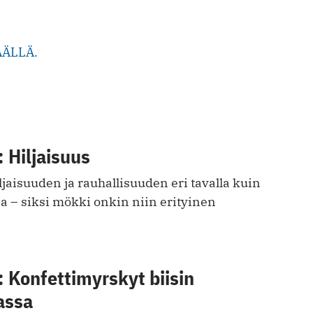
ÄÄLLÄ.
 Hiljaisuus
iljaisuuden ja rauhallisuuden eri tavalla kuin
a – siksi mökki onkin niin erityinen
 Konfettimyrskyt biisin
assa