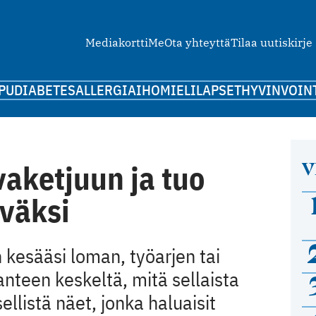
Mediakortti
Me
Ota yhteyttä
Tilaa uutiskirje
PU
DIABETES
ALLERGIA
IHO
MIELI
LAPSET
HYVINVOIN
V
vaketjuun ja tuo
väksi
kesääsi loman, työarjen tai
nteen keskeltä, mitä sellaista
llistä näet, jonka haluaisit