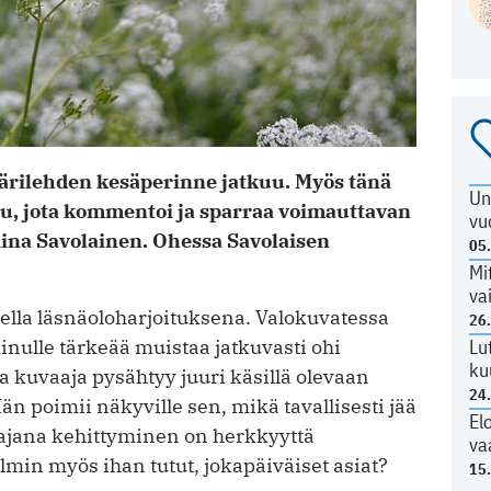
ärilehden kesäperinne jatkuu. Myös tänä
Un
u, jota kommentoi ja sparraa voimauttavan
vu
ina Savolainen. Ohessa Savolaisen
05
Mi
va
ella läsnäoloharjoituksena. Valokuvatessa
26
ulle tärkeää muistaa jatkuvasti ohi
Lu
ku
 kuvaaja pysähtyy juuri käsillä olevaan
24
 poimii näkyville sen, mikä tavallisesti jää
El
vaajana kehittyminen on herkkyyttä
va
lmin myös ihan tutut, jokapäiväiset asiat?
15