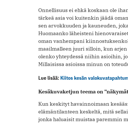
Onnellisuus ei ehkä koskaan ole ihan 
tärkeä asia voi kuitenkin jäädä om
sen arvokkuuden ja kauneuden, joka o
Huomaanko läheisteni hienovaraiset 
oman vanhempani kiinnostuksenkoh
maailmalleen juuri silloin, kun arjen
olenko yhteydessä niihin asioihin, 
Millaisissa asioissa minun on toteudu
Lue lisää:
Kiitos kesän valokuvatapahtuma
Kesäkuvaketjun teema on ”näkymät
Kun keskityt havainnoimaan kesääsi
elämäntilanteen keskeltä, mitä sellai
jonka haluaisit muistaa paremmin my