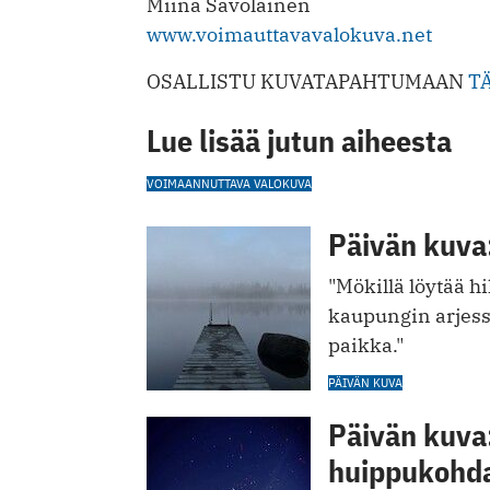
Miina Savolainen
www.voimauttavavalokuva.net
OSALLISTU KUVATAPAHTUMAAN
T
Lue lisää jutun aiheesta
VOIMAANNUTTAVA VALOKUVA
Päivän kuva:
"Mökillä löytää h
kaupungin arjess
paikka."
PÄIVÄN KUVA
Päivän kuva:
huippukohd