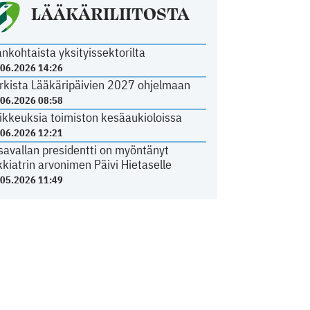
LÄÄKÄRILIITOSTA
ankohtaista yksityissektorilta
.06.2026 14:26
rkista Lääkäripäivien 2027 ohjelmaan
.06.2026 08:58
ikkeuksia toimiston kesäaukioloissa
.06.2026 12:21
savallan presidentti on myöntänyt
kkiatrin arvonimen Päivi Hietaselle
.05.2026 11:49