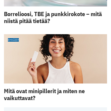
Borrelioosi, TBE ja punkkirokote – mitä
niistä pitää tietää?
EHKÄISY
Mitä ovat minipillerit ja miten ne
vaikuttavat?