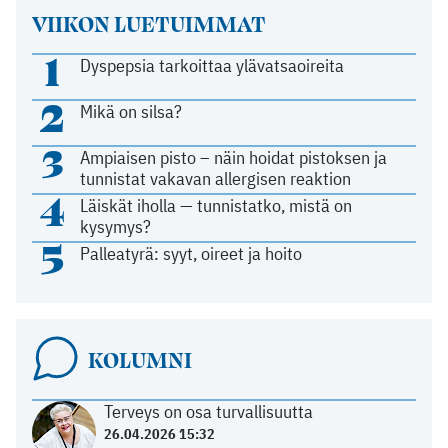
VIIKON LUETUIMMAT
1
Dyspepsia tarkoittaa ylävatsaoireita
2
Mikä on silsa?
3
Ampiaisen pisto – näin hoidat pistoksen ja
tunnistat vakavan allergisen reaktion
4
Läiskät iholla — tunnistatko, mistä on
kysymys?
5
Palleatyrä: syyt, oireet ja hoito
KOLUMNI
Terveys on osa turvallisuutta
26.04.2026 15:32