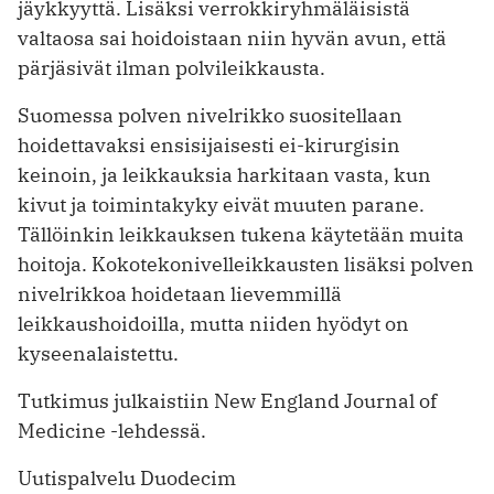
jäykkyyttä. Lisäksi verrokkiryhmäläisistä
valtaosa sai hoidoistaan niin hyvän avun, että
pärjäsivät ilman polvileikkausta.
Suomessa polven nivelrikko suositellaan
hoidettavaksi ensisijaisesti ei-kirurgisin
keinoin, ja leikkauksia harkitaan vasta, kun
kivut ja toimintakyky eivät muuten parane.
Tällöinkin leikkauksen tukena käytetään muita
hoitoja. Kokotekonivelleikkausten lisäksi polven
nivelrikkoa hoidetaan lievemmillä
leikkaushoidoilla, mutta niiden hyödyt on
kyseenalaistettu.
Tutkimus julkaistiin New England Journal of
Medicine -lehdessä.
Uutispalvelu Duodecim