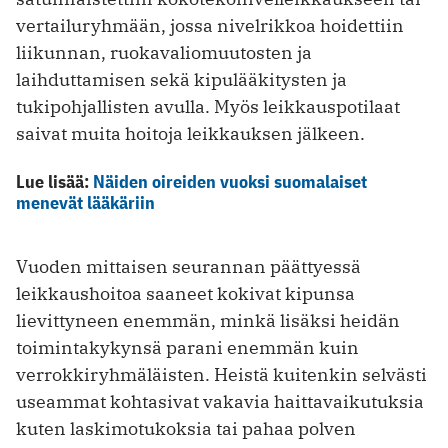
vertailuryhmään, jossa nivelrikkoa hoidettiin
liikunnan, ruokavaliomuutosten ja
laihduttamisen sekä kipulääkitysten ja
tukipohjallisten avulla. Myös leikkauspotilaat
saivat muita hoitoja leikkauksen jälkeen.
Lue lisää:
Näiden oireiden vuoksi suomalaiset
menevät lääkäriin
Vuoden mittaisen seurannan päättyessä
leikkaushoitoa saaneet kokivat kipunsa
lievittyneen enemmän, minkä lisäksi heidän
toimintakykynsä parani enemmän kuin
verrokkiryhmäläisten. Heistä kuitenkin selvästi
useammat kohtasivat vakavia haittavaikutuksia
kuten laskimotukoksia tai pahaa polven