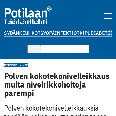
SYDÄN
KEUHKOT
SYÖPÄ
INFEKTIOT
KIPU
DIABETES
A
HAE
POLVI
NIVELRIKKO
Polven kokotekonivelleikkaus
muita nivelrikkohoitoja
parempi
Polven kokotekonivelleikkauksia