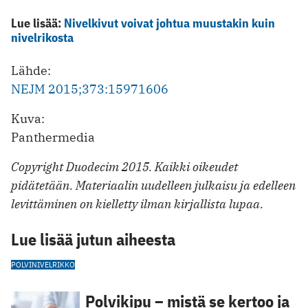
Lue lisää:
Nivelkivut voivat johtua muustakin kuin
nivelrikosta
Lähde:
NEJM 2015;373:15971606
Kuva:
Panthermedia
Copyright Duodecim 2015. Kaikki oikeudet
pidätetään. Materiaalin uudelleen julkaisu ja edelleen
levittäminen on kielletty ilman kirjallista lupaa.
Lue lisää jutun aiheesta
POLVI
NIVELRIKKO
Polvikipu – mistä se kertoo ja