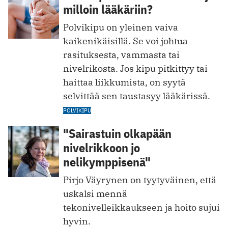
milloin lääkäriin?
Polvikipu on yleinen vaiva
kaikenikäisillä. Se voi johtua
rasituksesta, vammasta tai
nivelrikosta. Jos kipu pitkittyy tai
haittaa liikkumista, on syytä
selvittää sen taustasyy lääkärissä.
POLVIKIPU
"Sairastuin olkapään
nivelrikkoon jo
nelikymppisenä"
Pirjo Väyrynen on tyytyväinen, että
uskalsi mennä
tekonivelleikkaukseen ja hoito sujui
hyvin.