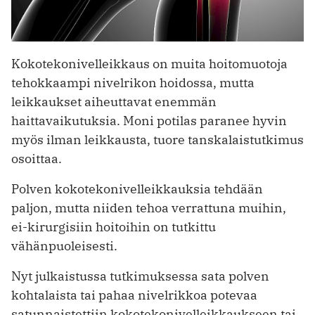
Kokotekonivelleikkaus on muita hoitomuotoja
tehokkaampi nivelrikon hoidossa, mutta
leikkaukset aiheuttavat enemmän
haittavaikutuksia. Moni potilas paranee hyvin
myös ilman leikkausta, tuore tanskalaistutkimus
osoittaa.
Polven kokotekonivelleikkauksia tehdään
paljon, mutta niiden tehoa verrattuna muihin,
ei-kirurgisiin hoitoihin on tutkittu
vähänpuoleisesti.
Nyt julkaistussa tutkimuksessa sata polven
kohtalaista tai pahaa nivelrikkoa potevaa
satunnaistettiin kokotekonivelleikkaukseen tai