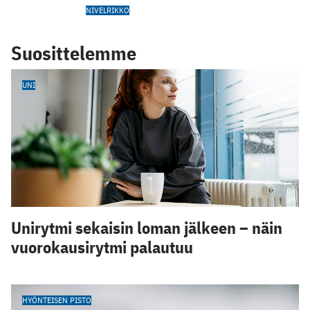
NIVELRIKKO
Suosittelemme
UNI
Unirytmi sekaisin loman jälkeen – näin
vuorokausirytmi palautuu
HYÖNTEISEN PISTO