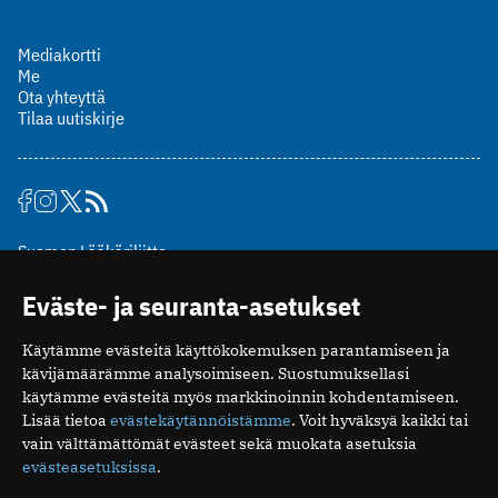
Mediakortti
Me
Ota yhteyttä
Tilaa uutiskirje
Suomen Lääkäriliitto
Mäkelänkatu 2, PL 49
Eväste- ja seuranta-asetukset
00510 Helsinki
puh. (09) 393 091
Käytämme evästeitä käyttökokemuksen parantamiseen ja
toimitus@potilaanlaakarilehti.fi
kävijämäärämme analysoimiseen. Suostumuksellasi
käytämme evästeitä myös markkinoinnin kohdentamiseen.
ISSN 2323-9476
Lisää tietoa
evästekäytännöistämme
. Voit hyväksyä kaikki tai
vain välttämättömät evästeet sekä muokata asetuksia
evästeasetuksissa
.