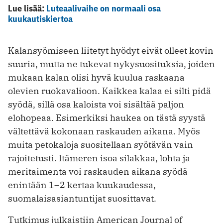
Lue lisää:
Luteaalivaihe on normaali osa
kuukautiskiertoa
Kalansyömiseen liitetyt hyödyt eivät olleet kovin
suuria, mutta ne tukevat nykysuosituksia, joiden
mukaan kalan olisi hyvä kuulua raskaana
olevien ruokavalioon. Kaikkea kalaa ei silti pidä
syödä, sillä osa kaloista voi sisältää paljon
elohopeaa. Esimerkiksi haukea on tästä syystä
vältettävä kokonaan raskauden aikana. Myös
muita petokaloja suositellaan syötävän vain
rajoitetusti. Itämeren isoa silakkaa, lohta ja
meritaimenta voi raskauden aikana syödä
enintään 1–2 kertaa kuukaudessa,
suomalaisasiantuntijat suosittavat.
Tutkimus julkaistiin American Journal of