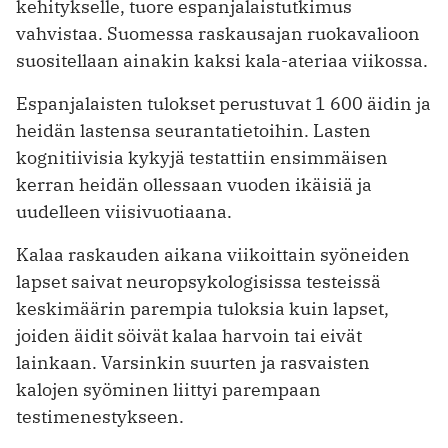
kehitykselle, tuore espanjalaistutkimus
vahvistaa. Suomessa raskausajan ruokavalioon
suositellaan ainakin kaksi kala-ateriaa viikossa.
Espanjalaisten tulokset perustuvat 1 600 äidin ja
heidän lastensa seurantatietoihin. Lasten
kognitiivisia kykyjä testattiin ensimmäisen
kerran heidän ollessaan vuoden ikäisiä ja
uudelleen viisivuotiaana.
Kalaa raskauden aikana viikoittain syöneiden
lapset saivat neuropsykologisissa testeissä
keskimäärin parempia tuloksia kuin lapset,
joiden äidit söivät kalaa harvoin tai eivät
lainkaan. Varsinkin suurten ja rasvaisten
kalojen syöminen liittyi parempaan
testimenestykseen.