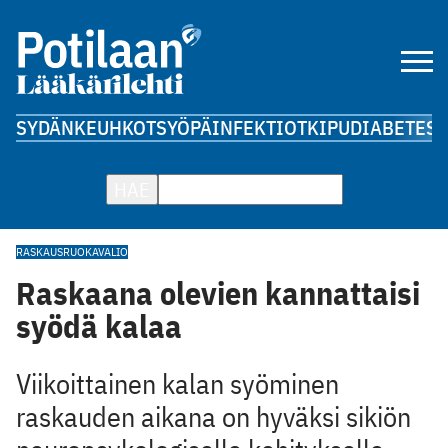
SYDÄN
KEUHKOT
SYÖPÄ
INFEKTIOT
KIPU
DIABETES
A
HAE
RASKAUS
RUOKAVALIO
Raskaana olevien kannattaisi
syödä kalaa
Viikoittainen kalan syöminen
raskauden aikana on hyväksi sikiön