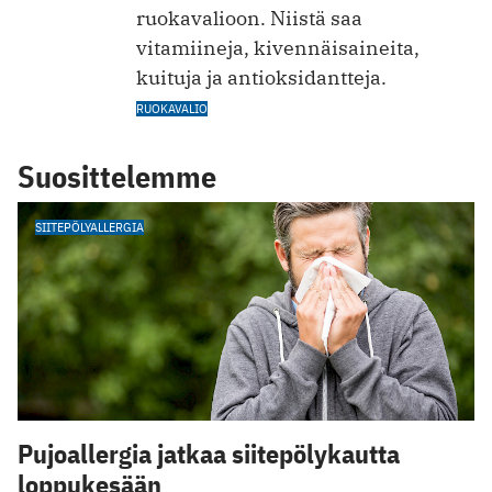
ruokavalioon. Niistä saa
vitamiineja, kivennäisaineita,
kuituja ja antioksidantteja.
RUOKAVALIO
Suosittelemme
SIITEPÖLYALLERGIA
Pujoallergia jatkaa siitepölykautta
loppukesään