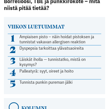
Borrelioosi, TBE ja punkkirokote – mitä
niistä pitää tietää?
VIIKON LUETUIMMAT
1
Ampiaisen pisto – näin hoidat pistoksen ja
tunnistat vakavan allergisen reaktion
2
Dyspepsia tarkoittaa ylävatsaoireita
3
Läiskät iholla — tunnistatko, mistä on
kysymys?
4
Palleatyrä: syyt, oireet ja hoito
5
Tunnista punkin pureman jälki
KOLUMNI