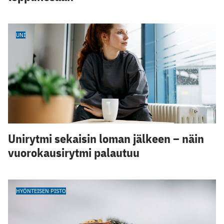
UNI
Unirytmi sekaisin loman jälkeen – näin
vuorokausirytmi palautuu
HYÖNTEISEN PISTO