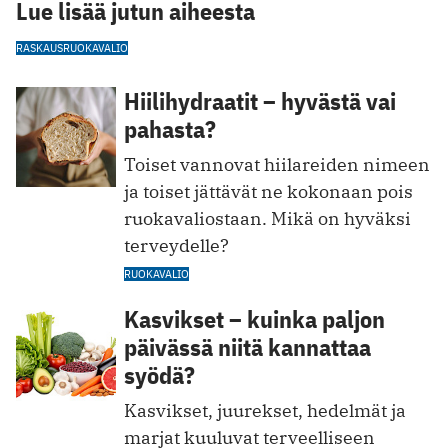
Lue lisää jutun aiheesta
RASKAUS
RUOKAVALIO
Hiilihydraatit – hyvästä vai
pahasta?
Toiset vannovat hiilareiden nimeen
ja toiset jättävät ne kokonaan pois
ruokavaliostaan. Mikä on hyväksi
terveydelle?
RUOKAVALIO
Kasvikset – kuinka paljon
päivässä niitä kannattaa
syödä?
Kasvikset, juurekset, hedelmät ja
marjat kuuluvat terveelliseen