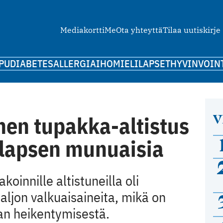
Mediakortti
Me
Ota yhteyttä
Tilaa uutiskirje
PU
DIABETES
ALLERGIA
IHO
MIELI
LAPSET
HYVINVOIN
V
en tupakka-altistus
 lapsen munuaisia
oinnille altistuneilla oli
aljon valkuaisaineita, mikä on
an heikentymisestä.