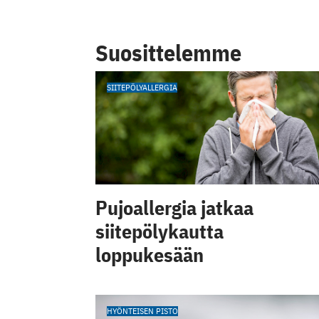
Suosittelemme
SIITEPÖLYALLERGIA
Pujoallergia jatkaa
siitepölykautta
loppukesään
HYÖNTEISEN PISTO