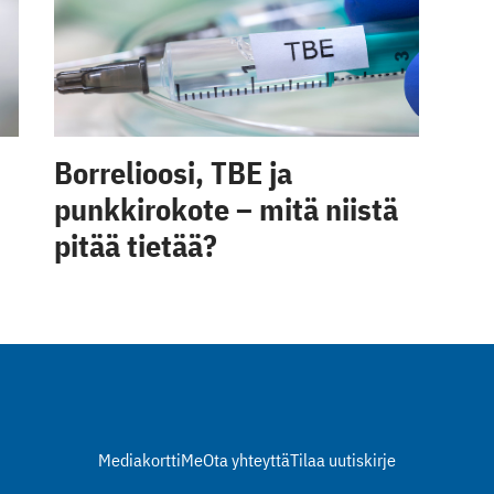
Borrelioosi, TBE ja
punkkirokote – mitä niistä
pitää tietää?
Mediakortti
Me
Ota yhteyttä
Tilaa uutiskirje