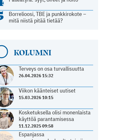
4
5
Borrelioosi, TBE ja punkkirokote –
mitä niistä pitää tietää?
KOLUMNI
Terveys on osa turvallisuutta
26.04.2026 15:32
Viikon käänteiset uutiset
15.03.2026 10:15
Kosketuksella olisi monenlaista
käyttöä parantamisessa
11.12.2025 09:58
Espanjassa