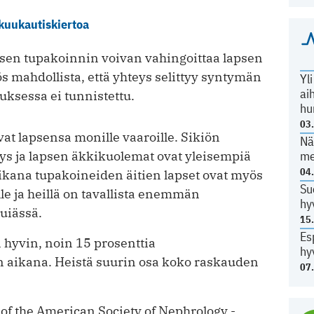
 kuukautiskiertoa
sen tupakoinnin voivan vahingoittaa lapsen
 mahdollista, että yhteys selittyy syntymän
Yl
ai
imuksessa ei tunnistettu.
hu
03
at lapsensa monille vaaroille. Sikiön
Nä
me
s ja lapsen äkkikuolemat ovat yleisempiä
04
kana tupakoineiden äitien lapset ovat myös
Su
lle ja heillä on tavallista enemmän
hy
luiässä.
15
Es
 hyvin, noin 15 prosenttia
hy
n aikana. Heistä suurin osa koko raskauden
07
 of the American Society of Nephrology -