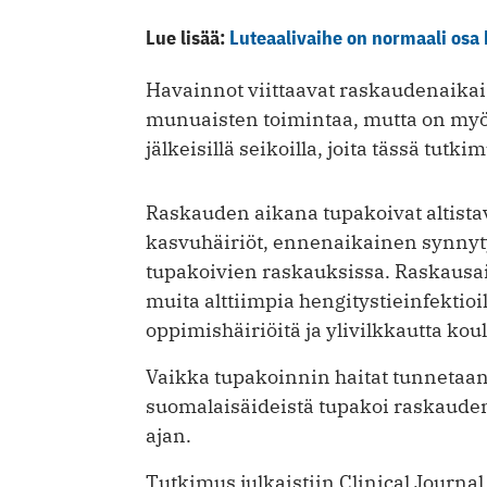
Lue lisää:
Luteaalivaihe on normaali osa
Havainnot viittaavat raskaudenaikai
munuaisten toimintaa, mutta on myös
jälkeisillä seikoilla, joita tässä tutk
Raskauden aikana tupakoivat altistav
kasvuhäiriöt, ennenaikainen synnyty
tupakoivien raskauksissa. Raskausai
muita alttiimpia hengitystieinfektioi
oppimishäiriöitä ja ylivilkkautta kou
Vaikka tupakoinnin haitat tunnetaan
suomalaisäideistä tupakoi raskaude
ajan.
Tutkimus julkaistiin Clinical Journal