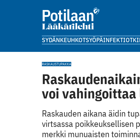
SYDÄN
KEUHKOT
SYÖPÄ
INFEKTIOT
KI
RASKAUS
TUPAKKA
Raskaudenaikain
voi vahingoittaa
Raskauden aikana äidin tupak
virtsassa poikkeuksellisen p
merkki munuaisten toiminn