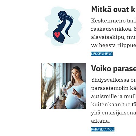
Mitkä ovat 
Keskenmeno tark
raskausviikkoa. S
alavatsakipu, mu
vaiheesta riippu
KESKENMENO
Voiko parase
Yhdysvalloissa on 
parasetamolin käy
autismille ja mui
kuitenkaan tue tä
yhä ensisijaisen
aikana.
PARASETAMOLI