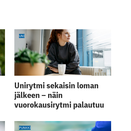
UNI
Unirytmi sekaisin loman
jälkeen – näin
vuorokausirytmi palautuu
PUNKKI