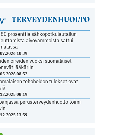
TERVEYDENHUOLTO
i 80 prosenttia sähköpotkulautailun
heuttamista aivovammoista sattui
malassa
.07.2026 10:39
iden oireiden vuoksi suomalaiset
nevät lääkäriin
.05.2026 08:52
omalaisen tehohoidon tulokset ovat
viä
.12.2025 08:19
panjassa perusterveydenhuolto toimii
vin
.12.2025 13:59