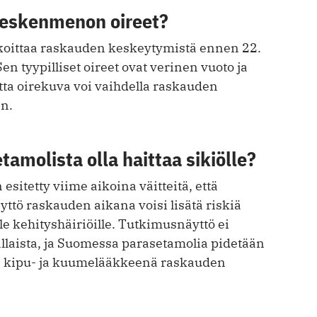
keskenmenon oireet?
oittaa raskauden keskeytymistä ennen 22.
en tyypilliset oireet ovat verinen vuoto ja
tta oirekuva voi vaihdella raskauden
en.
tamolista olla haittaa sikiölle?
esitetty viime aikoina väitteitä, että
ttö raskauden aikana voisi lisätä riskiä
lle kehityshäiriöille. Tutkimusnäyttö ei
llaista, ja Suomessa parasetamolia pidetään
a kipu- ja kuumelääkkeenä raskauden