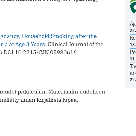
Aj
22
gnancy, Household Smoking after the
Ku
ria at Age 3 Years.
Clinical Journal of the
18
Po
16;DOI:10.2215/CJN.05980616
11
Ta
ar
22
eudet pidätetään. Materiaalin uudelleen
ielletty ilman kirjallista lupaa.