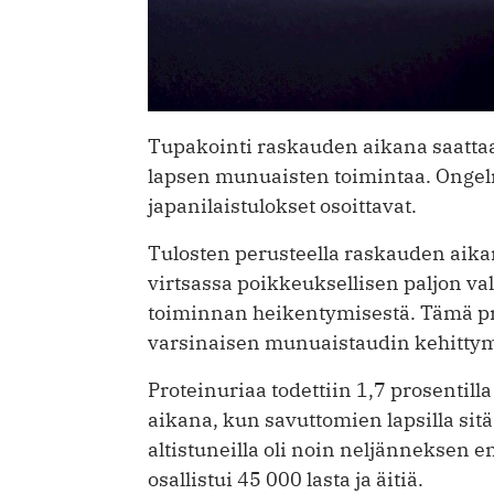
Tupakointi raskauden aikana saatta
lapsen munuaisten toimintaa. Ongelma
japanilaistulokset osoittavat.
Tulosten perusteella raskauden aikana
virtsassa poikkeuksellisen paljon v
toiminnan heikentymisestä. Tämä pr
varsinaisen munuaistaudin kehittym
Proteinuriaa todettiin 1,7 prosentill
aikana, kun savuttomien lapsilla sitä 
altistuneilla oli noin neljännekse
osallistui 45 000 lasta ja äitiä.