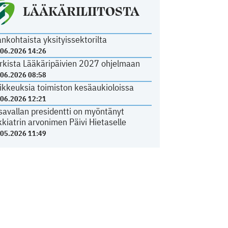
LÄÄKÄRILIITOSTA
ankohtaista yksityissektorilta
.06.2026 14:26
rkista Lääkäripäivien 2027 ohjelmaan
.06.2026 08:58
ikkeuksia toimiston kesäaukioloissa
.06.2026 12:21
savallan presidentti on myöntänyt
kkiatrin arvonimen Päivi Hietaselle
.05.2026 11:49