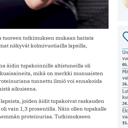
a tuoreen tutkimuksen mukaan haitata
t näkyvät kolmivuotiailla lapsilla,
Un
vu
05
 äidin tupakoinnille altistuneilla oli
Mi
alkuaisaineita, mikä on merkki munuaisten
va
oteinuriana tunnettu ilmiö voi ennakoida
26
istä aikuisena.
Lu
ku
a lapsista, joiden äidit tupakoivat raskauden
24
oli vain 1,3 prosentilla. Näin ollen tupakalle
El
va
n enemmän proteinuriaa. Tutkimukseen
15