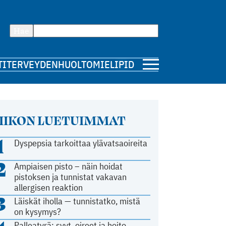
Hae
TI
TERVEYDENHUOLTO
MIELIPIDE
IIKON LUETUIMMAT
1
Dyspepsia tarkoittaa ylävatsaoireita
2
Ampiaisen pisto – näin hoidat
pistoksen ja tunnistat vakavan
allergisen reaktion
3
Läiskät iholla — tunnistatko, mistä
on kysymys?
Palleatyrä: syyt, oireet ja hoito