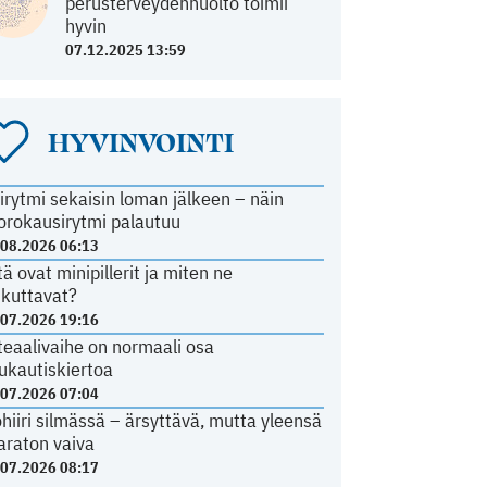
perusterveydenhuolto toimii
hyvin
07.12.2025 13:59
HYVINVOINTI
irytmi sekaisin loman jälkeen – näin
orokausirytmi palautuu
.08.2026 06:13
tä ovat minipillerit ja miten ne
ikuttavat?
.07.2026 19:16
teaalivaihe on normaali osa
ukautiskiertoa
.07.2026 07:04
ohiiri silmässä – ärsyttävä, mutta yleensä
araton vaiva
.07.2026 08:17