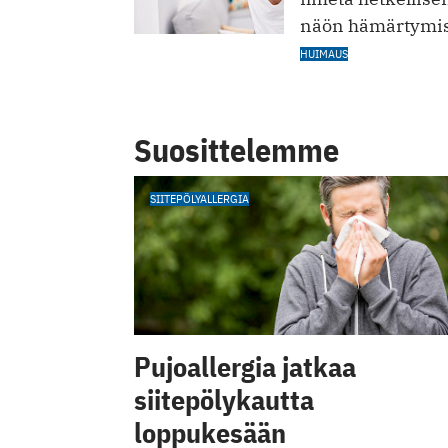
näön hämärtymi
HUIMAUS
Suosittelemme
SIITEPÖLYALLERGIA
Pujoallergia jatkaa
siitepölykautta
loppukesään