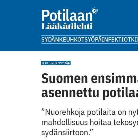
SYDÄN
KEUHKOT
SYÖPÄ
INFEKTIOT
KI
TEKOSYDÄN
SYDÄN
Suomen ensimmä
asennettu potila
”Nuorehkoja potilaita on n
mahdollisuus hoitaa tekosy
sydänsiirtoon.”