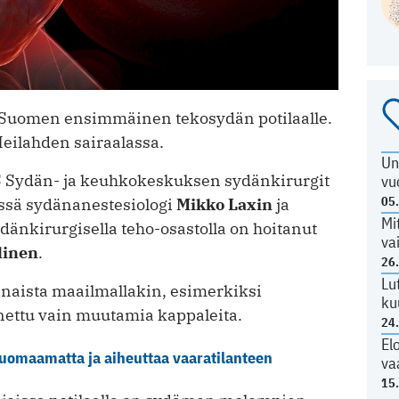
 Suomen ensimmäinen tekosydän potilaalle.
Meilahden sairaalassa.
Un
 Sydän- ja keuhkokeskuksen sydänkirurgit
vu
05
ssä sydänanestesiologi
Mikko Laxin
ja
Mi
dänkirurgisella teho-osastolla on hoitanut
va
linen
.
26
Lu
aista maailmallakin, esimerkiksi
ku
ettu vain muutamia kappaleita.
24
El
huomaamatta ja aiheuttaa vaaratilanteen
va
15