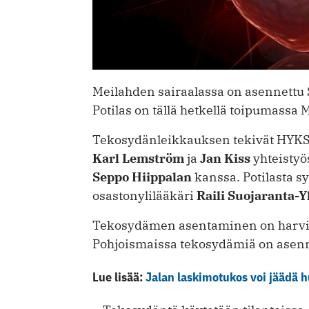
Meilahden sairaalassa on asennettu
Potilas on tällä hetkellä toipumassa 
Tekosydänleikkauksen tekivät HYKS
Karl Lemström
ja
Jan Kiss
yhteistyö
Seppo Hiippalan
kanssa. Potilasta sy
osastonylilääkäri
Raili Suojaranta-Y
Tekosydämen asentaminen on harvin
Pohjoismaissa tekosydämiä on asenn
Lue lisää:
Jalan laskimotukos voi jäädä 