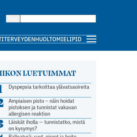
Hae
TI
TERVEYDENHUOLTO
MIELIPIDE
IIKON LUETUIMMAT
1
Dyspepsia tarkoittaa ylävatsaoireita
2
Ampiaisen pisto – näin hoidat
pistoksen ja tunnistat vakavan
allergisen reaktion
3
Läiskät iholla — tunnistatko, mistä
on kysymys?
Palleatyrä: syyt, oireet ja hoito