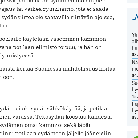
, joissa potilaalla on sydämen molempien
aus tai vaikea rytmihäiriö, jota ei saada
 sydänsiirtoa ole saatavilla riittävän ajoissa,
too.
Yl
 potilaille käytetään vasemman kammion
ai
 potilaan elimistö toipuu, ja hän on
hu
03
äynnistyessä.
Nä
me
mäistä kertaa Suomessa mahdollisuus hoitaa
04
rtoon.
Su
hy
15
Es
sydän, ei ole sydänsähkökäyrää, ja potilaan
hy
ämen varassa. Tekosydän koostuu kahdesta
07
 sydämen omat kammiot sekä läpät
inni potilaan sydämeen jäljelle jääneisiin