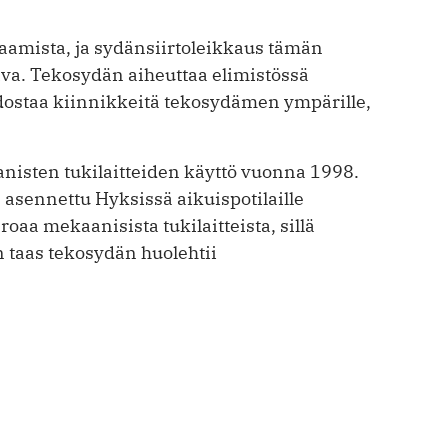
saamista, ja sydänsiirtoleikkaus tämän
ava. Tekosydän aiheuttaa elimistössä
dostaa kiinnikkeitä tekosydämen ympärille,
nisten tukilaitteiden käyttö vuonna 1998.
asennettu Hyksissä aikuispotilaille
oaa mekaanisista tukilaitteista, sillä
n taas tekosydän huolehtii