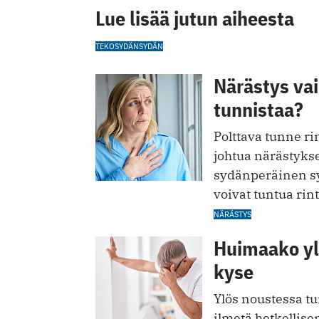
Lue lisää jutun aiheesta
TEKOSYDÄN
SYDÄN
Närästys vai
tunnistaa?
Polttava tunne ri
johtua närästykses
sydänperäinen sy
voivat tuntua rin
NÄRÄSTYS
Huimaako ylö
kyse
Ylös noustessa tu
ilmetä hetkellise