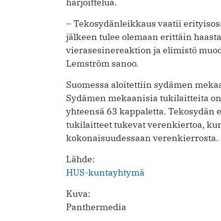
harjoittelua.
– Tekosydänleikkaus vaatii erityiso
jälkeen tulee olemaan erittäin haast
vierasesinereaktion ja elimistö muo
Lemström sanoo.
Suomessa aloitettiin sydämen mekaa
Sydämen mekaanisia tukilaitteita on 
yhteensä 63 kappaletta. Tekosydän er
tukilaitteet tukevat verenkiertoa, ku
kokonaisuudessaan verenkierrosta.
Lähde:
HUS-kuntayhtymä
Kuva:
Panthermedia