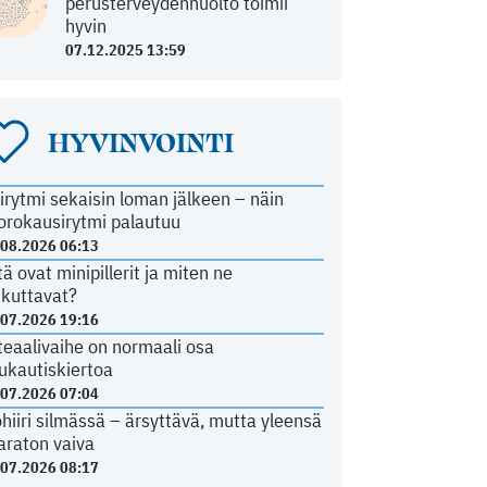
perusterveydenhuolto toimii
hyvin
07.12.2025 13:59
HYVINVOINTI
irytmi sekaisin loman jälkeen – näin
orokausirytmi palautuu
.08.2026 06:13
tä ovat minipillerit ja miten ne
ikuttavat?
.07.2026 19:16
teaalivaihe on normaali osa
ukautiskiertoa
.07.2026 07:04
ohiiri silmässä – ärsyttävä, mutta yleensä
araton vaiva
.07.2026 08:17