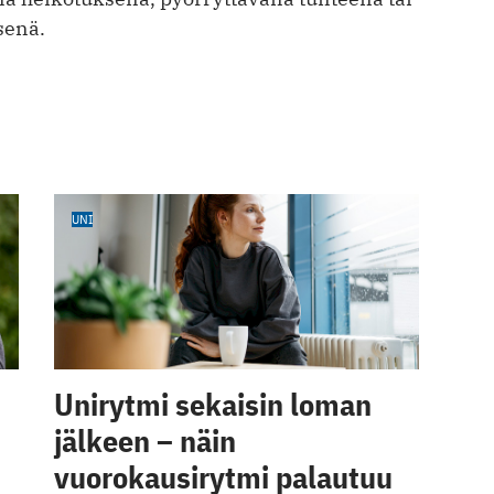
senä.
UNI
Unirytmi sekaisin loman
jälkeen – näin
vuorokausirytmi palautuu