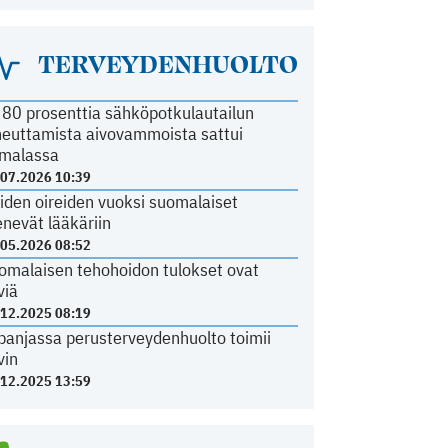
TERVEYDENHUOLTO
i 80 prosenttia sähköpotkulautailun
heuttamista aivovammoista sattui
malassa
.07.2026 10:39
iden oireiden vuoksi suomalaiset
nevät lääkäriin
.05.2026 08:52
omalaisen tehohoidon tulokset ovat
viä
.12.2025 08:19
panjassa perusterveydenhuolto toimii
vin
.12.2025 13:59