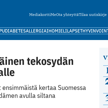
Mediakortti
Me
Ota yhteyttä
Tilaa uutiskirje
PU
DIABETES
ALLERGIA
IHO
MIELI
LAPSET
HYVINVOIN
V
inen tekosydän
alle
yt ensimmäistä kertaa Suomessa
dämen avulla siltana