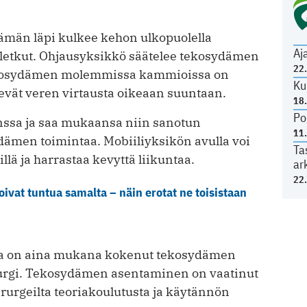
män läpi kulkee kehon ulkopuolella
Aj
aletkut. Ohjausyksikkö säätelee tekosydämen
22
Tekosydämen molemmissa kammioissa on
Ku
levät veren virtausta oikeaan suuntaan.
18
Po
nssa ja saa mukaansa niin sanotun
11
dämen toimintaa. Mobiiliyksikön avulla voi
Ta
llä ja harrastaa kevyttä liikuntaa.
ar
22
oivat tuntua samalta – näin erotat ne toisistaan
a on aina mukana kokenut tekosydämen
urgi. Tekosydämen asentaminen on vaatinut
urgeilta teoriakoulutusta ja käytännön