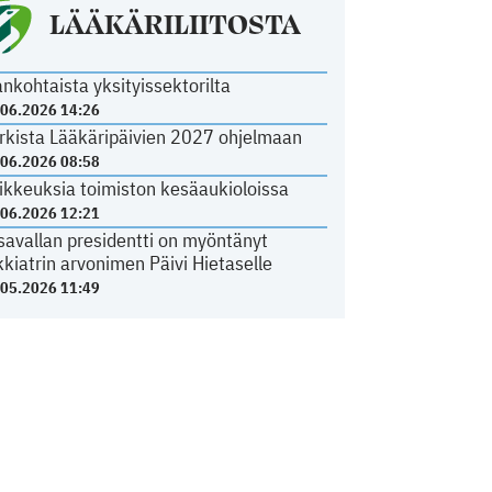
LÄÄKÄRILIITOSTA
ankohtaista yksityissektorilta
.06.2026 14:26
rkista Lääkäripäivien 2027 ohjelmaan
.06.2026 08:58
ikkeuksia toimiston kesäaukioloissa
.06.2026 12:21
savallan presidentti on myöntänyt
kkiatrin arvonimen Päivi Hietaselle
.05.2026 11:49