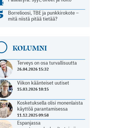
4
5
Borrelioosi, TBE ja punkkirokote –
mitä niistä pitää tietää?
KOLUMNI
Terveys on osa turvallisuutta
26.04.2026 15:32
Viikon käänteiset uutiset
15.03.2026 10:15
Kosketuksella olisi monenlaista
käyttöä parantamisessa
11.12.2025 09:58
Espanjassa