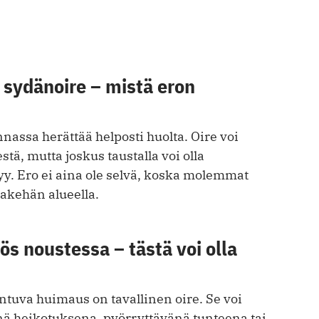
 sydänoire – mistä eron
nnassa herättää helposti huolta. Oire voi
tä, mutta joskus taustalla voi olla
y. Ero ei aina ole selvä, koska molemmat
takehän alueella.
s noustessa – tästä voi olla
ntuva huimaus on tavallinen oire. Se voi
nä heikotuksena, pyörryttävänä tunteena tai