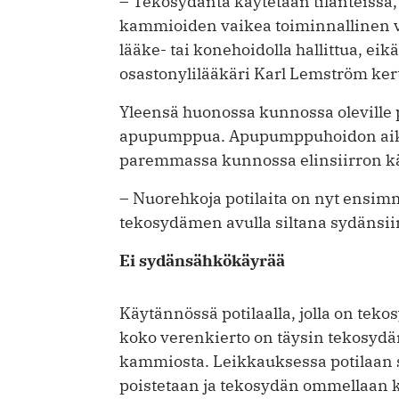
– Tekosydäntä käytetään tilanteissa
kammioiden vaikea toiminnallinen vaj
lääke- tai konehoidolla hallittua, eikä
osastonylilääkäri Karl Lemström ker
Yleensä huonossa kunnossa oleville
apupumppua. Apupumppuhoidon aikana
paremmassa kunnossa elinsiirron k
– Nuorehkoja potilaita on nyt ensim
tekosydämen avulla siltana sydänsii
Ei sydänsähkökäyrää
Käytännössä potilaalla, jolla on teko
koko verenkierto on täysin tekosyd
kammiosta. Leikkauksessa potilaan
poistetaan ja tekosydän ommellaan ki