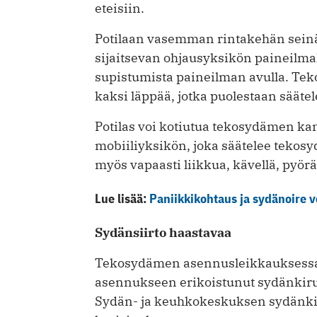
eteisiin.
Potilaan vasemman rintakehän seinä
sijaitsevan ohjausyksikön paineilm
supistumista paineilman avulla. 
kaksi läppää, jotka puolestaan sääte
Potilas voi kotiutua tekosydämen ka
mobiiliyksikön, joka säätelee tekosy
myös vapaasti liikkua, kävellä, pyöräi
Lue lisää:
Paniikkikohtaus ja sydänoire v
Sydänsiirto haastavaa
Tekosydämen asennusleikkauksess
asennukseen erikoistunut sydänkir
Sydän- ja keuhkokeskuksen sydänkir