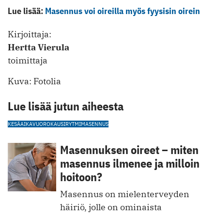
Lue lisää:
Masennus voi oireilla myös fyysisin oirein
Kirjoittaja:
Hertta Vierula
toimittaja
Kuva: Fotolia
Lue lisää jutun aiheesta
KESÄAIKA
VUOROKAUSIRYTMI
MASENNUS
Masennuksen oireet – miten
masennus ilmenee ja milloin
hoitoon?
Masennus on mielenterveyden
häiriö, jolle on ominaista