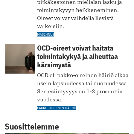
pitkäkestoinen mielialan lasku ja
toimintakyvyn heikkeneminen.
Oireet voivat vaihdella lievistä
vaikeisiin.
MASENNUS
OCD-oireet voivat haitata
toimintakykyä ja aiheuttaa
kärsimystä
OCD eli pakko-oireinen häiriö alkaa
usein lapsuudessa tai nuoruudessa.
Sen esiintyvyys on 1-3 prosenttia
vuodessa.
PAKKO-OIREINEN HÄIRIÖ
Suosittelemme