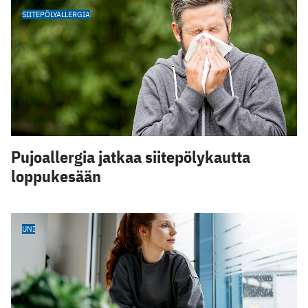
SIITEPÖLYALLERGIA
Pujoallergia jatkaa siitepölykautta
loppukesään
UNI