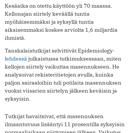
Kesäaika on otettu käyttöön yli 70 maassa.
Kellonajan siirtely keväällä tuntia
myöhäisemmäksi ja syksyllä tuntia
aikaisemmaksi koskee arviolta 1,6 miljardia
ihmistä.
Tanskalaistutkijat selvittivät Epidemiology
-
lehdessä
julkaistussa tutkimuksessaan, miten
kellojen siirtely vaikuttaa masennukseen. He
analysoivat rekisteritietojen avulla, kuinka
paljon sairaaloihin tuli potilaita masennuksen
vuoksi viisarien siirtelyn jälkeen keväisin ja
syksyisin.
Tutkijat havaitsivat, että masennuksen
ilmaantuvuus lisääntyi 11 prosentilla syksyisin
normaaliaikaan siirtymisen jälkeen. Vaikutus