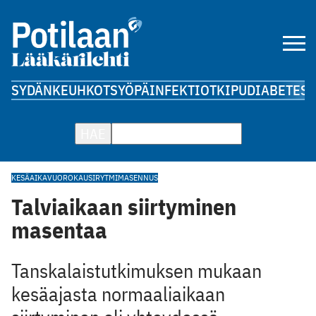
SYDÄN
KEUHKOT
SYÖPÄ
INFEKTIOT
KIPU
DIABETES
A
HAE
KESÄAIKA
VUOROKAUSIRYTMI
MASENNUS
Talviaikaan siirtyminen
masentaa
Tanskalaistutkimuksen mukaan
kesäajasta normaaliaikaan