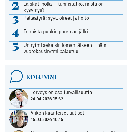
2
Läiskät iholla — tunnistatko, mistä on
kysymys?
3
Palleatyrä: syyt, oireet ja hoito
4
Tunnista punkin pureman jälki
5
Unirytmi sekaisin loman jälkeen – näin
vuorokausirytmi palautuu
KOLUMNI
Terveys on osa turvallisuutta
26.04.2026 15:32
Viikon käänteiset uutiset
15.03.2026 10:15