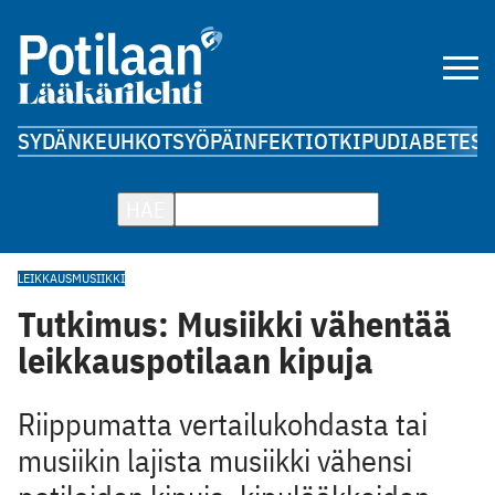
SYDÄN
KEUHKOT
SYÖPÄ
INFEKTIOT
KIPU
DIABETES
A
HAE
LEIKKAUS
MUSIIKKI
Tutkimus: Musiikki vähentää
leikkauspotilaan kipuja
Riippumatta vertailukohdasta tai
musiikin lajista musiikki vähensi