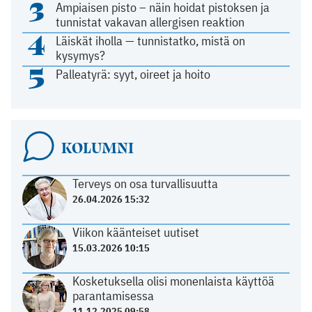
3
Ampiaisen pisto – näin hoidat pistoksen ja
tunnistat vakavan allergisen reaktion
4
Läiskät iholla — tunnistatko, mistä on
kysymys?
5
Palleatyrä: syyt, oireet ja hoito
KOLUMNI
Terveys on osa turvallisuutta
26.04.2026 15:32
Viikon käänteiset uutiset
15.03.2026 10:15
Kosketuksella olisi monenlaista käyttöä
parantamisessa
11.12.2025 09:58