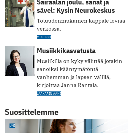
Sairaalan joulu, sanat ja
sävel: Kysin Neurokeskus
Totuudenmukainen kappale leviää
verkossa.
MUSIIKKI
Musiikkikasvatusta
Musiikilla on kyky välittää jotakin
sanoiksi kääntymätöntä
vanhemman ja lapsen välillä,
kirjoittaa Janna Rantala.
LÄÄKÄRIN ÄÄNI
Suosittelemme
UNI