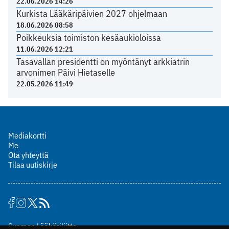
22.06.2026 14:26
Kurkista Lääkäripäivien 2027 ohjelmaan
18.06.2026 08:58
Poikkeuksia toimiston kesäaukioloissa
11.06.2026 12:21
Tasavallan presidentti on myöntänyt arkkiatrin
arvonimen Päivi Hietaselle
22.05.2026 11:49
Mediakortti
Me
Ota yhteyttä
Tilaa uutiskirje
Suomen Lääkäriliitto