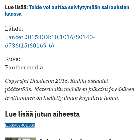
Lue lisää:
Taide voi auttaa selviytymään sairauksien
kanssa
Lähde:
Lancet 2015;DOI:10.1016/S0140-
6736(15)60169-6)
Kuva:
Panthermedia
Copyright Duodecim 2015. Kaikki oikeudet
pidätetään. Materiaalin uudelleen julkaisu ja edelleen
levittäminen on kielletty ilman kirjallista lupaa.
Lue lisää jutun aiheesta
LEIKKAUS
MUSIIKKI