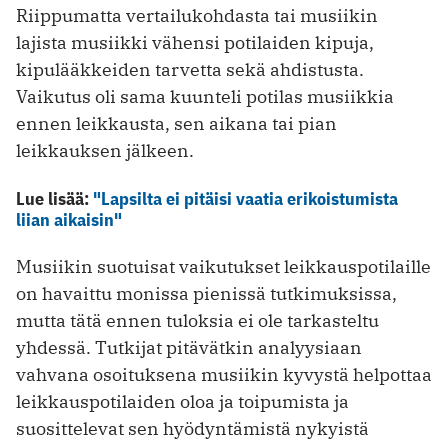
Riippumatta vertailukohdasta tai musiikin
lajista musiikki vähensi potilaiden kipuja,
kipulääkkeiden tarvetta sekä ahdistusta.
Vaikutus oli sama kuunteli potilas musiikkia
ennen leikkausta, sen aikana tai pian
leikkauksen jälkeen.
Lue lisää:
"Lapsilta ei pitäisi vaatia erikoistumista
liian aikaisin"
Musiikin suotuisat vaikutukset leikkauspotilaille
on havaittu monissa pienissä tutkimuksissa,
mutta tätä ennen tuloksia ei ole tarkasteltu
yhdessä. Tutkijat pitävätkin analyysiaan
vahvana osoituksena musiikin kyvystä helpottaa
leikkauspotilaiden oloa ja toipumista ja
suosittelevat sen hyödyntämistä nykyistä