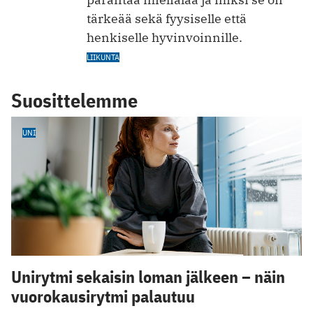
tärkeää sekä fyysiselle että
henkiselle hyvinvoinnille.
LIIKUNTA
Suosittelemme
UNI
Unirytmi sekaisin loman jälkeen – näin
vuorokausirytmi palautuu