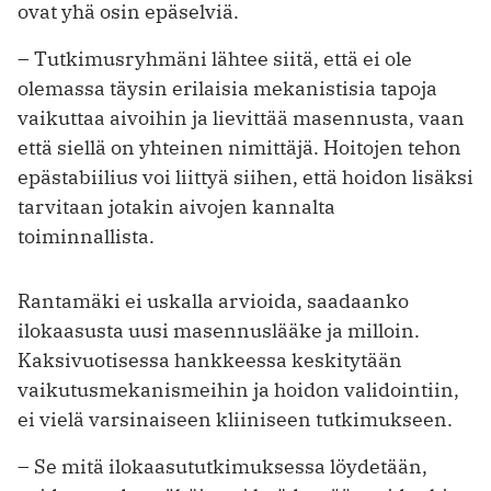
ovat yhä osin epäselviä.
– Tutkimusryhmäni lähtee siitä, että ei ole
olemassa täysin erilaisia mekanistisia tapoja
vaikuttaa aivoihin ja lievittää ­masennusta, vaan
että siellä on yhteinen nimittäjä. Hoitojen tehon
epästabiilius voi liittyä siihen, että hoidon lisäksi
tarvitaan jotakin aivojen kannalta
toiminnallista.
Rantamäki ei uskalla arvioida, saadaanko
ilokaasusta uusi masennuslääke ja milloin.
Kaksivuotisessa hankkeessa keskitytään
vaikutusmekanismeihin ja hoidon validointiin,
ei vielä varsinaiseen kliiniseen tutkimukseen.
– Se mitä ilokaasututkimuksessa löydetään,