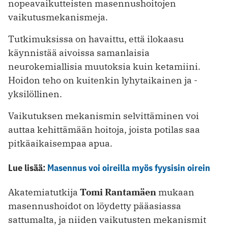
nopeavaikutteisten masennushoitojen
vaikutusmekanismeja.
Tutkimuksissa on havaittu, että ilokaasu
käynnistää aivoissa samanlaisia
neurokemiallisia muutoksia kuin ketamiini.
Hoidon teho on kuitenkin lyhytaikainen ja ­
yksilöllinen.
Vaikutuksen mekanismin selvittäminen voi
auttaa kehittämään hoitoja, joista potilas saa
pitkäaikaisempaa apua.
Lue lisää:
Masennus voi oireilla myös fyysisin oirein
Akatemiatutkija
Tomi Rantamäen
mukaan
masennushoidot on löydetty pääasiassa
sattumalta, ja niiden vaikutusten mekanismit