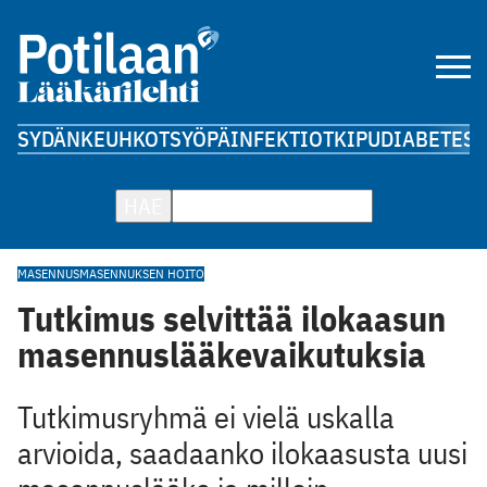
SYDÄN
KEUHKOT
SYÖPÄ
INFEKTIOT
KIPU
DIABETES
A
HAE
MASENNUS
MASENNUKSEN HOITO
Tutkimus selvittää ilokaasun
masennuslääkevaikutuksia
Tutkimusryhmä ei vielä uskalla
arvioida, saadaanko ilokaasusta uusi