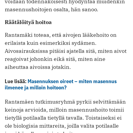
voidaan todennäköisesti hyödyntää muidenkin
masennushoitojen osalta, hän sanoo.
Räätälöityä hoitoa
Rantamäki toteaa, että aivojen lääkehoito on
erilaista kuin esimerkiksi sydämen.
Aivosairauksissa pitäisi ajatella sitä, miten aivot
reagoivat johonkin eikä sitä, miten aine
aiheuttaa aivoissa jotakin.
Lue lisää:
Masennuksen oireet – miten masennus
ilmenee ja milloin hoitoon?
Rantamäen tutkimusryhmä pyrkii selvittämään
keinoja arvioida, milloin masennushoito toimii
tietyllä potilaalla ­tietyllä tavalla. Toistaiseksi ei
ole biologisia mittareita, joilla valita potilaalle