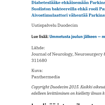
Diabeteslääke ehkäisemään Parkins
Suoliston bakteereilla ehkä rooli P
Aivostimulaattori vähentää Parkinso
Uutispalvelu Duodecim
Lue lisää:
Ummetusta joulun jälkeen — m
Lähde:
Journal of Neurology, Neurosurgery
311680
Kuva:
Panthermedia
Copyright Duodecim 2015. Kaikki oikeude
edelleen levittäminen on kielletty ilman k