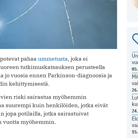
Un
 potevat pahaa
ummetusta
, joka ei
vu
. Tuoreen tutkimuskatsauksen perusteella
05
a jo vuosia ennen Parkinson-diagnoosia ja
Mi
va
din kehittymisestä.
26
vien riski sairastua myöhemmin
Lu
ku
taa suurempi kuin henkilöiden, jotka eivät
24
in jopa potilailla, jotka sairastuivat
El
 vuotta myöhemmin.
va
15