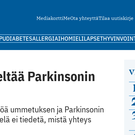
Mediakortti
Me
Ota yhteyttä
Tilaa uutiskirje
PU
DIABETES
ALLERGIA
IHO
MIELI
LAPSET
HYVINVOIN
V
ltää Parkinsonin
töä ummetuksen ja Parkinsonin
elä ei tiedetä, mistä yhteys