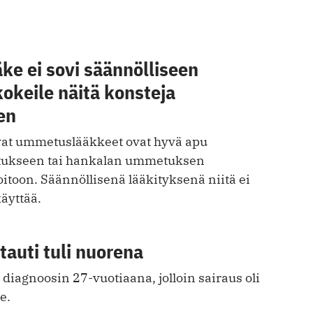
e ei sovi säännölliseen
okeile näitä konsteja
en
vat ummetuslääkkeet ovat hyvä apu
tukseen tai hankalan ummetuksen
itoon. Säännöllisenä lääkityksenä niitä ei
äyttää.
tauti tuli nuorena
 diagnoosin 27-vuotiaana, jolloin sairaus oli
e.