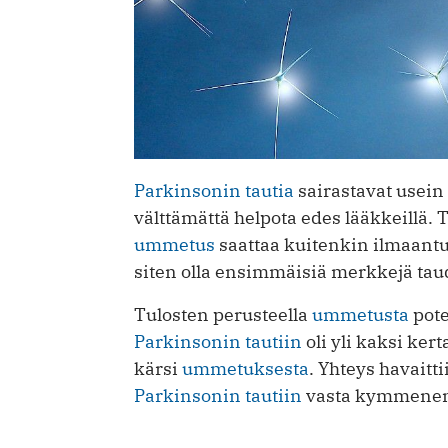
Parkinsonin tautia
sairastavat usein
välttämättä helpota edes lääkkeillä
ummetus
saattaa kuitenkin ilmaantu
siten olla ensimmäisiä merkkejä tau
Tulosten perusteella
ummetusta
pote
Parkinsonin tautiin
oli yli kaksi ker
kärsi
ummetuksesta
. Yhteys havaitti
Parkinsonin tautiin
vasta kymmenen