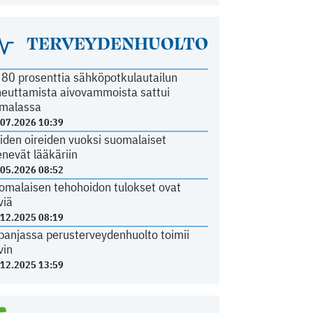
TERVEYDENHUOLTO
i 80 prosenttia sähköpotkulautailun
heuttamista aivovammoista sattui
malassa
.07.2026 10:39
iden oireiden vuoksi suomalaiset
nevät lääkäriin
.05.2026 08:52
omalaisen tehohoidon tulokset ovat
viä
.12.2025 08:19
panjassa perusterveydenhuolto toimii
vin
.12.2025 13:59