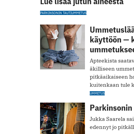
Lue lisää jutun aiheesta
PARKINSONIN TAUTI
UMMETUS
Ummetuslääk
käyttöön — k
ummetukse
Apteekista saata
äkilliseen umme
pitkäaikaiseen ho
kuitenkaan tule k
UMMETUS
Parkinsonin 
Jukka Saarela sai
edennyt jo pitkäll