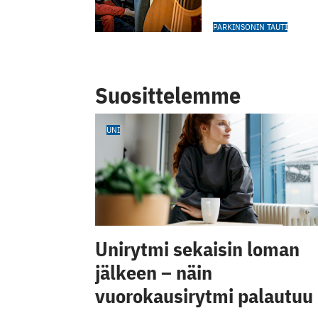
PARKINSONIN TAUTI
Suosittelemme
UNI
Unirytmi sekaisin loman
jälkeen – näin
vuorokausirytmi palautuu