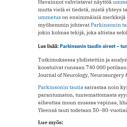
Havainnot vahvistavat näyttöä
umme
mutta vielä ei tiedetä, mistä yhteys t
ummetus
on ensimmäisiä merkkejä 
myöhemmin johtavat
Parkinsonin ta
jokin kolmas tekijä, joka altistaa sek
Lue lisää:
Parkinsonin taudin oireet – tun
Tutkimuksessa yhdistettiin ja analys
koostuivat runsaan 740 000 potilaan 
Journal of Neurology, Neurosurgery 
Parkinsonin tautia
sairastaa noin k
parantumaton, tuntemattomasta syyst
aiheuttaa muun muassa vapinaa, liha
Yleensä tauti todetaan 50–80-vuotiail
Lue myös: