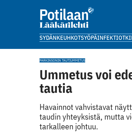
SYDÄN
KEUHKOT
SYÖPÄ
INFEKTIOT
KI
PARKINSONIN TAUTI
UMMETUS
Ummetus voi ede
tautia
Havainnot vahvistavat näyt
taudin yhteyksistä, mutta vi
tarkalleen johtuu.