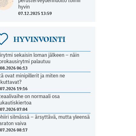
perusterveydenhuolto toimii
hyvin
07.12.2025 13:59
HYVINVOINTI
irytmi sekaisin loman jälkeen – näin
orokausirytmi palautuu
.08.2026 06:13
tä ovat minipillerit ja miten ne
ikuttavat?
.07.2026 19:16
teaalivaihe on normaali osa
ukautiskiertoa
.07.2026 07:04
ohiiri silmässä – ärsyttävä, mutta yleensä
araton vaiva
.07.2026 08:17