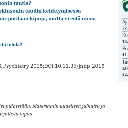
onin tautia?
arkinsonin taudin kehittymisessä
n-potilaan kipuja, mutta ei estä uusia
Aj
22
Ku
18
itä tehdä?
Po
11
Ta
 & Psychiatry 2015;DOI:10.11.36/jnnp-2015-
ar
22
t pidätetään. Materiaalin uudelleen julkaisu ja
irjallista lupaa.