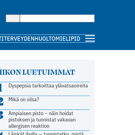
Hae
TI
TERVEYDENHUOLTO
MIELIPIDE
IIKON LUETUIMMAT
1
Dyspepsia tarkoittaa ylävatsaoireita
2
Mikä on silsa?
3
Ampiaisen pisto – näin hoidat
pistoksen ja tunnistat vakavan
allergisen reaktion
Läiskät iholla — tunnistatko, mistä