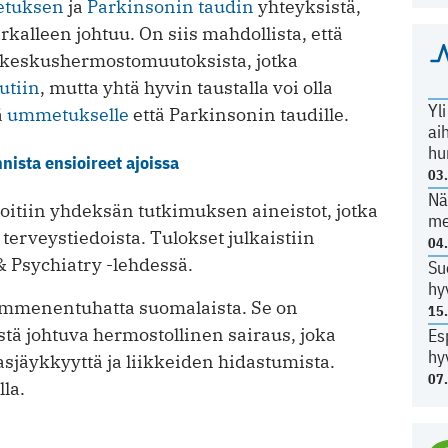
tuksen
ja
Parkinsonin taudin
yhteyksistä,
arkalleen johtuu. On siis mahdollista, että
keskushermostomuutoksista, jotka
utiin
, mutta yhtä hyvin taustalla voi olla
Yl
ä
ummetukselle
että Parkinsonin taudille.
ai
hu
nista ensioireet ajoissa
03
Nä
oitiin yhdeksän tutkimuksen aineistot, jotka
me
terveystiedoista. Tulokset julkaistiin
04
& Psychiatry -lehdessä.
Su
hy
ymmenentuhatta suomalaista. Se on
15
ä johtuva hermostollinen sairaus, joka
Es
hy
sjäykkyyttä ja liikkeiden hidastumista.
07
la.