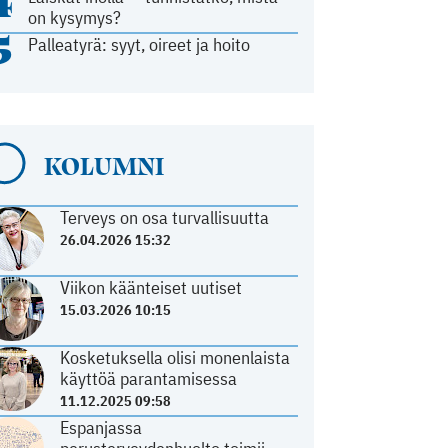
4
on kysymys?
5
Palleatyrä: syyt, oireet ja hoito
KOLUMNI
Terveys on osa turvallisuutta
26.04.2026 15:32
Viikon käänteiset uutiset
15.03.2026 10:15
Kosketuksella olisi monenlaista
käyttöä parantamisessa
11.12.2025 09:58
Espanjassa