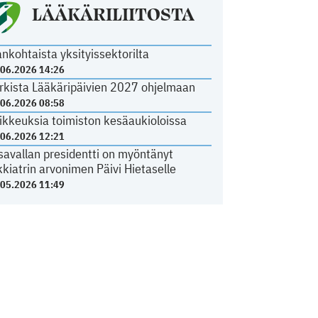
LÄÄKÄRILIITOSTA
ankohtaista yksityissektorilta
.06.2026 14:26
rkista Lääkäripäivien 2027 ohjelmaan
.06.2026 08:58
ikkeuksia toimiston kesäaukioloissa
.06.2026 12:21
savallan presidentti on myöntänyt
kkiatrin arvonimen Päivi Hietaselle
.05.2026 11:49