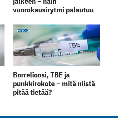
jälkeen – näin
vuorokausirytmi palautuu
PUNKKI
Borrelioosi, TBE ja
punkkirokote – mitä niistä
pitää tietää?