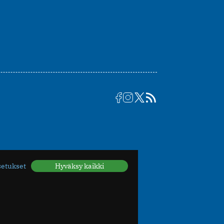
setukset
Hyväksy kaikki