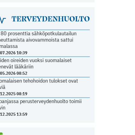
TERVEYDENHUOLTO
i 80 prosenttia sähköpotkulautailun
heuttamista aivovammoista sattui
malassa
.07.2026 10:39
iden oireiden vuoksi suomalaiset
nevät lääkäriin
.05.2026 08:52
omalaisen tehohoidon tulokset ovat
viä
.12.2025 08:19
panjassa perusterveydenhuolto toimii
vin
.12.2025 13:59