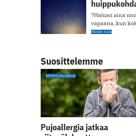
huippukohd
?Haluan aina mui
vapaana, kun koko
PÄIVÄN KUVA
Suosittelemme
SIITEPÖLYALLERGIA
Pujoallergia jatkaa