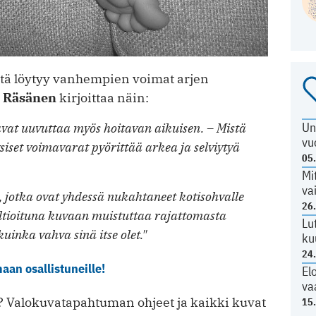
stä löytyy vanhempien voimat arjen
a Räsänen
kirjoittaa näin:
Un
avat uuvuttaa myös hoitavan aikuisen. – Mistä
vu
fyysiset voimavarat pyörittää arkea ja selviytyä
05
Mi
va
ä, jotka ovat yhdessä nukahtaneet kotisohvalle
26
altioituna kuvaan muistuttaa rajattomasta
Lu
uinka vahva sinä itse olet."
ku
24
an osallistuneille!
El
va
a? Valokuvatapahtuman ohjeet ja kaikki kuvat
15