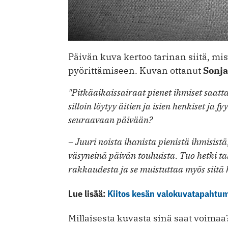
Päivän kuva kertoo tarinan siitä, mi
pyörittämiseen. Kuvan ottanut
Sonj
"Pitkäaikaissairaat pienet ihmiset saatt
silloin löytyy äitien ja isien henkiset ja 
seuraavaan päivään?
– Juuri noista ihanista pienistä ihmisist
väsyneinä päivän touhuista. Tuo hetki t
rakkaudesta ja se muistuttaa myös siitä k
Lue lisää:
Kiitos kesän valokuvatapahtuma
Millaisesta kuvasta sinä saat voima