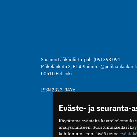
Suomen Lääkäriliitto
puh. (09) 393 091
Mäkelänkatu 2, PL 49
toimitus@potilaanlaakarile
00510 Helsinki
ISSN 2323-9476
Eväste- ja seuranta-
Käytämme evästeitä käyttökokemukse
analysoimiseen. Suostumuksellasi kä
kohdentamiseen. Lisää tietoa
evästek