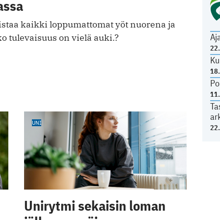
assa
staa kaikki loppumattomat yöt nuorena ja
Aj
 tulevaisuus on vielä auki.?
22
Ku
18
Po
11
Ta
ar
UNI
22
Unirytmi sekaisin loman