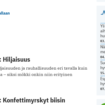
allaan
Yl
ai
hu
03
Nä
me
 Hiljaisuus
04
Su
hy
iljaisuuden ja rauhallisuuden eri tavalla kuin
15
a – siksi mökki onkin niin erityinen
Es
hy
07
 Konfettimyrskyt biisin