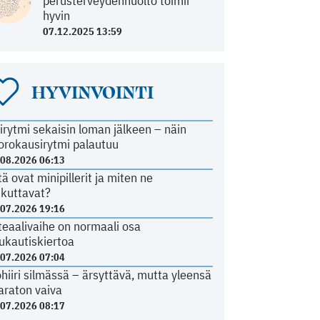
perusterveydenhuolto toimii
hyvin
07.12.2025 13:59
HYVINVOINTI
irytmi sekaisin loman jälkeen – näin
orokausirytmi palautuu
.08.2026 06:13
tä ovat minipillerit ja miten ne
ikuttavat?
.07.2026 19:16
teaalivaihe on normaali osa
ukautiskiertoa
.07.2026 07:04
ohiiri silmässä – ärsyttävä, mutta yleensä
araton vaiva
.07.2026 08:17