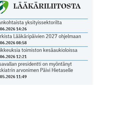
LÄÄKÄRILIITOSTA
ankohtaista yksityissektorilta
.06.2026 14:26
rkista Lääkäripäivien 2027 ohjelmaan
.06.2026 08:58
ikkeuksia toimiston kesäaukioloissa
.06.2026 12:21
savallan presidentti on myöntänyt
kkiatrin arvonimen Päivi Hietaselle
.05.2026 11:49