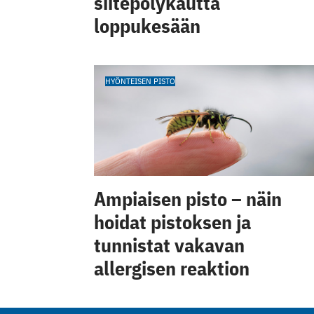
siitepölykautta
loppukesään
HYÖNTEISEN PISTO
Ampiaisen pisto – näin
hoidat pistoksen ja
tunnistat vakavan
allergisen reaktion