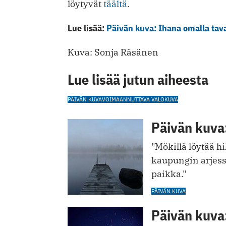
löytyvät
täältä
.
Lue lisää:
Päivän kuva: Ihana omalla tav
Kuva: Sonja Räsänen
Lue lisää jutun aiheesta
PÄIVÄN KUVA
VOIMAANNUTTAVA VALOKUVA
Päivän kuva:
"Mökillä löytää h
kaupungin arjess
paikka."
PÄIVÄN KUVA
Päivän kuva: