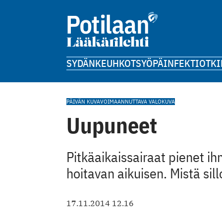
SYDÄN
KEUHKOT
SYÖPÄ
INFEKTIOT
KI
PÄIVÄN KUVA
VOIMAANNUTTAVA VALOKUVA
Uupuneet
Pitkäaikaissairaat pienet i
hoitavan aikuisen. Mistä sil
17.11.2014 12.16