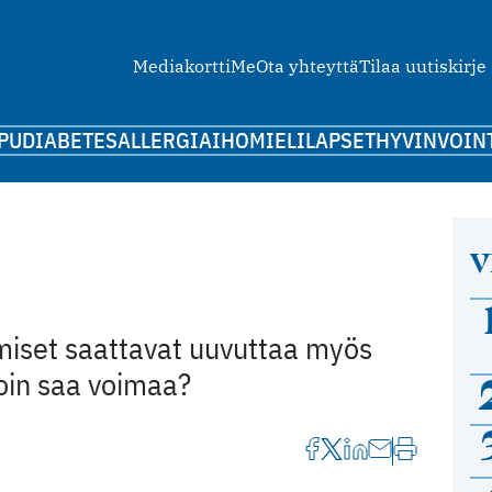
Mediakortti
Me
Ota yhteyttä
Tilaa uutiskirje
PU
DIABETES
ALLERGIA
IHO
MIELI
LAPSET
HYVINVOIN
V
hmiset saattavat uuvuttaa myös
loin saa voimaa?