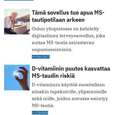
Tämä sovellus tuo apua MS-
tautipotilaan arkeen
Oulun yliopistossa on kehitelty
digitaalinen terveyssovellus, joka
auttaa MS-tautia sairastavan
uupumusoireisiin.
HYVINVOINTI
D-vitamiinin puutos kasvattaa
MS-taudin riskiä
D-vitamiinin käyttöä suositellaan
ainakin tupakoiville, ylipainoisille
sekä niille, joiden suvussa esiintyy
MS-tautia.
D-VITAMIINI