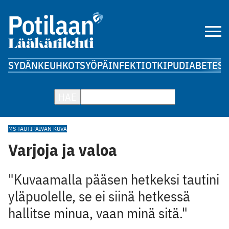
SYDÄN
KEUHKOT
SYÖPÄ
INFEKTIOT
KIPU
DIABETES
A
HAE
MS-TAUTI
PÄIVÄN KUVA
Varjoja ja valoa
"Kuvaamalla pääsen hetkeksi tautini
yläpuolelle, se ei siinä hetkessä
hallitse minua, vaan minä sitä."