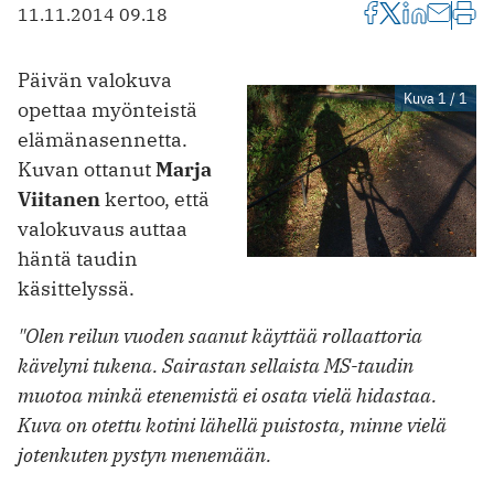
11.11.2014 09.18
Päivän valokuva
Kuva 1 / 1
opettaa myönteistä
elämänasennetta.
Kuvan ottanut
Marja
Viitanen
kertoo, että
valokuvaus auttaa
häntä taudin
käsittelyssä.
"Olen reilun vuoden saanut käyttää rollaattoria
kävelyni tukena. Sairastan sellaista MS-taudin
muotoa minkä etenemistä ei osata vielä hidastaa.
Kuva on otettu kotini lähellä puistosta, minne vielä
jotenkuten pystyn menemään.