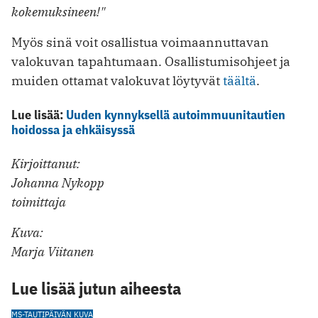
kokemuksineen!"
Myös sinä voit osallistua voimaannuttavan
valokuvan tapahtumaan. Osallistumisohjeet ja
muiden ottamat valokuvat löytyvät
täältä
.
Lue lisää:
Uuden kynnyksellä autoimmuunitautien
hoidossa ja ehkäisyssä
Kirjoittanut:
Johanna Nykopp
toimittaja
Kuva:
Marja Viitanen
Lue lisää jutun aiheesta
MS-TAUTI
PÄIVÄN KUVA