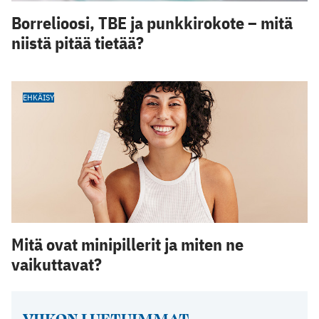
Borrelioosi, TBE ja punkkirokote – mitä
niistä pitää tietää?
EHKÄISY
Mitä ovat minipillerit ja miten ne
vaikuttavat?
VIIKON LUETUIMMAT