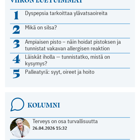
1
Dyspepsia tarkoittaa ylävatsaoireita
2
Mikä on silsa?
3
Ampiaisen pisto – näin hoidat pistoksen ja
tunnistat vakavan allergisen reaktion
4
Läiskät iholla — tunnistatko, mistä on
kysymys?
5
Palleatyrä: syyt, oireet ja hoito
KOLUMNI
Terveys on osa turvallisuutta
26.04.2026 15:32