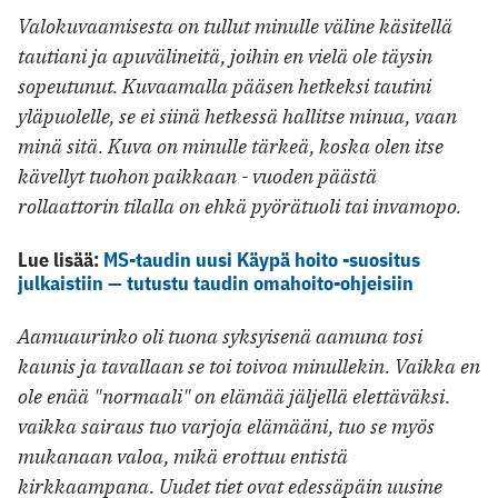
Valokuvaamisesta on tullut minulle väline käsitellä
tautiani ja apuvälineitä, joihin en vielä ole täysin
sopeutunut. Kuvaamalla pääsen hetkeksi tautini
yläpuolelle, se ei siinä hetkessä hallitse minua, vaan
minä sitä. Kuva on minulle tärkeä, koska olen itse
kävellyt tuohon paikkaan - vuoden päästä
rollaattorin tilalla on ehkä pyörätuoli tai invamopo.
Lue lisää:
MS-taudin uusi Käypä hoito -suositus
julkaistiin — tutustu taudin omahoito-ohjeisiin
Aamuaurinko oli tuona syksyisenä aamuna tosi
kaunis ja tavallaan se toi toivoa minullekin. Vaikka en
ole enää "normaali" on elämää jäljellä elettäväksi.
vaikka sairaus tuo varjoja elämääni, tuo se myös
mukanaan valoa, mikä erottuu entistä
kirkkaampana. Uudet tiet ovat edessäpäin uusine