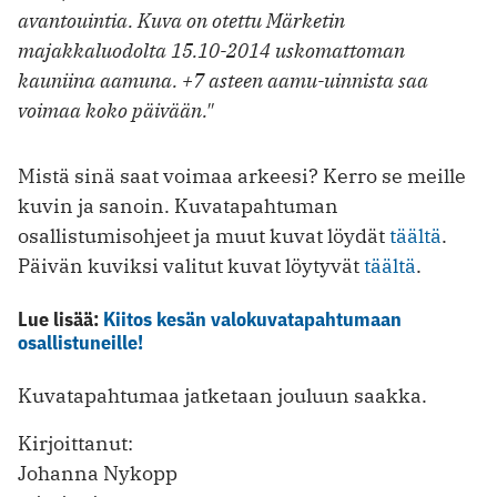
avantouintia. Kuva on otettu Märketin
majakkaluodolta 15.10-2014 uskomattoman
kauniina aamuna. +7 asteen aamu-uinnista saa
voimaa koko päivään."
Mistä sinä saat voimaa arkeesi? Kerro se meille
kuvin ja sanoin. Kuvatapahtuman
osallistumisohjeet ja muut kuvat löydät
täältä
.
Päivän kuviksi valitut kuvat löytyvät
täältä
.
Lue lisää:
Kiitos kesän valokuvatapahtumaan
osallistuneille!
Kuvatapahtumaa jatketaan jouluun saakka.
Kirjoittanut:
Johanna Nykopp