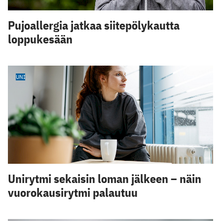
Pujoallergia jatkaa siitepölykautta
loppukesään
UNI
Unirytmi sekaisin loman jälkeen – näin
vuorokausirytmi palautuu