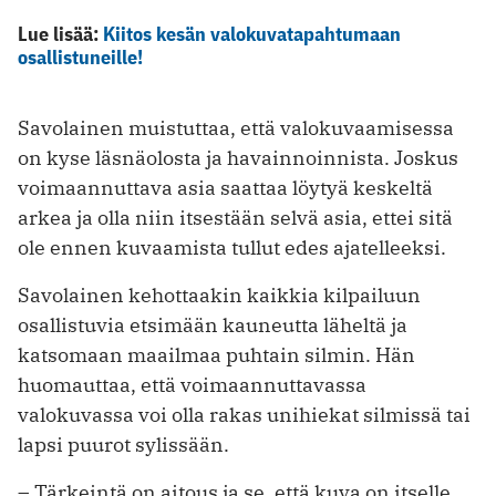
Lue lisää:
Kiitos kesän valokuvatapahtumaan
osallistuneille!
Savolainen muistuttaa, että valokuvaamisessa
on kyse läsnäolosta ja havainnoinnista. Joskus
voimaannuttava asia saattaa löytyä keskeltä
arkea ja olla niin itsestään selvä asia, ettei sitä
ole ennen kuvaamista tullut edes ajatelleeksi.
Savolainen kehottaakin kaikkia kilpailuun
osallistuvia etsimään kauneutta läheltä ja
katsomaan maailmaa puhtain silmin. Hän
huomauttaa, että voimaannuttavassa
valokuvassa voi olla rakas unihiekat silmissä tai
lapsi puurot sylissään.
– Tärkeintä on aitous ja se, että kuva on itselle