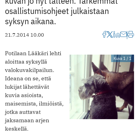
kuvan jo nyt talteen. Tarkemmat
osallistumisohjeet julkaistaan
syksyn aikana.
21.7.2014 10.00
Potilaan Lääkäri lehti
Kuva 1 / 1
aloittaa syksyllä
valokuvakilpailun.
Ideana on se, että
lukijat lähettävät
kuvia asioista,
maisemista, ilmiöistä,
jotka auttavat
jaksamaan arjen
keskellä.