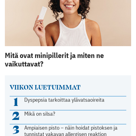
Mitä ovat minipillerit ja miten ne
vaikuttavat?
VIIKON LUETUIMMAT
1
Dyspepsia tarkoittaa ylävatsaoireita
2
Mikä on silsa?
3
Ampiaisen pisto – näin hoidat pistoksen ja
tunnistat vakavan allergisen reaktion