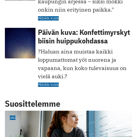
kaupungin arjessa – siksi mökki
onkin niin erityinen paikka."
PÄIVÄN KUVA
Päivän kuva: Konfettimyrskyt
biisin huippukohdassa
?Haluan aina muistaa kaikki
loppumattomat yöt nuorena ja
vapaana, kun koko tulevaisuus on
vielä auki.?
PÄIVÄN KUVA
Suosittelemme
UNI