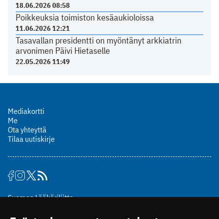
18.06.2026 08:58
Poikkeuksia toimiston kesäaukioloissa
11.06.2026 12:21
Tasavallan presidentti on myöntänyt arkkiatrin
arvonimen Päivi Hietaselle
22.05.2026 11:49
Mediakortti
Me
Ota yhteyttä
Tilaa uutiskirje
Suomen Lääkäriliitto
Mäkelänkatu 2, PL 49