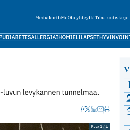
Mediakortti
Me
Ota yhteyttä
Tilaa uutiskirje
PU
DIABETES
ALLERGIA
IHO
MIELI
LAPSET
HYVINVOIN
V
0-luvun levykannen tunnelmaa.
Kuva 1 / 1