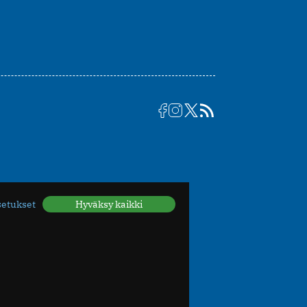
setukset
Hyväksy kaikki