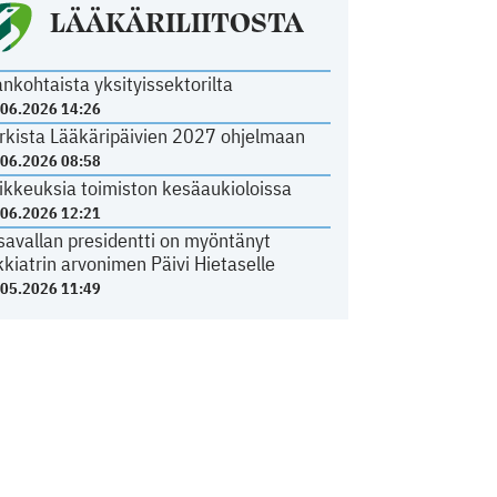
LÄÄKÄRILIITOSTA
ankohtaista yksityissektorilta
.06.2026 14:26
rkista Lääkäripäivien 2027 ohjelmaan
.06.2026 08:58
ikkeuksia toimiston kesäaukioloissa
.06.2026 12:21
savallan presidentti on myöntänyt
kkiatrin arvonimen Päivi Hietaselle
.05.2026 11:49