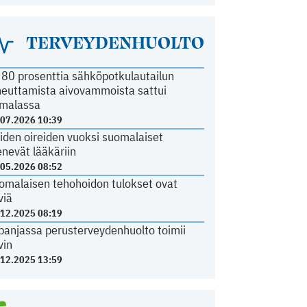
TERVEYDENHUOLTO
i 80 prosenttia sähköpotkulautailun
heuttamista aivovammoista sattui
malassa
.07.2026 10:39
iden oireiden vuoksi suomalaiset
nevät lääkäriin
.05.2026 08:52
omalaisen tehohoidon tulokset ovat
viä
.12.2025 08:19
panjassa perusterveydenhuolto toimii
vin
.12.2025 13:59