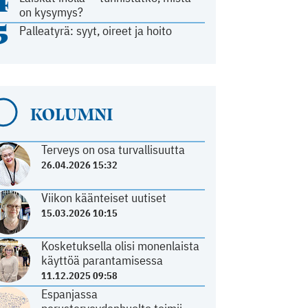
4
on kysymys?
5
Palleatyrä: syyt, oireet ja hoito
KOLUMNI
Terveys on osa turvallisuutta
26.04.2026 15:32
Viikon käänteiset uutiset
15.03.2026 10:15
Kosketuksella olisi monenlaista
käyttöä parantamisessa
11.12.2025 09:58
Espanjassa