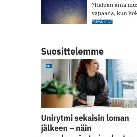
?Haluan aina mui
vapaana, kun koko
PÄIVÄN KUVA
Suosittelemme
UNI
Unirytmi sekaisin loman
jälkeen – näin