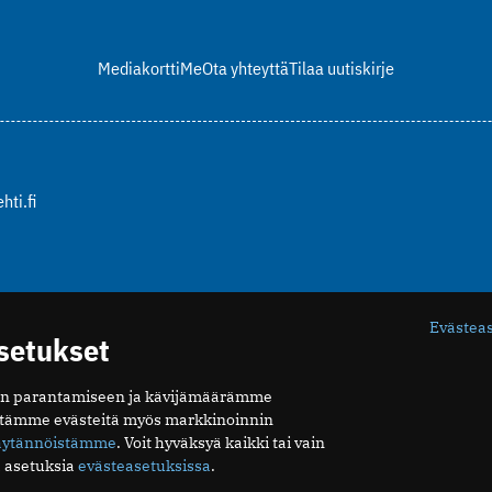
Mediakortti
Me
Ota yhteyttä
Tilaa uutiskirje
hti.fi
Evästea
asetukset
n parantamiseen ja kävijämäärämme
ytämme evästeitä myös markkinoinnin
äytännöistämme
. Voit hyväksyä kaikki tai vain
 asetuksia
evästeasetuksissa
.