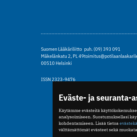
Suomen Lääkäriliitto
puh. (09) 393 091
Mäkelänkatu 2, PL 49
toimitus@potilaanlaakarile
00510 Helsinki
ISSN 2323-9476
Eväste- ja seuranta-
Käytämme evästeitä käyttökokemukse
analysoimiseen. Suostumuksellasi kä
kohdentamiseen. Lisää tietoa
evästek
välttämättömät evästeet sekä muokata