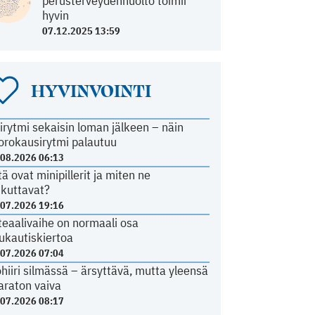
perusterveydenhuolto toimii
hyvin
07.12.2025 13:59
HYVINVOINTI
irytmi sekaisin loman jälkeen – näin
orokausirytmi palautuu
.08.2026 06:13
tä ovat minipillerit ja miten ne
ikuttavat?
.07.2026 19:16
teaalivaihe on normaali osa
ukautiskiertoa
.07.2026 07:04
ohiiri silmässä – ärsyttävä, mutta yleensä
araton vaiva
.07.2026 08:17