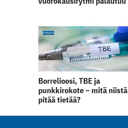
vuorokausirytmi palautuu
PUNKKI
Borrelioosi, TBE ja
punkkirokote – mitä niistä
pitää tietää?