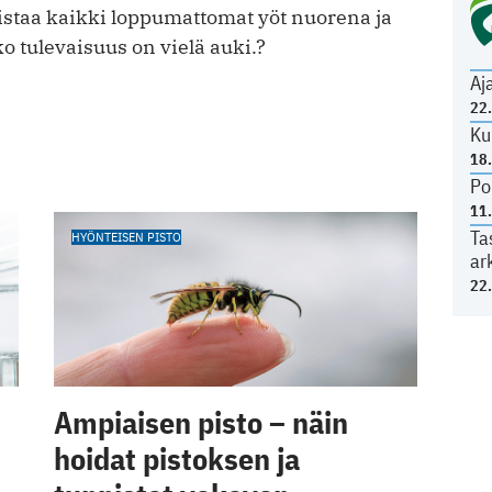
staa kaikki loppumattomat yöt nuorena ja
 tulevaisuus on vielä auki.?
Aj
22
Ku
18
Po
11
Ta
HYÖNTEISEN PISTO
ar
22
Ampiaisen pisto – näin
hoidat pistoksen ja