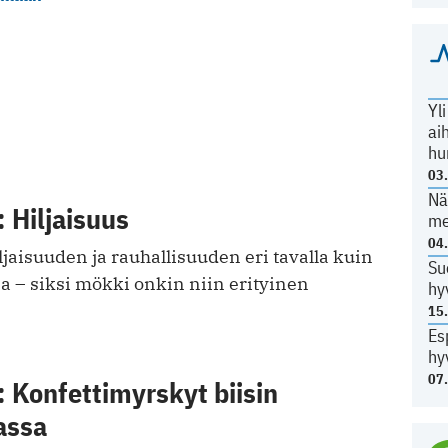
Yl
ai
hu
03
Nä
 Hiljaisuus
me
04
iljaisuuden ja rauhallisuuden eri tavalla kuin
Su
a – siksi mökki onkin niin erityinen
hy
15
Es
hy
07
 Konfettimyrskyt biisin
assa