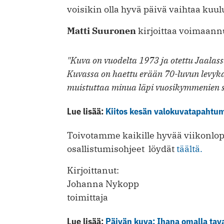
voisikin olla hyvä päivä vaihtaa ku
Matti Suuronen
kirjoittaa voimaann
"Kuva on vuodelta 1973 ja otettu Jaalas
Kuvassa on haettu erään 70-luvun levyk
muistuttaa minua läpi vuosikymmenien s
Lue lisää:
Kiitos kesän valokuvatapahtuma
Toivotamme kaikille hyvää viikonl
osallistumisohjeet löydät
täältä.
Kirjoittanut:
Johanna Nykopp
toimittaja
Lue lisää:
Päivän kuva: Ihana omalla tav