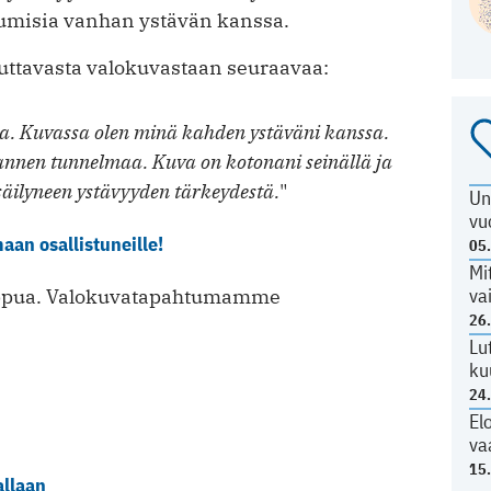
ulumisia vanhan ystävän kanssa.
uttavasta valokuvastaan seuraavaa:
sa. Kuvassa olen minä kahden ystäväni kanssa.
annen tunnelmaa. Kuva on kotonani seinällä ja
äilyneen ystävyyden tärkeydestä.
"
Un
vu
an osallistuneille!
05
Mi
va
oppua. Valokuvatapahtumamme
26
Lu
ku
24
El
va
15
allaan