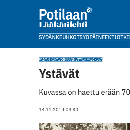
SYDÄN
KEUHKOT
SYÖPÄ
INFEKTIOT
KI
PÄIVÄN KUVA
VOIMAANNUTTAVA VALOKUVA
Ystävät
Kuvassa on haettu erään 7
14.11.2014 09.30