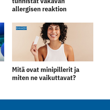
tunnistat vakavan
allergisen reaktion
EHKÄISY
Mitä ovat minipillerit ja
miten ne vaikuttavat?