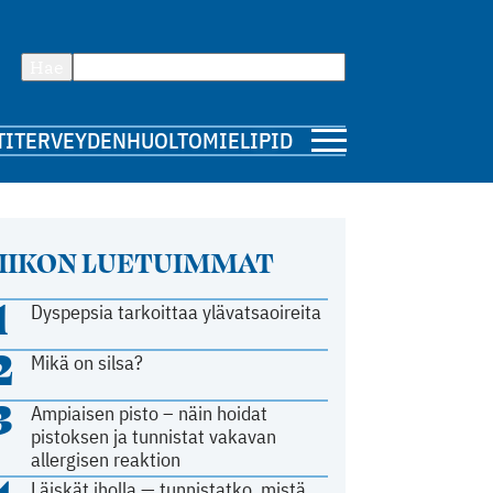
Hae
TI
TERVEYDENHUOLTO
MIELIPIDE
IIKON LUETUIMMAT
1
Dyspepsia tarkoittaa ylävatsaoireita
2
Mikä on silsa?
3
Ampiaisen pisto – näin hoidat
pistoksen ja tunnistat vakavan
allergisen reaktion
Läiskät iholla — tunnistatko, mistä