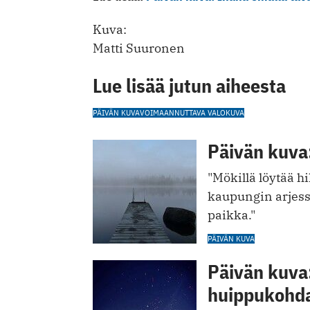
Kuva:
Matti Suuronen
Lue lisää jutun aiheesta
PÄIVÄN KUVA
VOIMAANNUTTAVA VALOKUVA
Päivän kuva:
"Mökillä löytää h
kaupungin arjess
paikka."
PÄIVÄN KUVA
Päivän kuva:
huippukohd