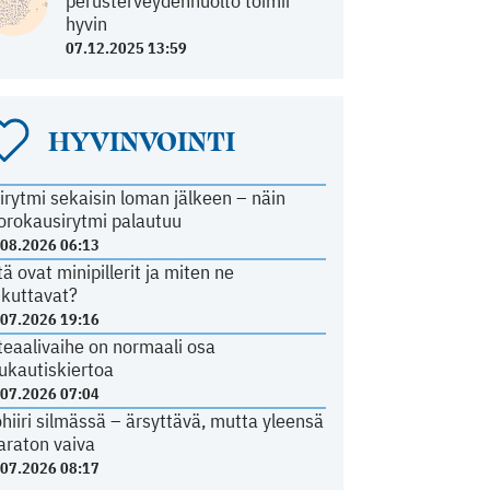
perusterveydenhuolto toimii
hyvin
07.12.2025 13:59
HYVINVOINTI
irytmi sekaisin loman jälkeen – näin
orokausirytmi palautuu
.08.2026 06:13
tä ovat minipillerit ja miten ne
ikuttavat?
.07.2026 19:16
teaalivaihe on normaali osa
ukautiskiertoa
.07.2026 07:04
ohiiri silmässä – ärsyttävä, mutta yleensä
araton vaiva
.07.2026 08:17