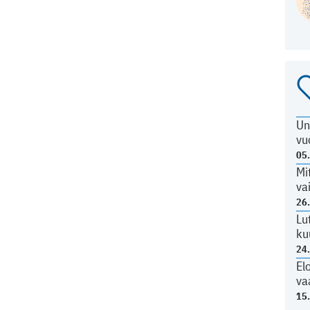
Un
vu
05
Mi
va
26
Lu
ku
24
El
va
15