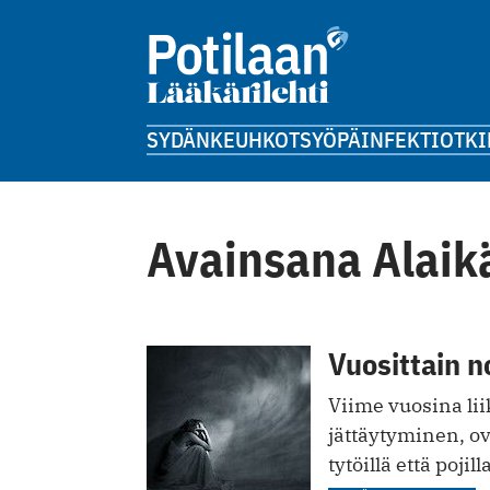
SYDÄN
KEUHKOT
SYÖPÄ
INFEKTIOT
KI
Avainsana Alaik
Vuosittain n
Viime vuosina lii
jättäytyminen, o
tytöillä että pojilla