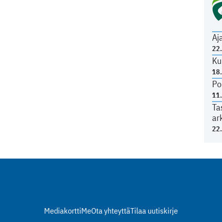
Aj
22
Ku
18
Po
11
Ta
ar
22
Mediakortti
Me
Ota yhteyttä
Tilaa uutiskirje