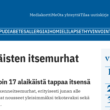
Mediakortti
Me
Ota yhteyttä
Tilaa uutiskirje
PU
DIABETES
ALLERGIA
IHO
MIELI
LAPSET
HYVINVOIN
äisten itsemurhat
V
oin 17 alaikäistä tappaa itsensä
kenneitsemurhat, erityisesti junan alle
vat nousseet yleisimmäksi tekotavaksi sekä
.