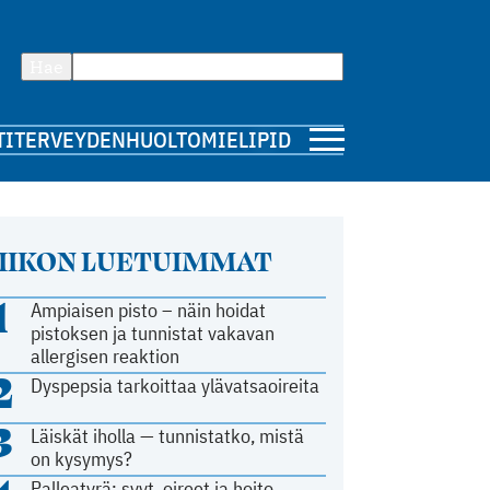
Hae
TI
TERVEYDENHUOLTO
MIELIPIDE
IIKON LUETUIMMAT
1
Ampiaisen pisto – näin hoidat
pistoksen ja tunnistat vakavan
allergisen reaktion
2
Dyspepsia tarkoittaa ylävatsaoireita
3
Läiskät iholla — tunnistatko, mistä
on kysymys?
Palleatyrä: syyt, oireet ja hoito