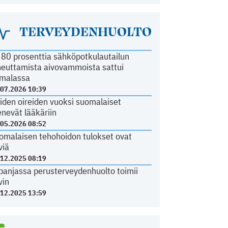
TERVEYDENHUOLTO
i 80 prosenttia sähköpotkulautailun
heuttamista aivovammoista sattui
malassa
.07.2026 10:39
iden oireiden vuoksi suomalaiset
nevät lääkäriin
.05.2026 08:52
omalaisen tehohoidon tulokset ovat
viä
.12.2025 08:19
panjassa perusterveydenhuolto toimii
vin
.12.2025 13:59