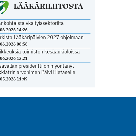
LÄÄKÄRILIITOSTA
ankohtaista yksityissektorilta
.06.2026 14:26
rkista Lääkäripäivien 2027 ohjelmaan
.06.2026 08:58
ikkeuksia toimiston kesäaukioloissa
.06.2026 12:21
savallan presidentti on myöntänyt
kkiatrin arvonimen Päivi Hietaselle
.05.2026 11:49