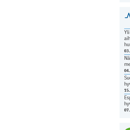
Yl
ai
hu
03
Nä
me
04
Su
hy
15
Es
hy
07