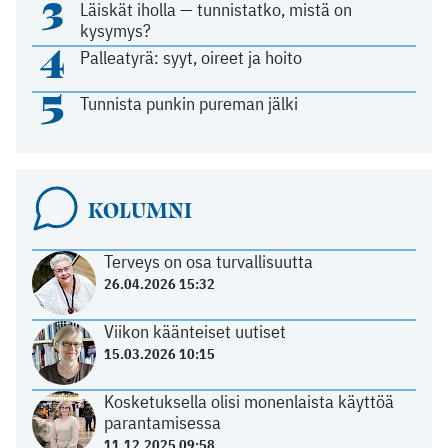
3
Läiskät iholla — tunnistatko, mistä on
kysymys?
4
Palleatyrä: syyt, oireet ja hoito
5
Tunnista punkin pureman jälki
KOLUMNI
Terveys on osa turvallisuutta
26.04.2026 15:32
Viikon käänteiset uutiset
15.03.2026 10:15
Kosketuksella olisi monenlaista käyttöä
parantamisessa
11.12.2025 09:58