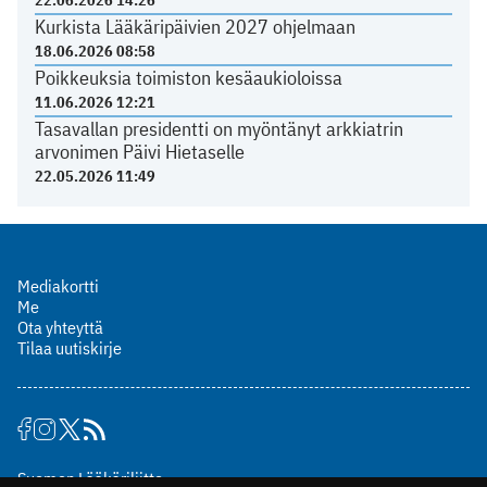
Kurkista Lääkäripäivien 2027 ohjelmaan
18.06.2026 08:58
Poikkeuksia toimiston kesäaukioloissa
11.06.2026 12:21
Tasavallan presidentti on myöntänyt arkkiatrin
arvonimen Päivi Hietaselle
22.05.2026 11:49
Mediakortti
Me
Ota yhteyttä
Tilaa uutiskirje
Suomen Lääkäriliitto