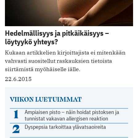
Hedelmällisyys ja pitkäikäisyys –
löytyykö yhteys?
Kukaan artikkelien kirjoittajista ei mitenkään
vahvasti suositellut raskauksien tietoista
siirtämistä myöhäiselle iälle.
22.6.2015
VIIKON LUETUIMMAT
1
Ampiaisen pisto – näin hoidat pistoksen ja
tunnistat vakavan allergisen reaktion
2
Dyspepsia tarkoittaa ylävatsaoireita