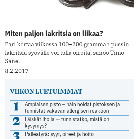
Miten paljon lakritsia on liikaa?
Pari kertaa viikossa 100–200 gramman pussin
lakritsia syövälle voi tulla oireita, sanoo Timo
Sane.
8.2.2017
VIIKON LUETUIMMAT
1
Ampiaisen pisto – näin hoidat pistoksen ja
tunnistat vakavan allergisen reaktion
2
Läiskät iholla — tunnistatko, mistä on
kysymys?
3
Palleatyrä: syyt, oireet ja hoito