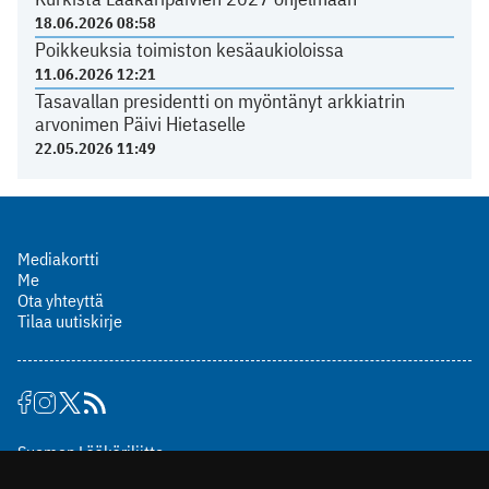
18.06.2026 08:58
Poikkeuksia toimiston kesäaukioloissa
11.06.2026 12:21
Tasavallan presidentti on myöntänyt arkkiatrin
arvonimen Päivi Hietaselle
22.05.2026 11:49
Mediakortti
Me
Ota yhteyttä
Tilaa uutiskirje
Suomen Lääkäriliitto
Mäkelänkatu 2, PL 49