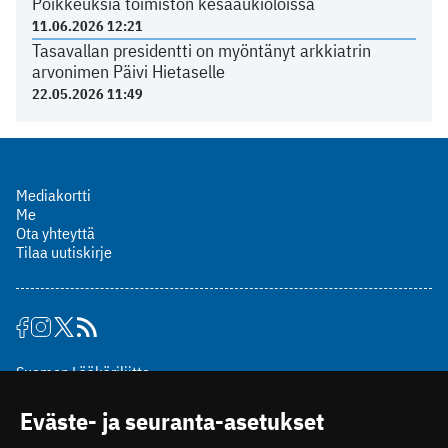
Poikkeuksia toimiston kesäaukioloissa
11.06.2026 12:21
Tasavallan presidentti on myöntänyt arkkiatrin
arvonimen Päivi Hietaselle
22.05.2026 11:49
Mediakortti
Me
Ota yhteyttä
Tilaa uutiskirje
Suomen Lääkäriliitto
Mäkelänkatu 2, PL 49
Eväste- ja seuranta-asetukset
00510 Helsinki
puh. (09) 393 091