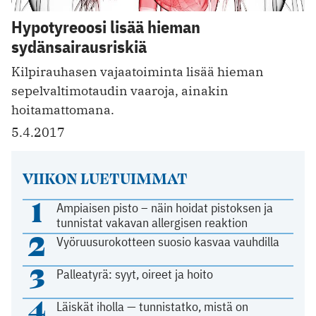
Hypotyreoosi lisää hieman
sydänsairausriskiä
Kilpirauhasen vajaatoiminta lisää hieman
sepelvaltimotaudin vaaroja, ainakin
hoitamattomana.
5.4.2017
VIIKON LUETUIMMAT
1
Ampiaisen pisto – näin hoidat pistoksen ja
tunnistat vakavan allergisen reaktion
2
Vyöruusurokotteen suosio kasvaa vauhdilla
3
Palleatyrä: syyt, oireet ja hoito
4
Läiskät iholla — tunnistatko, mistä on