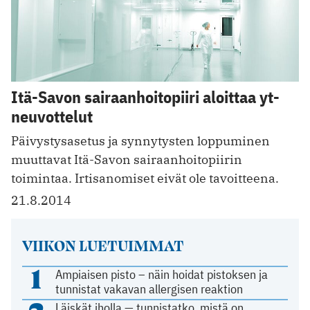
Itä-Savon sairaanhoitopiiri aloittaa yt-
neuvottelut
Päivystysasetus ja synnytysten loppuminen
muuttavat Itä-Savon sairaanhoitopiirin
toimintaa. Irtisanomiset eivät ole tavoitteena.
21.8.2014
VIIKON LUETUIMMAT
1
Ampiaisen pisto – näin hoidat pistoksen ja
tunnistat vakavan allergisen reaktion
Läiskät iholla — tunnistatko, mistä on