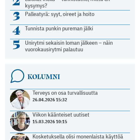
2
kysymys?
3
Palleatyrä: syyt, oireet ja hoito
4
Tunnista punkin pureman jälki
5
Unirytmi sekaisin loman jälkeen – näin
vuorokausirytmi palautuu
KOLUMNI
Terveys on osa turvallisuutta
26.04.2026 15:32
Viikon käänteiset uutiset
15.03.2026 10:15
Kosketuksella olisi monenlaista käyttöä