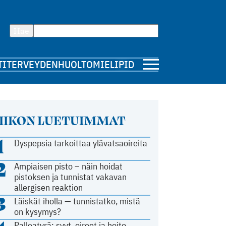
Hae
TI
TERVEYDENHUOLTO
MIELIPIDE
IIKON LUETUIMMAT
1
Dyspepsia tarkoittaa ylävatsaoireita
2
Ampiaisen pisto – näin hoidat
pistoksen ja tunnistat vakavan
allergisen reaktion
3
Läiskät iholla — tunnistatko, mistä
on kysymys?
Palleatyrä: syyt, oireet ja hoito