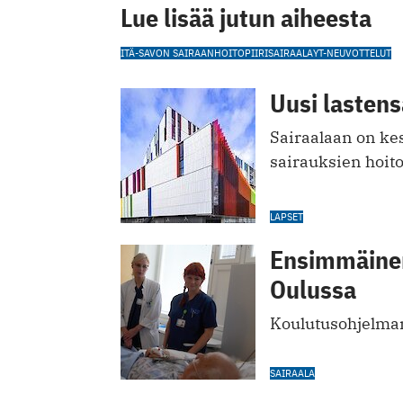
Lue lisää jutun aiheesta
ITÄ-SAVON SAIRAANHOITOPIIRI
SAIRAALA
YT-NEUVOTTELUT
Uusi lastens
Sairaalaan on kes
sairauksien hoit
LAPSET
Ensimmäinen
Oulussa
Koulutusohjelman 
SAIRAALA