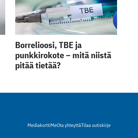
Borrelioosi, TBE ja
punkkirokote – mitä niistä
pitää tietää?
Mediakortti
Me
Ota yhteyttä
Tilaa uutiskirje