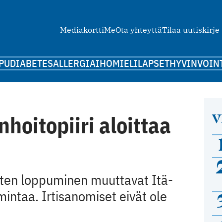
Mediakortti
Me
Ota yhteyttä
Tilaa uutiskirje
PU
DIABETES
ALLERGIA
IHO
MIELI
LAPSET
HYVINVOIN
V
hoitopiiri aloittaa
sten loppuminen muuttavat Itä-
mintaa. Irtisanomiset eivät ole