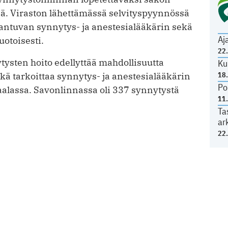
. Viraston lähettämässä selvityspyynnössä
rantuvan synnytys- ja anestesialääkärin sekä
Aj
otoisesti.
22
ytysten hoito edellyttää mahdollisuutta
Ku
ä tarkoittaa synnytys- ja anestesialääkärin
18
Po
aalassa. Savonlinnassa oli 337 synnytystä
11
Ta
ar
22