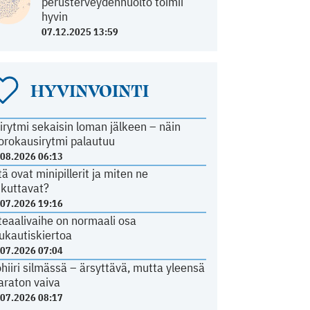
perusterveydenhuolto toimii
hyvin
07.12.2025 13:59
HYVINVOINTI
irytmi sekaisin loman jälkeen – näin
orokausirytmi palautuu
.08.2026 06:13
tä ovat minipillerit ja miten ne
ikuttavat?
.07.2026 19:16
teaalivaihe on normaali osa
ukautiskiertoa
.07.2026 07:04
ohiiri silmässä – ärsyttävä, mutta yleensä
araton vaiva
.07.2026 08:17