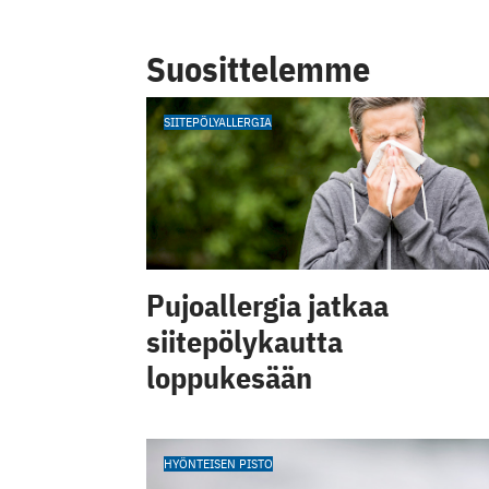
Suosittelemme
SIITEPÖLYALLERGIA
Pujoallergia jatkaa
siitepölykautta
loppukesään
HYÖNTEISEN PISTO