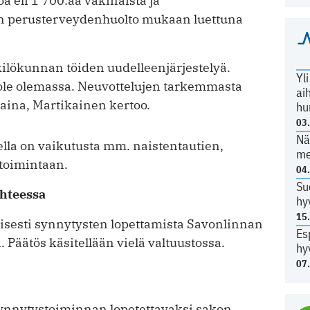
ä eli 1 700:aa vakinaista ja
ä on perusterveydenhuolto mukaan luettuna
kilökunnan töiden uudelleenjärjestelyä.
Yl
i ole olemassa. Neuvottelujen tarkemmasta
ai
aina, Martikainen kertoo.
hu
03
Nä
lla on vaikutusta mm. naistentautien,
me
stoimintaan.
04
Su
hteessa
hy
15
elisesti synnytysten lopettamista Savonlinnan
Es
Päätös käsitellään vielä valtuustossa.
hy
07
synnytystoiminnan lopetettavaksi sakon