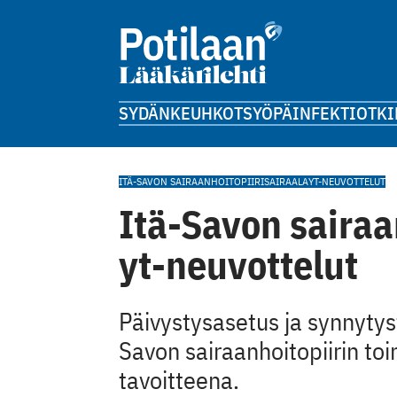
SYDÄN
KEUHKOT
SYÖPÄ
INFEKTIOT
KI
ITÄ-SAVON SAIRAANHOITOPIIRI
SAIRAALA
YT-NEUVOTTELUT
Itä-Savon sairaan
yt-neuvottelut
Päivystysasetus ja synnyty
Savon sairaanhoitopiirin toi
tavoitteena.