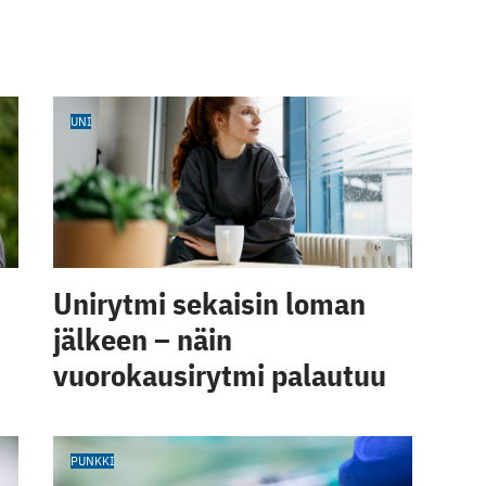
UNI
Unirytmi sekaisin loman
jälkeen – näin
vuorokausirytmi palautuu
PUNKKI