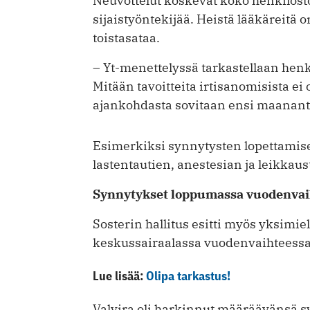
Neuvottelut koskevat koko henkilöstö
sijaistyöntekijää. Heistä lääkäreit
toistasataa.
– Yt-menettelyssä tarkastellaan hen
Mitään tavoitteita irtisanomisista e
ajankohdasta sovitaan ensi maanant
Esimerkiksi synnytysten lopettamise
lastentautien, anestesian ja leikkau
Synnytykset loppumassa vuodenvai
Sosterin hallitus esitti myös yksimi
keskussairaalassa vuodenvaihteessa. 
Lue lisää:
Olipa tarkastus!
Valvira oli harkinnut määräävänsä 