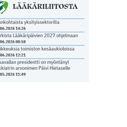
LÄÄKÄRILIITOSTA
ankohtaista yksityissektorilta
.06.2026 14:26
rkista Lääkäripäivien 2027 ohjelmaan
.06.2026 08:58
ikkeuksia toimiston kesäaukioloissa
.06.2026 12:21
savallan presidentti on myöntänyt
kkiatrin arvonimen Päivi Hietaselle
.05.2026 11:49