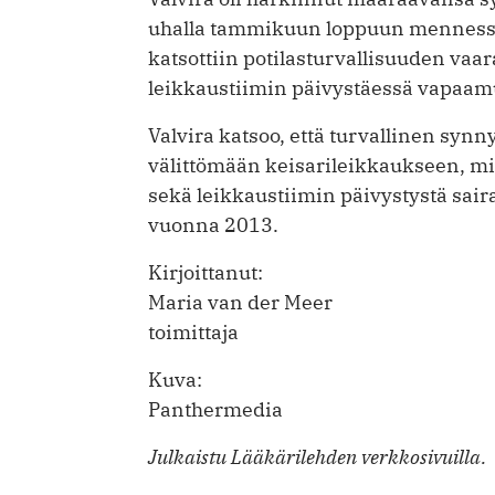
uhalla tammikuun loppuun mennessä
katsottiin potilasturvallisuuden vaa
leikkaustiimin päivystäessä vapaamu
Valvira katsoo, että turvallinen synn
välittömään keisarileikkaukseen, mik
sekä leikkaustiimin päivystystä sair
vuonna 2013.
Kirjoittanut:
Maria van der Meer
toimittaja
Kuva:
Panthermedia
Julkaistu Lääkärilehden verkkosivuilla.