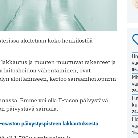
sterissa aloitetaan koko henkilöstöä
Un
lakkautus ja muuten muuttuvat rakenteet ja
vu
 ja laitoshoidon vähentäminen, ovat
05
Mi
lyn aloittamiseen, kertoo sairaanhoitopiirin
va
26
Lu
nassa. Emme voi olla II-tason päivystävä
ku
on päivystävä sairaala.
24
El
o-osaston päivystyspisteen lakkautuksesta
va
15