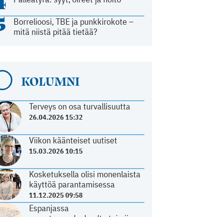
4
5
Borrelioosi, TBE ja punkkirokote –
mitä niistä pitää tietää?
KOLUMNI
Terveys on osa turvallisuutta
26.04.2026 15:32
Viikon käänteiset uutiset
15.03.2026 10:15
Kosketuksella olisi monenlaista
käyttöä parantamisessa
11.12.2025 09:58
Espanjassa