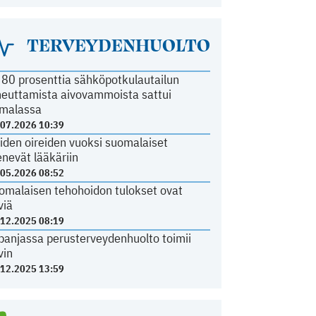
TERVEYDENHUOLTO
i 80 prosenttia sähköpotkulautailun
heuttamista aivovammoista sattui
malassa
.07.2026 10:39
iden oireiden vuoksi suomalaiset
nevät lääkäriin
.05.2026 08:52
omalaisen tehohoidon tulokset ovat
viä
.12.2025 08:19
panjassa perusterveydenhuolto toimii
vin
.12.2025 13:59