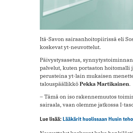
Itä-Savon sairaanhoitopiirissä eli So
koskevat yt-neuvottelut.
Päivystysasetus, synnytystoiminnan 
palvelut, kuten portaaton hoitomalli
perusteina yt-lain mukaisen menette
talouspäällikkö
Pekka Martikainen
.
– Tämä on iso rakennemuutos toimin
sairaala, vaan olemme jatkossa I-tas
Lue lisää:
Lääkärit huolissaan Husin teh