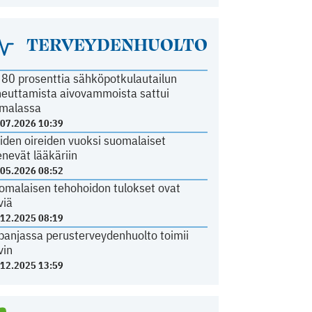
TERVEYDENHUOLTO
i 80 prosenttia sähköpotkulautailun
heuttamista aivovammoista sattui
malassa
.07.2026 10:39
iden oireiden vuoksi suomalaiset
nevät lääkäriin
.05.2026 08:52
omalaisen tehohoidon tulokset ovat
viä
.12.2025 08:19
panjassa perusterveydenhuolto toimii
vin
.12.2025 13:59