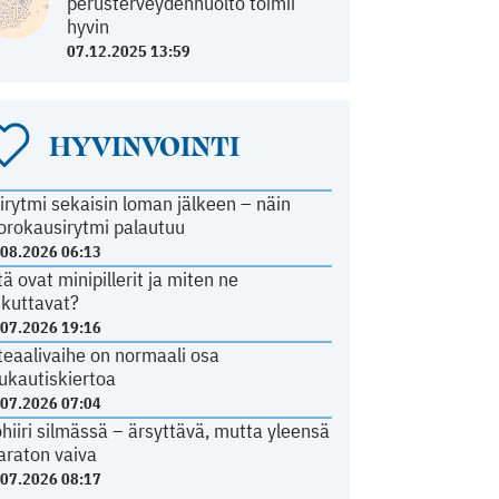
perusterveydenhuolto toimii
hyvin
07.12.2025 13:59
HYVINVOINTI
irytmi sekaisin loman jälkeen – näin
orokausirytmi palautuu
.08.2026 06:13
tä ovat minipillerit ja miten ne
ikuttavat?
.07.2026 19:16
teaalivaihe on normaali osa
ukautiskiertoa
.07.2026 07:04
ohiiri silmässä – ärsyttävä, mutta yleensä
araton vaiva
.07.2026 08:17