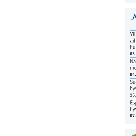
Yl
ai
hu
03
Nä
me
04
Su
hy
15
Es
hy
07