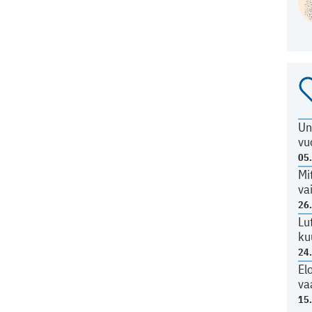
Un
vu
05
Mi
va
26
Lu
ku
24
El
va
15