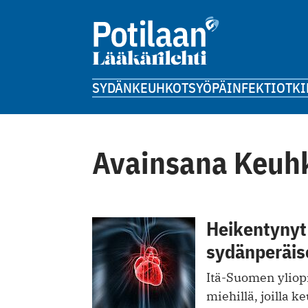
SYDÄN
KEUHKOT
SYÖPÄ
INFEKTIOT
KI
Avainsana Keuhk
Heikentynyt
sydänperäis
Itä-Suomen yliop
miehillä, joilla 