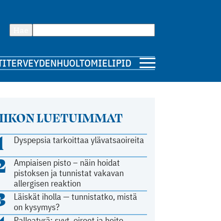
Hae
TI
TERVEYDENHUOLTO
MIELIPIDE
IIKON LUETUIMMAT
1
Dyspepsia tarkoittaa ylävatsaoireita
2
Ampiaisen pisto – näin hoidat
pistoksen ja tunnistat vakavan
allergisen reaktion
3
Läiskät iholla — tunnistatko, mistä
on kysymys?
Palleatyrä: syyt, oireet ja hoito