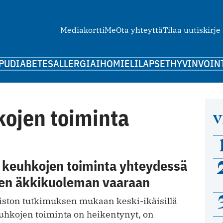
Mediakortti
Me
Ota yhteyttä
Tilaa uutiskirje
PU
DIABETES
ALLERGIA
IHO
MIELI
LAPSET
HYVINVOIN
ojen toiminta
V
 keuhkojen toiminta yhteydessä
en äkkikuoleman vaaraan
iston tutkimuksen mukaan keski-ikäisillä
keuhkojen toiminta on heikentynyt, on