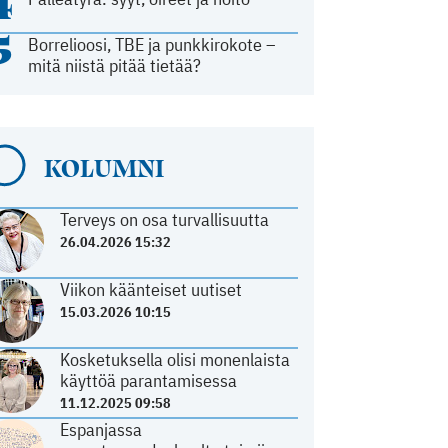
4
5
Borrelioosi, TBE ja punkkirokote –
mitä niistä pitää tietää?
KOLUMNI
Terveys on osa turvallisuutta
26.04.2026 15:32
Viikon käänteiset uutiset
15.03.2026 10:15
Kosketuksella olisi monenlaista
käyttöä parantamisessa
11.12.2025 09:58
Espanjassa