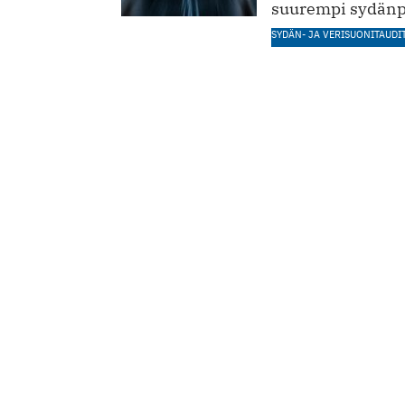
suurempi sydänp
SYDÄN- JA VERISUONITAUDI