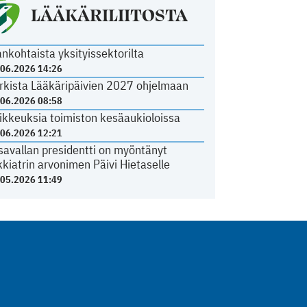
LÄÄKÄRILIITOSTA
ankohtaista yksityissektorilta
.06.2026 14:26
rkista Lääkäripäivien 2027 ohjelmaan
.06.2026 08:58
ikkeuksia toimiston kesäaukioloissa
.06.2026 12:21
savallan presidentti on myöntänyt
kkiatrin arvonimen Päivi Hietaselle
.05.2026 11:49