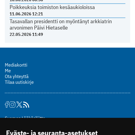
Poikkeuksia toimiston kesäaukioloissa
11.06.2026 12:21
Tasavallan presidentti on myöntänyt arkkiatrin
arvonimen Päivi Hietaselle
22.05.2026 11:49
Mediakortti
Me
Ota yhteyttä
Tilaa uutiskirje
Suomen Lääkäriliitto
Mäkelänkatu 2, PL 49
Eväste- ja seuranta-asetukset
00510 Helsinki