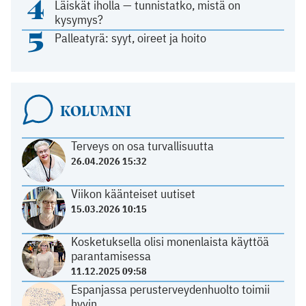
4
Läiskät iholla — tunnistatko, mistä on
kysymys?
5
Palleatyrä: syyt, oireet ja hoito
KOLUMNI
Terveys on osa turvallisuutta
26.04.2026 15:32
Viikon käänteiset uutiset
15.03.2026 10:15
Kosketuksella olisi monenlaista käyttöä
parantamisessa
11.12.2025 09:58
Espanjassa perusterveydenhuolto toimii
hyvin