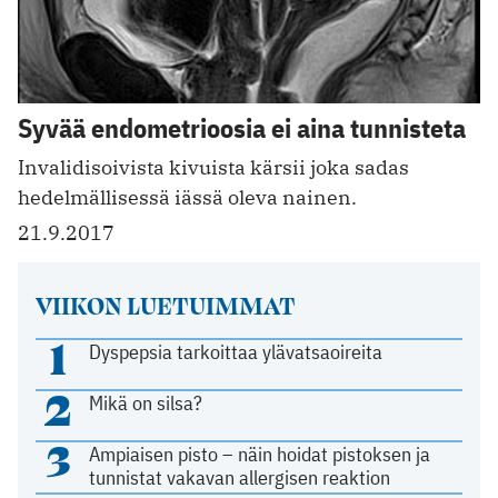
Syvää endometrioosia ei aina tunnisteta
Invalidisoivista kivuista kärsii joka sadas
hedelmällisessä iässä oleva nainen.
21.9.2017
VIIKON LUETUIMMAT
1
Dyspepsia tarkoittaa ylävatsaoireita
2
Mikä on silsa?
3
Ampiaisen pisto – näin hoidat pistoksen ja
tunnistat vakavan allergisen reaktion