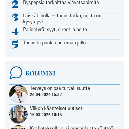
2
Dyspepsia tarkoittaa ylävatsaoireita
3
Läiskät iholla — tunnistatko, mistä on
kysymys?
4
Palleatyrä: syyt, oireet ja hoito
5
Tunnista punkin pureman jälki
KOLUMNI
Terveys on osa turvallisuutta
26.04.2026 15:32
Viikon käänteiset uutiset
15.03.2026 10:15
Kosketuksella olisi monenlaista käyttöä