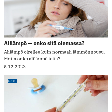
Alilämpö — onko sitä olemassa?
Alilämpö oireilee kuin normaali lämmönnousu.
Mutta onko alilämpö totta?
5.12.2023
KUUME