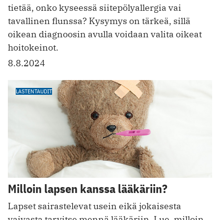
tietää, onko kyseessä siitepölyallergia vai
tavallinen flunssa? Kysymys on tärkeä, sillä
oikean diagnoosin avulla voidaan valita oikeat
hoitokeinot.
8.8.2024
LASTENTAUDIT
Milloin lapsen kanssa lääkäriin?
Lapset sairastelevat usein eikä jokaisesta
vaivasta tarvitse mennä lääkäriin. Lue, milloin