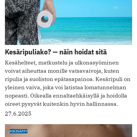
Kesäripuliako? — näin hoidat sitä
Kesähelteet, matkustelu ja ulkonasyöminen
voivat aiheuttaa monille vatsavaivoja, kuten
ripulia ja suoliston epätasapainoa. Kesäripuli on
yleinen vaiva, joka voi latistaa lomatunnelman
nopeasti. Oikealla ennaltaehkäisyllä ja hoidolla
oireet pysyvät kuitenkin hyvin hallinnassa.
27.6.2025
HIKINÄPPY