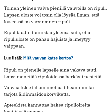
Toinen yleinen vaiva pienillä vauvoilla on ripuli.
Lapsen uloste voi tosin olla löysää ilman, että
kyseessä on varsinainen ripuli.
Ripulitaudin tunnistaa yleensä siitä, että
ripuliuloste on pahan hajuista ja imeytyy
vaippaan.
Lue lisää:
Mitä vauvan katse kertoo?
Ripuli on pienelle lapselle aina vakava tauti.
Lapsi menettää ripuloidessa herkästi nestettä.
Vauvaa tulee tällöin imettää tiheämmin tai
tarjota äidinmaidonkorviketta.
Apteekista kannattaa hakea ripulioireita
lievittävää juomaa.