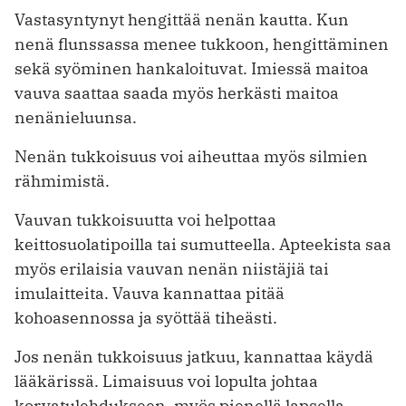
Vastasyntynyt hengittää nenän kautta. Kun
nenä flunssassa menee tukkoon, hengittäminen
sekä syöminen hankaloituvat. Imiessä maitoa
vauva saattaa saada myös herkästi maitoa
nenänieluunsa.
Nenän tukkoisuus voi aiheuttaa myös silmien
rähmimistä.
Vauvan tukkoisuutta voi helpottaa
keittosuolatipoilla tai sumutteella. Apteekista saa
myös erilaisia vauvan nenän niistäjiä tai
imulaitteita. Vauva kannattaa pitää
kohoasennossa ja syöttää tiheästi.
Jos nenän tukkoisuus jatkuu, kannattaa käydä
lääkärissä. Limaisuus voi lopulta johtaa
korvatulehdukseen, myös pienellä lapsella.