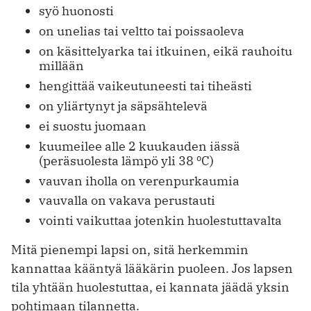
syö huonosti
on unelias tai veltto tai poissaoleva
on käsittelyarka tai itkuinen, eikä rauhoitu
millään
hengittää vaikeutuneesti tai tiheästi
on yliärtynyt ja säpsähtelevä
ei suostu juomaan
kuumeilee alle 2 kuukauden iässä
(peräsuolesta lämpö yli 38 ºC)
vauvan iholla on verenpurkaumia
vauvalla on vakava perustauti
vointi vaikuttaa jotenkin huolestuttavalta
Mitä pienempi lapsi on, sitä herkemmin
kannattaa kääntyä lääkärin puoleen. Jos lapsen
tila yhtään huolestuttaa, ei kannata jäädä yksin
pohtimaan tilannetta.