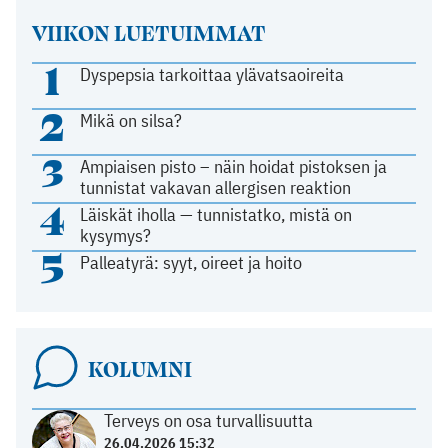
VIIKON LUETUIMMAT
1
Dyspepsia tarkoittaa ylävatsaoireita
2
Mikä on silsa?
3
Ampiaisen pisto – näin hoidat pistoksen ja
tunnistat vakavan allergisen reaktion
4
Läiskät iholla — tunnistatko, mistä on
kysymys?
5
Palleatyrä: syyt, oireet ja hoito
KOLUMNI
Terveys on osa turvallisuutta
26.04.2026 15:32