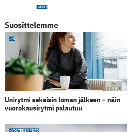
LAPSET
Suosittelemme
UNI
Unirytmi sekaisin loman jälkeen – näin
vuorokausirytmi palautuu
HYÖNTEISEN PISTO