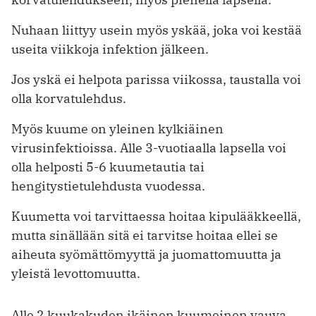
Nuhaan liittyy usein myös yskää, joka voi kestää
useita viikkoja infektion jälkeen.
Jos yskä ei helpota parissa viikossa, taustalla voi
olla korvatulehdus.
Myös kuume on yleinen kylkiäinen
virusinfektioissa. Alle 3-vuotiaalla lapsella voi
olla helposti 5-6 kuumetautia tai
hengitystietulehdusta vuodessa.
Kuumetta voi tarvittaessa hoitaa kipulääkkeellä,
mutta sinällään sitä ei tarvitse hoitaa ellei se
aiheuta syömättömyyttä ja juomattomuutta ja
yleistä levottomuutta.
Alle 2 kuukakuden ikäinen kuumeinen vauva