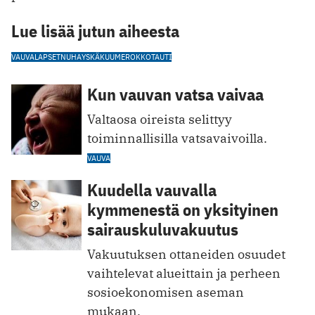
Lue lisää jutun aiheesta
VAUVA
LAPSET
NUHA
YSKÄ
KUUME
ROKKOTAUTI
Kun vauvan vatsa vaivaa
Valtaosa oireista selittyy
toiminnallisilla vatsavaivoilla.
VAUVA
Kuudella vauvalla
kymmenestä on yksityinen
sairauskuluvakuutus
Vakuutuksen ottaneiden osuudet
vaihtelevat alueittain ja perheen
sosioekonomisen aseman
mukaan.