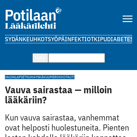
SYDÄN
KEUHKOT
SYÖPÄ
INFEKTIOT
KIPU
DIABETES
A
HAE
VAUVA
LAPSET
NUHA
YSKÄ
KUUME
ROKKOTAUTI
Vauva sairastaa — milloin
lääkäriin?
Kun vauva sairastaa, vanhemmat
ovat helposti huolestuneita. Pienten