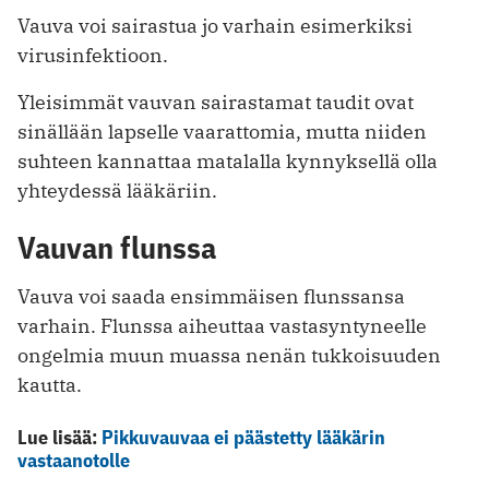
Vauva voi sairastua jo varhain esimerkiksi
virusinfektioon.
Yleisimmät vauvan sairastamat taudit ovat
sinällään lapselle vaarattomia, mutta niiden
suhteen kannattaa matalalla kynnyksellä olla
yhteydessä lääkäriin.
Vauvan flunssa
Vauva voi saada ensimmäisen flunssansa
varhain. Flunssa aiheuttaa vastasyntyneelle
ongelmia muun muassa nenän tukkoisuuden
kautta.
Lue lisää:
Pikkuvauvaa ei päästetty lääkärin
vastaanotolle