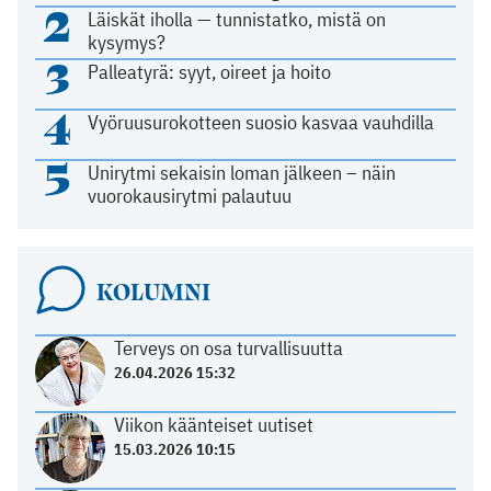
2
Läiskät iholla — tunnistatko, mistä on
kysymys?
3
Palleatyrä: syyt, oireet ja hoito
4
Vyöruusurokotteen suosio kasvaa vauhdilla
5
Unirytmi sekaisin loman jälkeen – näin
vuorokausirytmi palautuu
KOLUMNI
Terveys on osa turvallisuutta
26.04.2026 15:32
Viikon käänteiset uutiset
15.03.2026 10:15