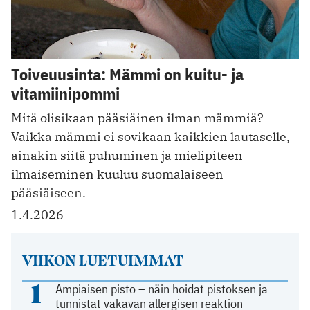
Toiveuusinta: Mämmi on kuitu- ja
vitamiinipommi
Mitä olisikaan pääsiäinen ilman mämmiä?
Vaikka mämmi ei sovikaan kaikkien lautaselle,
ainakin siitä puhuminen ja mielipiteen
ilmaiseminen kuuluu suomalaiseen
pääsiäiseen.
1.4.2026
VIIKON LUETUIMMAT
1
Ampiaisen pisto – näin hoidat pistoksen ja
tunnistat vakavan allergisen reaktion