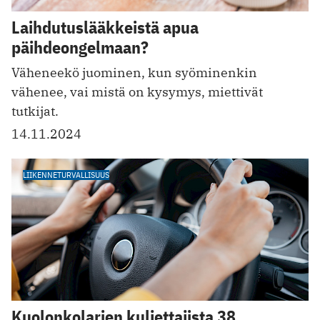
Laihdutuslääkkeistä apua
päihdeongelmaan?
Väheneekö juominen, kun syöminenkin
vähenee, vai mistä on kysymys, miettivät
tutkijat.
14.11.2024
LIIKENNETURVALLISUUS
Kuolonkolarien kuljettajista 38