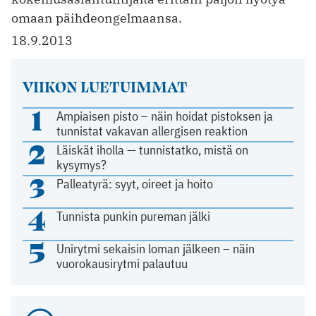
omaan päihdeongelmaansa.
18.9.2013
VIIKON LUETUIMMAT
1
Ampiaisen pisto – näin hoidat pistoksen ja
tunnistat vakavan allergisen reaktion
2
Läiskät iholla — tunnistatko, mistä on
kysymys?
3
Palleatyrä: syyt, oireet ja hoito
4
Tunnista punkin pureman jälki
5
Unirytmi sekaisin loman jälkeen – näin
vuorokausirytmi palautuu