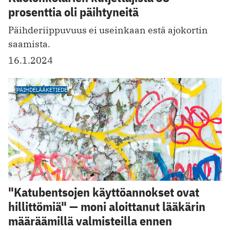
prosenttia oli päihtyneitä
Päihderiippuvuus ei useinkaan estä ajokortin
saamista.
16.1.2024
PÄIHDELÄÄKETIEDE
"Katubentsojen käyttöannokset ovat
hillittömiä" — moni aloittanut lääkärin
määräämillä valmisteilla ennen