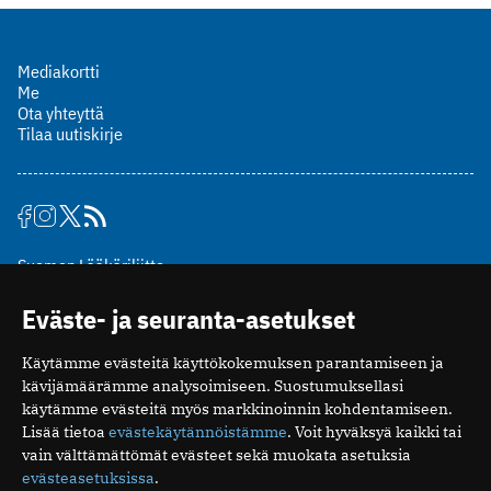
Mediakortti
Me
Ota yhteyttä
Tilaa uutiskirje
Suomen Lääkäriliitto
Mäkelänkatu 2, PL 49
Eväste- ja seuranta-asetukset
00510 Helsinki
puh. (09) 393 091
Käytämme evästeitä käyttökokemuksen parantamiseen ja
toimitus@potilaanlaakarilehti.fi
kävijämäärämme analysoimiseen. Suostumuksellasi
käytämme evästeitä myös markkinoinnin kohdentamiseen.
ISSN 2323-9476
Lisää tietoa
evästekäytännöistämme
. Voit hyväksyä kaikki tai
vain välttämättömät evästeet sekä muokata asetuksia
evästeasetuksissa
.