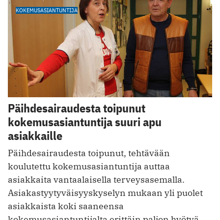
KOKEMUSASIANTUNTIJA
Päihdesairaudesta toipunut
kokemusasiantuntija suuri apu
asiakkaille
Päihdesairaudesta toipunut, tehtävään
koulutettu kokemusasiantuntija auttaa
asiakkaita vantaalaisella terveysasemalla.
Asiakastyytyväisyyskyselyn mukaan yli puolet
asiakkaista koki saaneensa
kokemusasiantuntijalta erittäin paljon hyötyä