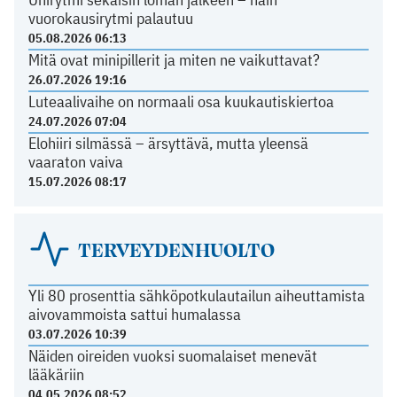
vuorokausirytmi palautuu
05.08.2026 06:13
Mitä ovat minipillerit ja miten ne vaikuttavat?
26.07.2026 19:16
Luteaalivaihe on normaali osa kuukautiskiertoa
24.07.2026 07:04
Elohiiri silmässä – ärsyttävä, mutta yleensä
vaaraton vaiva
15.07.2026 08:17
TERVEYDENHUOLTO
Yli 80 prosenttia sähköpotkulautailun aiheuttamista
aivovammoista sattui humalassa
03.07.2026 10:39
Näiden oireiden vuoksi suomalaiset menevät
lääkäriin
04.05.2026 08:52