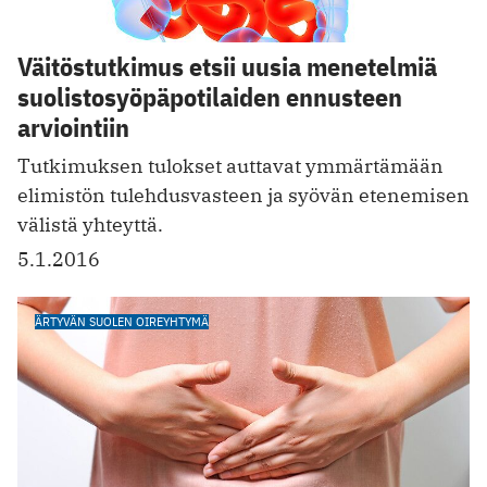
Väitöstutkimus etsii uusia menetelmiä
suolistosyöpäpotilaiden ennusteen
arviointiin
Tutkimuksen tulokset auttavat ymmärtämään
elimistön tulehdusvasteen ja syövän etenemisen
välistä yhteyttä.
5.1.2016
ÄRTYVÄN SUOLEN OIREYHTYMÄ