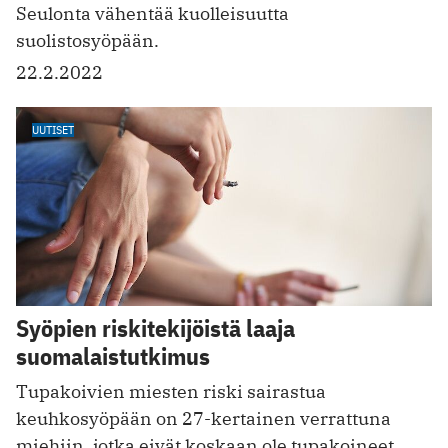
Seulonta vähentää kuolleisuutta
suolistosyöpään.
22.2.2022
UUTISET
Syöpien riskitekijöistä laaja
suomalaistutkimus
Tupakoivien miesten riski sairastua
keuhkosyöpään on 27-kertainen verrattuna
miehiin, jotka eivät koskaan ole tupakoineet.