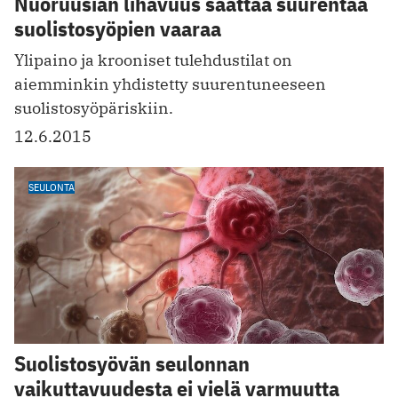
Nuoruusiän lihavuus saattaa suurentaa
suolistosyöpien vaaraa
Ylipaino ja krooniset tulehdustilat on
aiemminkin yhdistetty suurentuneeseen
suolistosyöpäriskiin.
12.6.2015
SEULONTA
Suolistosyövän seulonnan
vaikuttavuudesta ei vielä varmuutta