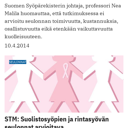
Suomen Syöpärekisterin johtaja, professori Nea
Malila huomauttaa, että tutkimuksessa ei
arvioitu seulonnan toimivuutta, kustannuksia,
osallistuvuutta eikä etenkään vaikuttavuutta
kuolleisuuteen.
10.4.2014
SEULONNAT
STM: Suolistosyöpien ja rintasyövän
seulonnat arvioitava