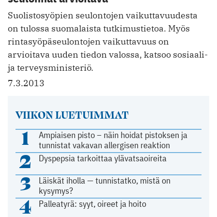
Suolistosyöpien seulontojen vaikuttavuudesta
on tulossa suomalaista tutkimustietoa. Myös
rintasyöpäseulontojen vaikuttavuus on
arvioitava uuden tiedon valossa, katsoo sosiaali-
ja terveysministeriö.
7.3.2013
VIIKON LUETUIMMAT
1
Ampiaisen pisto – näin hoidat pistoksen ja
tunnistat vakavan allergisen reaktion
2
Dyspepsia tarkoittaa ylävatsaoireita
3
Läiskät iholla — tunnistatko, mistä on
kysymys?
4
Palleatyrä: syyt, oireet ja hoito