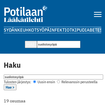
SYDÄN
KEUHKOT
SYÖPÄ
INFEKTIOT
KIPU
DIABETES
A
HAE
Haku
Tulosten järjestys:
Uusin ensin
Relevanssin perusteella
Hae >
19 osumaa