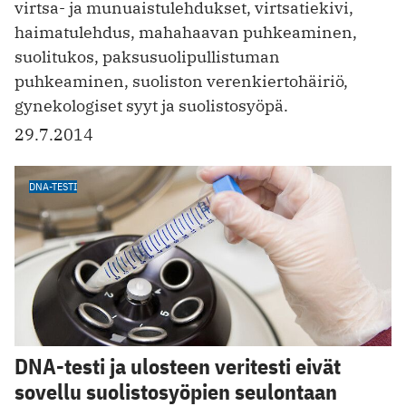
virtsa- ja munuaistulehdukset, virtsatiekivi,
haimatulehdus, mahahaavan puhkeaminen,
suolitukos, paksusuolipullistuman
puhkeaminen, suoliston verenkiertohäiriö,
gynekologiset syyt ja suolistosyöpä.
29.7.2014
DNA-TESTI
DNA-testi ja ulosteen veritesti eivät
sovellu suolistosyöpien seulontaan