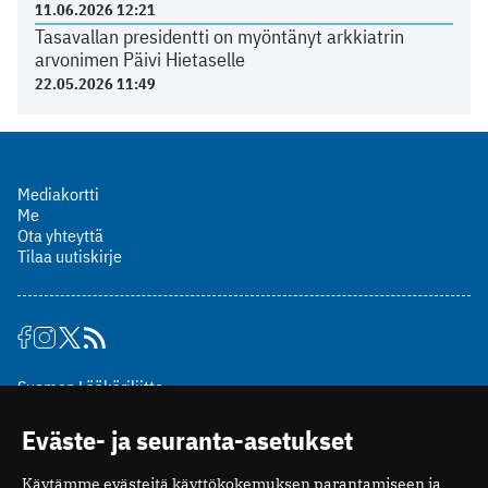
11.06.2026 12:21
Tasavallan presidentti on myöntänyt arkkiatrin
arvonimen Päivi Hietaselle
22.05.2026 11:49
Mediakortti
Me
Ota yhteyttä
Tilaa uutiskirje
Suomen Lääkäriliitto
Mäkelänkatu 2, PL 49
Eväste- ja seuranta-asetukset
00510 Helsinki
puh. (09) 393 091
Käytämme evästeitä käyttökokemuksen parantamiseen ja
toimitus@potilaanlaakarilehti.fi