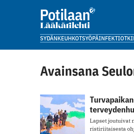
SYDÄN
KEUHKOT
SYÖPÄ
INFEKTIOT
KI
Avainsana Seulo
Turvapaikanh
terveydenhu
Lapset joutuiva
ristiriitaisesta o