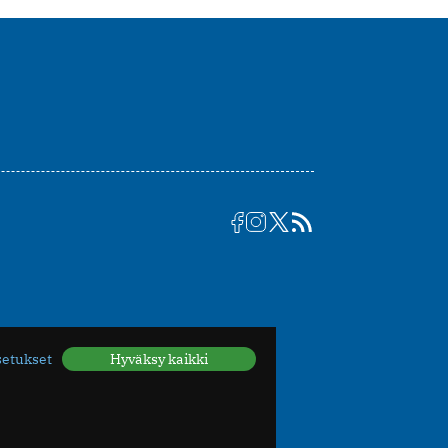
setukset
Hyväksy kaikki