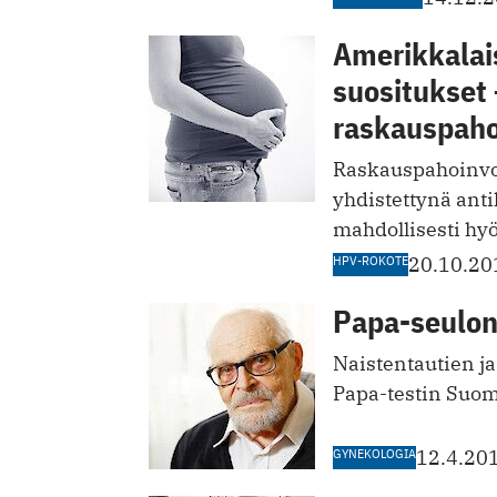
Amerikkalais
suositukset
raskauspaho
Raskauspahoinvoi
yhdistettynä anti
mahdollisesti hyö
HPV-ROKOTE
20.10.20
Papa-seulont
Naistentautien j
Papa-testin Suo
GYNEKOLOGIA
12.4.20