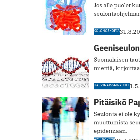
Jos alle puolet k
seulontaohjelman
KOLONOSKOPIA
31.8.2
Geeniseulon
Suomalaisen taut
miettiä, kirjoitt
HARVINAISSAIRAUDET
1.5
Pitäisikö P
Seulonta ei ole 
muuttumista seu
epidemiaan.
HPV-ROKOTE