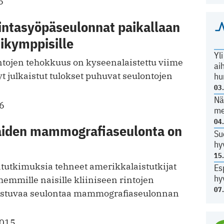
6
intasyöpäseulonnat paikallaan
sikymppisille
Yl
tojen tehokkuus on kyseenalaistettu viime
ai
t julkaistut tulokset puhuvat seulontojen
hu
03
Nä
6
me
04
iaiden mammografiaseulonta on
Su
hy
15
ätutkimuksia tehneet amerikkalaistutkijat
Es
hy
hemmille naisille kliiniseen rintojen
07
ustuvaa seulontaa mammografiaseulonnan
2015