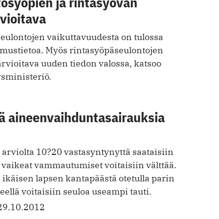
osyöpien ja rintasyövän
vioitava
seulontojen vaikuttavuudesta on tulossa
imustietoa. Myös rintasyöpäseulontojen
rvioitava uuden tiedon valossa, katsoo
ysministeriö.
 aineen­vaihdunta­sairauksia
arviolta 10?20 vastasyntynyttä saataisiin
a vaikeat ­vammautumiset voitaisiin välttää.
ikäisen lapsen kantapäästä otetulla parin
eellä voitaisiin seuloa useampi tauti.
29.10.2012