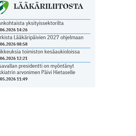
LÄÄKÄRILIITOSTA
ankohtaista yksityissektorilta
.06.2026 14:26
rkista Lääkäripäivien 2027 ohjelmaan
.06.2026 08:58
ikkeuksia toimiston kesäaukioloissa
.06.2026 12:21
savallan presidentti on myöntänyt
kkiatrin arvonimen Päivi Hietaselle
.05.2026 11:49