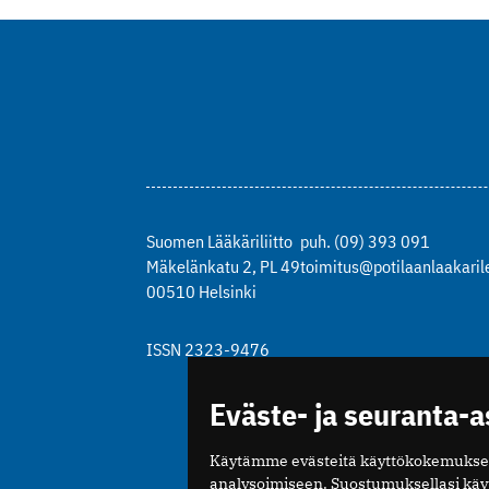
Suomen Lääkäriliitto
puh. (09) 393 091
Mäkelänkatu 2, PL 49
toimitus@potilaanlaakarile
00510 Helsinki
ISSN 2323-9476
Eväste- ja seuranta-
Käytämme evästeitä käyttökokemukse
analysoimiseen. Suostumuksellasi kä