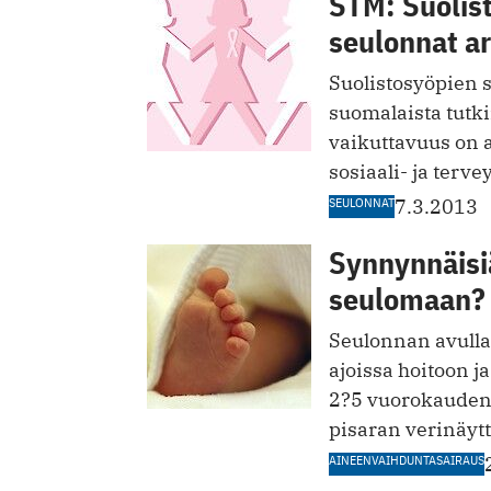
STM: Suolist
seulonnat ar
Suolistosyöpien 
suomalaista tutk
vaikuttavuus on a
sosiaali- ja terve
SEULONNAT
7.3.2013
Synnynnäisiä
seulomaan?
Seulonnan avulla 
ajoissa hoitoon j
2?5 vuorokauden 
pisaran verinäytt
AINEENVAIHDUNTASAIRAUS