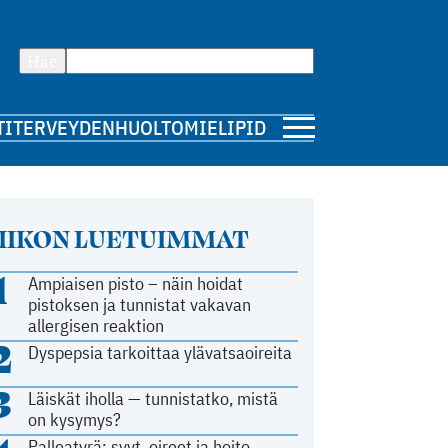
Hae
TI
TERVEYDENHUOLTO
MIELIPIDE
IIKON LUETUIMMAT
1
Ampiaisen pisto – näin hoidat
pistoksen ja tunnistat vakavan
allergisen reaktion
2
Dyspepsia tarkoittaa ylävatsaoireita
3
Läiskät iholla — tunnistatko, mistä
on kysymys?
Palleatyrä: syyt, oireet ja hoito