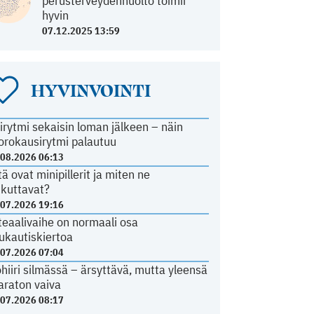
perusterveydenhuolto toimii
hyvin
07.12.2025 13:59
HYVINVOINTI
irytmi sekaisin loman jälkeen – näin
orokausirytmi palautuu
.08.2026 06:13
tä ovat minipillerit ja miten ne
ikuttavat?
.07.2026 19:16
teaalivaihe on normaali osa
ukautiskiertoa
.07.2026 07:04
ohiiri silmässä – ärsyttävä, mutta yleensä
araton vaiva
.07.2026 08:17