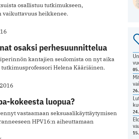
utsuista osallistuu tutkimukseen,
 vaikuttavuus heikkenee.
016
nat osaksi perhesuunnittelua
Un
iperinnön kantajien seulomista on nyt aika
vu
aa tutkimusprofessori Helena Kääriäinen.
05
Mi
va
.2016
26
Lu
apa-kokeesta luopua?
ku
24
kyennyt vastaamaan seksuaalikäyttäytymisen
El
ranneeseen HPV16:n aiheuttamaan
va
15