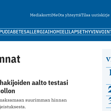
Mediakortti
Me
Ota yhteyttä
Tilaa uutiskirje
PU
DIABETES
ALLERGIA
IHO
MIELI
LAPSET
HYVINVOIN
nnat
V
akijoiden aalto testasi
ollon
t maksamaan suurimman hinnan
hjeistuksesta.