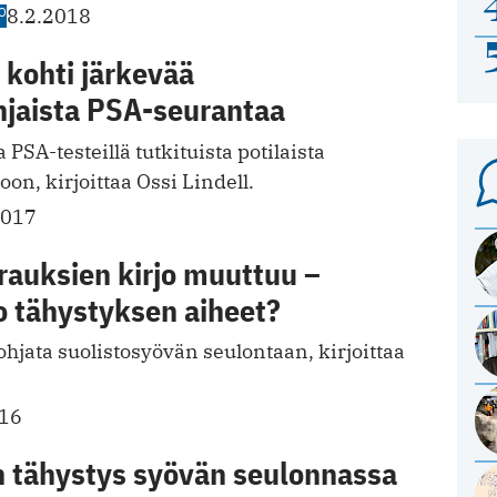
O
8.2.2018
 kohti järkevää
hjaista PSA-seurantaa
 PSA-testeillä tutkituista potilaista
on, kirjoittaa Ossi Lindell.
2017
rauksien kirjo muuttuu –
 tähystyksen aiheet?
ohjata suolistosyövän seulontaan, kirjoittaa
016
 tähystys syövän seulonnassa