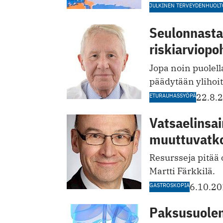
JULKINEN TERVEYDENHUOLT
Seulonnasta
riskiarviopo
Jopa noin puolella
päädytään ylihoito
ETURAUHASSYÖPÄ
22.8.
Vatsaelinsai
muuttuvatko
Resursseja pitää 
Martti Färkkilä.
GASTROSKOPIA
6.10.2
Paksusuolen