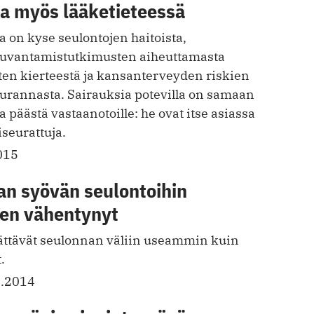
kaa myös lääketieteessä
a on kyse seulontojen haitoista,
uvantamistutkimusten aiheut­tamasta
ten kierteestä ja kansanterveyden riskien
eurannasta. Sairauksia potevilla on samaan
 päästä vastaanotoille: he ovat itse asiassa
liseurattuja.
015
n syövän seulontoihin
nen vähentynyt
 jättävät seulonnan väliin useammin kuin
.
4.2014