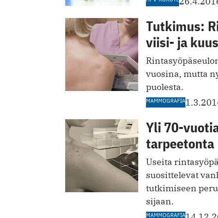
26.4.201
Tutkimus: R
viisi- ja kuu
Rintasyöpäseulon
vuosina, mutta ny
puolesta.
MAMMOGRAFIA
1.3.201
Yli 70-vuot
tarpeetonta
Useita rintasyöp
suosittelevat van
tutkimiseen per
sijaan.
MAMMOGRAFIA
14.12.