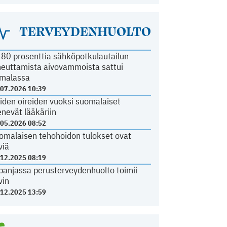
TERVEYDENHUOLTO
i 80 prosenttia sähköpotkulautailun
heuttamista aivovammoista sattui
malassa
.07.2026 10:39
iden oireiden vuoksi suomalaiset
nevät lääkäriin
.05.2026 08:52
omalaisen tehohoidon tulokset ovat
viä
.12.2025 08:19
panjassa perusterveydenhuolto toimii
vin
.12.2025 13:59