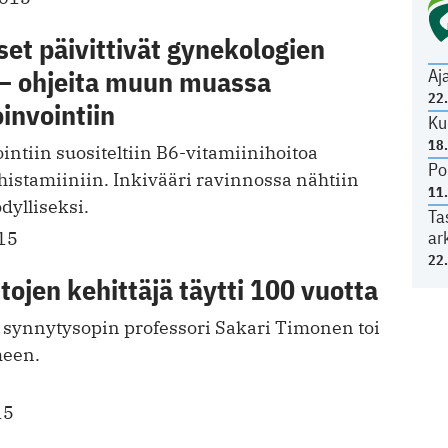
et päivittivät gynekologien
 – ohjeita muun muassa
Aj
22
invointiin
Ku
18
ntiin suositeltiin B6-vitamiinihoitoa
Po
histamiiniin. Inkivääri ravinnossa nähtiin
11
dylliseksi.
Ta
ar
15
22
ojen kehittäjä täytti 100 vuotta
a synnytysopin professori Sakari Timonen toi
meen.
15