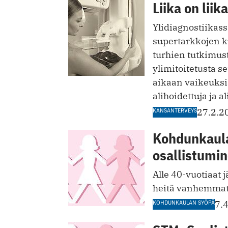
Liika on lii
Ylidiagnostiikass
supertarkkojen k
turhien tutkimus
ylimitoitetusta s
aikaan vaikeuksia
alihoidettuja ja a
KANSANTERVEYS
27.2.2
Kohdunkaula
osallistumi
Alle 40-vuotiaat
heitä vanhemmat
KOHDUNKAULAN SYÖPÄ
7.