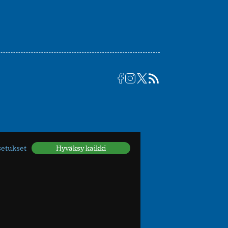
setukset
Hyväksy kaikki