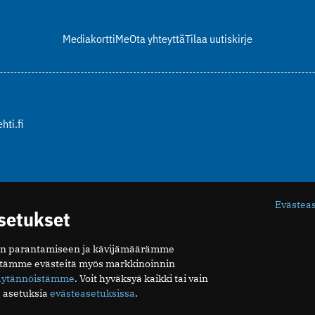
Mediakortti
Me
Ota yhteyttä
Tilaa uutiskirje
hti.fi
Evästea
asetukset
n parantamiseen ja kävijämäärämme
ytämme evästeitä myös markkinoinnin
äytännöistämme
. Voit hyväksyä kaikki tai vain
 asetuksia
evästeasetuksissa
.