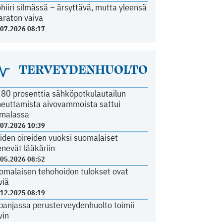
ohiiri silmässä – ärsyttävä, mutta yleensä
araton vaiva
.07.2026 08:17
TERVEYDENHUOLTO
i 80 prosenttia sähköpotkulautailun
heuttamista aivovammoista sattui
malassa
.07.2026 10:39
iden oireiden vuoksi suomalaiset
nevät lääkäriin
.05.2026 08:52
omalaisen tehohoidon tulokset ovat
viä
.12.2025 08:19
panjassa perusterveydenhuolto toimii
vin