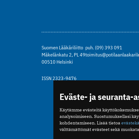
Suomen Lääkäriliitto
puh. (09) 393 091
Mäkelänkatu 2, PL 49
toimitus@potilaanlaakarile
00510 Helsinki
ISSN 2323-9476
Eväste- ja seuranta-
Käytämme evästeitä käyttökokemukse
analysoimiseen. Suostumuksellasi kä
kohdentamiseen. Lisää tietoa
evästek
välttämättömät evästeet sekä muokata