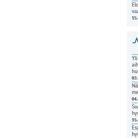
El
va
15
Yl
ai
hu
03
Nä
me
04
Su
hy
15
Es
hy