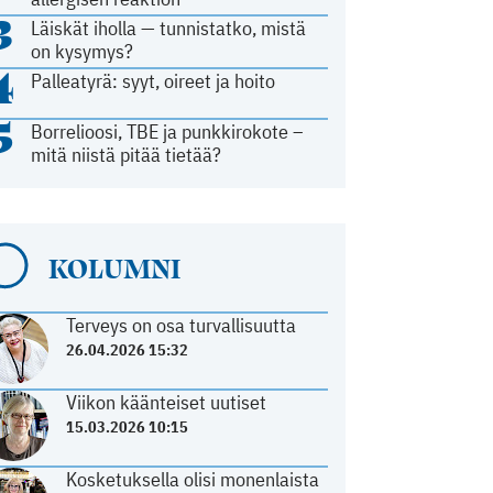
3
Läiskät iholla — tunnistatko, mistä
on kysymys?
4
Palleatyrä: syyt, oireet ja hoito
5
Borrelioosi, TBE ja punkkirokote –
mitä niistä pitää tietää?
KOLUMNI
Terveys on osa turvallisuutta
26.04.2026 15:32
Viikon käänteiset uutiset
15.03.2026 10:15
Kosketuksella olisi monenlaista