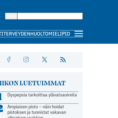
Hae
TI
TERVEYDENHUOLTO
MIELIPIDE
IIKON LUETUIMMAT
1
Dyspepsia tarkoittaa ylävatsaoireita
2
Ampiaisen pisto – näin hoidat
pistoksen ja tunnistat vakavan
allergisen reaktion