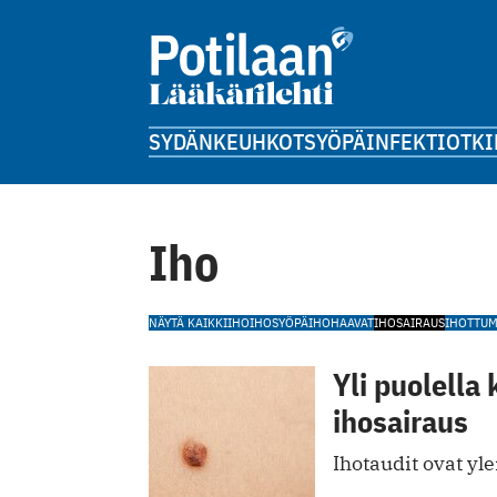
SYDÄN
KEUHKOT
SYÖPÄ
INFEKTIOT
KI
Iho
NÄYTÄ KAIKKI
IHO
IHOSYÖPÄ
IHOHAAVAT
IHOSAIRAUS
IHOTTU
Yli puolella 
ihosairaus
Ihotaudit ovat yl