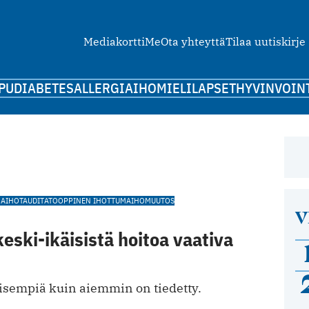
Mediakortti
Me
Ota yhteyttä
Tilaa uutiskirje
PU
DIABETES
ALLERGIA
IHO
MIELI
LAPSET
HYVINVOIN
MA
IHOTAUDIT
ATOOPPINEN IHOTTUMA
IHOMUUTOS
V
keski-ikäisistä hoitoa vaativa
eisempiä kuin aiemmin on tiedetty.