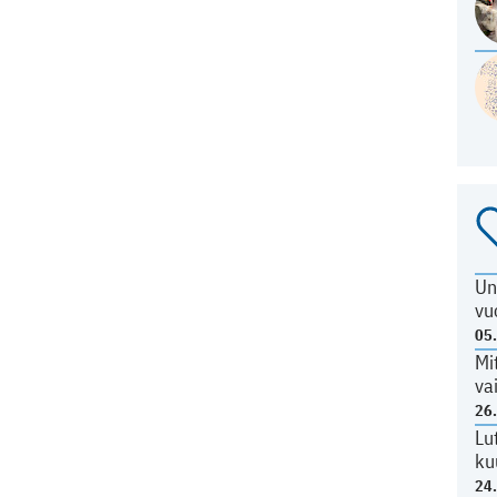
Un
vu
05
Mi
va
26
Lu
ku
24