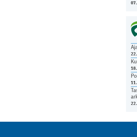
07
Aj
22
Ku
18
Po
11
Ta
ar
22