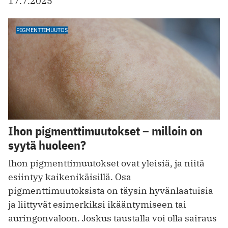
17.7.2025
PIGMENTTIMUUTOS
Ihon pigmenttimuutokset – milloin on
syytä huoleen?
Ihon pigmenttimuutokset ovat yleisiä, ja niitä
esiintyy kaikenikäisillä. Osa
pigmenttimuutoksista on täysin hyvänlaatuisia
ja liittyvät esimerkiksi ikääntymiseen tai
auringonvaloon. Joskus taustalla voi olla sairaus