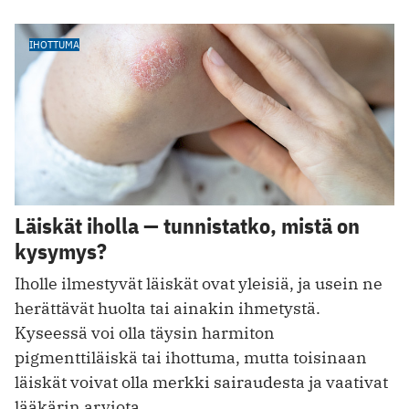
IHOTTUMA
Läiskät iholla — tunnistatko, mistä on
kysymys?
Iholle ilmestyvät läiskät ovat yleisiä, ja usein ne
herättävät huolta tai ainakin ihmetystä.
Kyseessä voi olla täysin harmiton
pigmenttiläiskä tai ihottuma, mutta toisinaan
läiskät voivat olla merkki sairaudesta ja vaativat
lääkärin arviota.