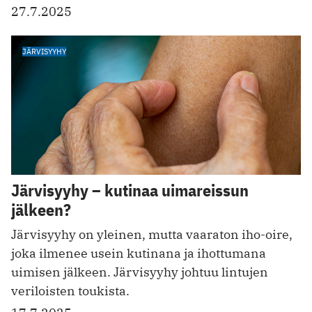
27.7.2025
JÄRVISYYHY
Järvisyyhy – kutinaa uimareissun
jälkeen?
Järvisyyhy on yleinen, mutta vaaraton iho-oire,
joka ilmenee usein kutinana ja ihottumana
uimisen jälkeen. Järvisyyhy johtuu lintujen
veriloisten toukista.