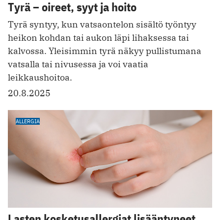
Tyrä – oireet, syyt ja hoito
Tyrä syntyy, kun vatsaontelon sisältö työntyy
heikon kohdan tai aukon läpi lihaksessa tai
kalvossa. Yleisimmin tyrä näkyy pullistumana
vatsalla tai nivusessa ja voi vaatia
leikkaushoitoa.
20.8.2025
ALLERGIA
Lasten kosketusallergiat lisääntyneet