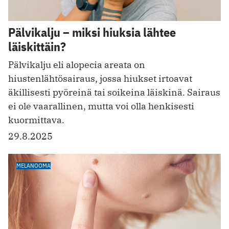
Pälvikalju – miksi hiuksia lähtee
läiskittäin?
Pälvikalju eli alopecia areata on
hiustenlähtösairaus, jossa hiukset irtoavat
äkillisesti pyöreinä tai soikeina läiskinä. Sairaus
ei ole vaarallinen, mutta voi olla henkisesti
kuormittava.
29.8.2025
MELANOOMA