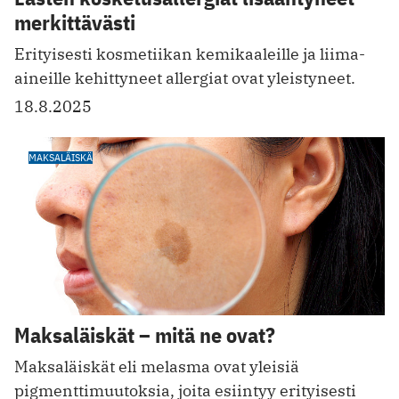
merkittävästi
Erityisesti kosmetiikan kemikaaleille ja liima-
aineille kehittyneet allergiat ovat yleistyneet.
18.8.2025
MAKSALÄISKÄ
Maksaläiskät – mitä ne ovat?
Maksaläiskät eli melasma ovat yleisiä
pigmenttimuutoksia, joita esiintyy erityisesti