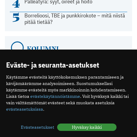
4
Palleatyrä: syyt, oireet ja hoito
5
Borrelioosi, TBE ja punkkirokote – mitä niistä
pitää tietää?
KOLUMNI
Eväste- ja seuranta-asetukset
Terveys on osa turvallisuutta
26.04.2026 15:32
Käytämme evästeitä käyttökokemuksen parantamiseen ja
kävijämäärämme analysoimiseen. Suostumuksellasi
Viikon käänteiset uutiset
käytämme evästeitä myös markkinoinnin kohdentamiseen.
15.03.2026 10:15
Lisää tietoa
evästekäytännöistämme
. Voit hyväksyä kaikki tai
vain välttämättömät evästeet sekä muokata asetuksia
Kosketuksella olisi monenlaista käyttöä
evästeasetuksissa
.
parantamisessa
11.12.2025 09:58
Evästeasetukset
Hyväksy kaikki
Espanjassa perusterveydenhuolto toimii
hyvin