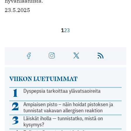
hyvänlaatuisia.
23.5.2025
1
2
3
VIIKON LUETUIMMAT
1
Dyspepsia tarkoittaa ylävatsaoireita
2
Ampiaisen pisto – näin hoidat pistoksen ja
tunnistat vakavan allergisen reaktion
3
Läiskät iholla — tunnistatko, mistä on
kysymys?