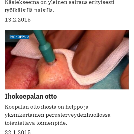
Käsiekseema on yleinen sairaus erityisesti
työikäisillä naisilla.
13.2.2015
IHOKOEPALA
Ihokoepalan otto
Koepalan otto ihosta on helppo ja
yksinkertainen perusterveydenhuollossa
toteutettava toimenpide.
22.1.2015