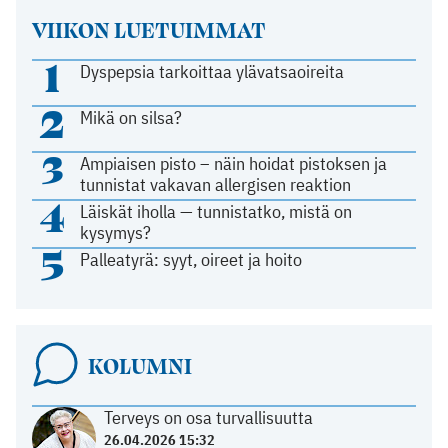
VIIKON LUETUIMMAT
1
Dyspepsia tarkoittaa ylävatsaoireita
2
Mikä on silsa?
3
Ampiaisen pisto – näin hoidat pistoksen ja
tunnistat vakavan allergisen reaktion
4
Läiskät iholla — tunnistatko, mistä on
kysymys?
5
Palleatyrä: syyt, oireet ja hoito
KOLUMNI
Terveys on osa turvallisuutta
26.04.2026 15:32