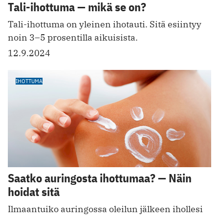
Tali-ihottuma — mikä se on?
Tali-ihottuma on yleinen ihotauti. Sitä esiintyy
noin 3–5 prosentilla aikuisista.
12.9.2024
IHOTTUMA
Saatko auringosta ihottumaa? — Näin
hoidat sitä
Ilmaantuiko auringossa oleilun jälkeen ihollesi