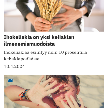
Ihokeliakia on yksi keliakian
ilmenemismuodoista
Ihokeliakiaa esiintyy noin 10 prosentilla
keliakiapotilaista.
10.4.2024
IHO