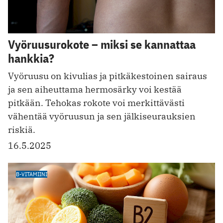
Vyöruusurokote – miksi se kannattaa
hankkia?
Vyöruusu on kivulias ja pitkäkestoinen sairaus
ja sen aiheuttama hermosärky voi kestää
pitkään. Tehokas rokote voi merkittävästi
vähentää vyöruusun ja sen jälkiseurauksien
riskiä.
16.5.2025
B-VITAMIINI