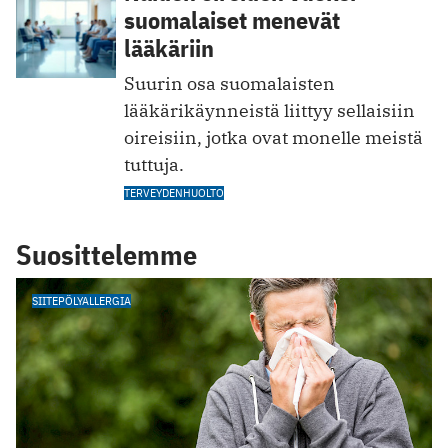
suomalaiset menevät
lääkäriin
Suurin osa suomalaisten
lääkärikäynneistä liittyy sellaisiin
oireisiin, jotka ovat monelle meistä
tuttuja.
TERVEYDENHUOLTO
Suosittelemme
SIITEPÖLYALLERGIA