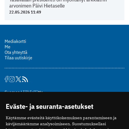
arvonimen Päivi Hietaselle
22.05.2026 11:49
Mediakortti
Me
Ota yhteyttä
Tilaa uutiskirje
Suomen Lääkäriliitto
Mäkelänkatu 2, PL 49
Eväste- ja seuranta-asetukset
00510 Helsinki
puh. (09) 393 091
Käytämme evästeitä käyttökokemuksen parantamiseen ja
toimitus@potilaanlaakarilehti.fi
kävijämäärämme analysoimiseen. Suostumuksellasi