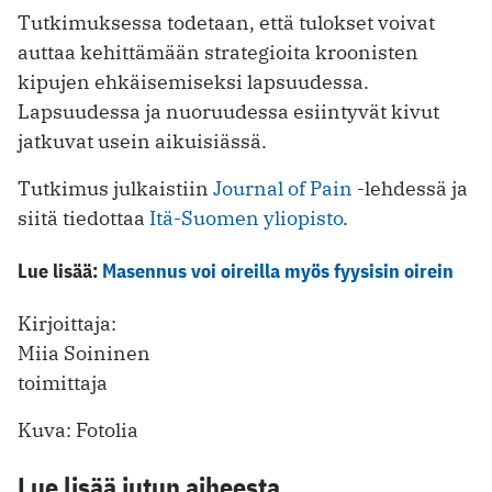
Tutkimuksessa todetaan, että tulokset voivat
auttaa kehittämään strategioita kroonisten
kipujen ehkäisemiseksi lapsuudessa.
Lapsuudessa ja nuoruudessa esiintyvät kivut
jatkuvat usein aikuisiässä.
Tutkimus julkaistiin
Journal of Pain
-lehdessä ja
siitä tiedottaa
Itä-Suomen yliopisto
.
Lue lisää:
Masennus voi oireilla myös fyysisin oirein
Kirjoittaja:
Miia Soininen
toimittaja
Kuva: Fotolia
Lue lisää jutun aiheesta