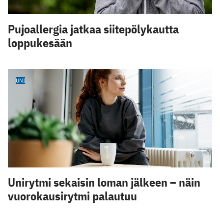
Pujoallergia jatkaa siitepölykautta
loppukesään
UNI
Unirytmi sekaisin loman jälkeen – näin
vuorokausirytmi palautuu