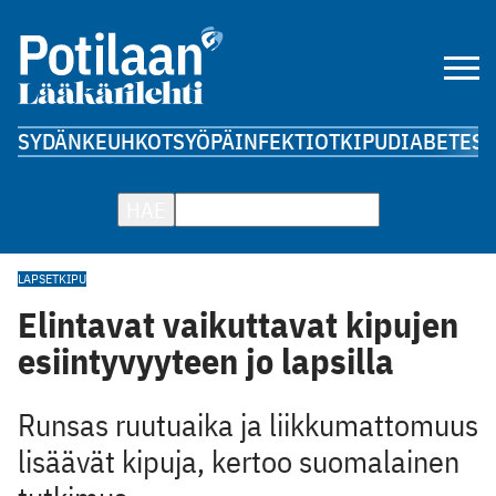
SYDÄN
KEUHKOT
SYÖPÄ
INFEKTIOT
KIPU
DIABETES
A
HAE
LAPSET
KIPU
Elintavat vaikuttavat kipujen
esiintyvyyteen jo lapsilla
Runsas ruutuaika ja liikkumattomuus
lisäävät kipuja, kertoo suomalainen