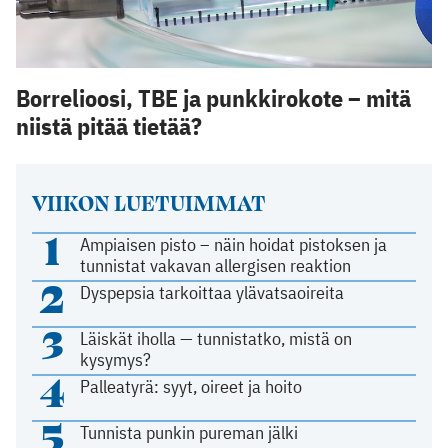
Borrelioosi, TBE ja punkkirokote – mitä
niistä pitää tietää?
VIIKON LUETUIMMAT
1
Ampiaisen pisto – näin hoidat pistoksen ja
tunnistat vakavan allergisen reaktion
2
Dyspepsia tarkoittaa ylävatsaoireita
3
Läiskät iholla — tunnistatko, mistä on
kysymys?
4
Palleatyrä: syyt, oireet ja hoito
5
Tunnista punkin pureman jälki