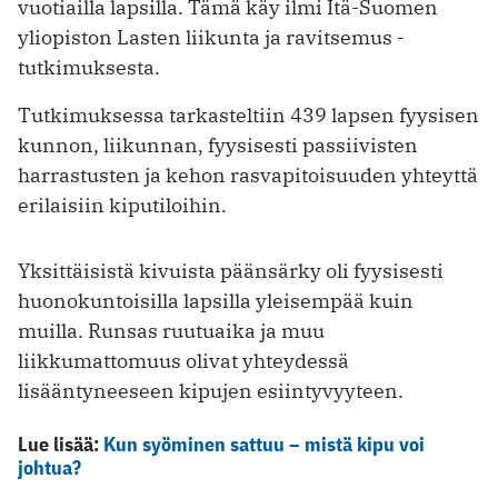
vuotiailla lapsilla. Tämä käy ilmi Itä-Suomen
yliopiston Lasten liikunta ja ravitsemus -
tutkimuksesta.
Tutkimuksessa tarkasteltiin 439 lapsen fyysisen
kunnon, liikunnan, fyysisesti passiivisten
harrastusten ja kehon rasvapitoisuuden yhteyttä
erilaisiin kiputiloihin.
Yksittäisistä kivuista päänsärky oli fyysisesti
huonokuntoisilla lapsilla yleisempää kuin
muilla. Runsas ruutuaika ja muu
liikkumattomuus olivat yhteydessä
lisääntyneeseen kipujen esiintyvyyteen.
Lue lisää:
Kun syöminen sattuu – mistä kipu voi
johtua?