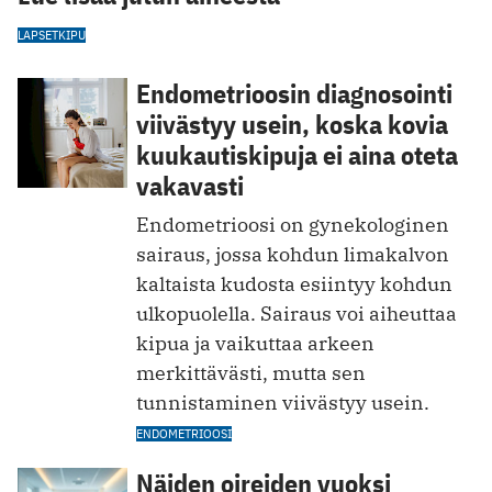
LAPSET
KIPU
Endometrioosin diagnosointi
viivästyy usein, koska kovia
kuukautiskipuja ei aina oteta
vakavasti
Endometrioosi on gynekologinen
sairaus, jossa kohdun limakalvon
kaltaista kudosta esiintyy kohdun
ulkopuolella. Sairaus voi aiheuttaa
kipua ja vaikuttaa arkeen
merkittävästi, mutta sen
tunnistaminen viivästyy usein.
ENDOMETRIOOSI
Näiden oireiden vuoksi