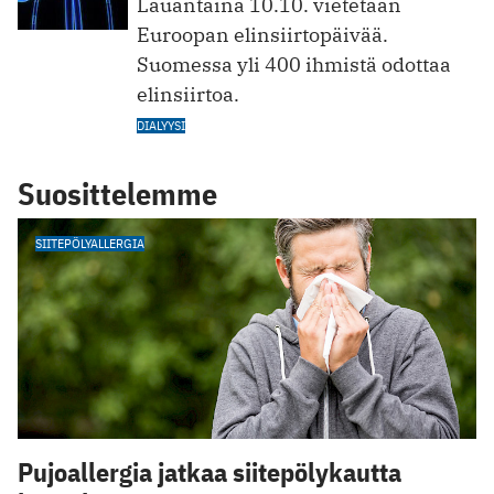
Lauantaina 10.10. vietetään
Euroopan elinsiirtopäivää.
Suomessa yli 400 ihmistä odottaa
elinsiirtoa.
DIALYYSI
Suosittelemme
SIITEPÖLYALLERGIA
Pujoallergia jatkaa siitepölykautta