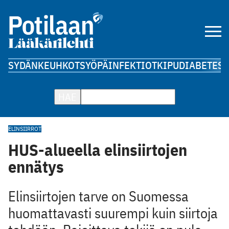
SYDÄN
KEUHKOT
SYÖPÄ
INFEKTIOT
KIPU
DIABETES
A
HAE
ELINSIIRROT
HUS-alueella elinsiirtojen
ennätys
Elinsiirtojen tarve on Suomessa
huomattavasti suurempi kuin siirtoja