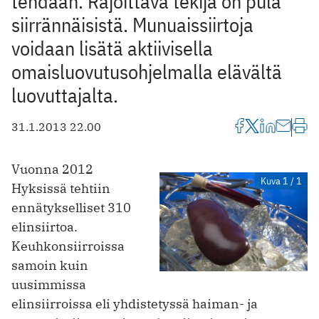
tehdään. Rajoittava tekijä on pula
siirrännäisistä. Munuaissiirtoja
voidaan lisätä aktiivisella
omaisluovutusohjelmalla elävältä
luovuttajalta.
31.1.2013 22.00
Vuonna 2012
Kuva 1 / 1
Hyksissä tehtiin
ennätykselliset 310
elinsiirtoa.
Keuhkonsiirroissa
samoin kuin
uusimmissa
elinsiirroissa eli yhdistetyssä haiman- ja