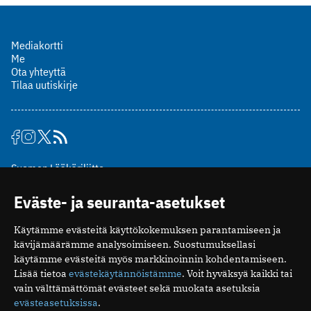
Mediakortti
Me
Ota yhteyttä
Tilaa uutiskirje
Suomen Lääkäriliitto
Mäkelänkatu 2, PL 49
Eväste- ja seuranta-asetukset
00510 Helsinki
puh. (09) 393 091
Käytämme evästeitä käyttökokemuksen parantamiseen ja
toimitus@potilaanlaakarilehti.fi
kävijämäärämme analysoimiseen. Suostumuksellasi
käytämme evästeitä myös markkinoinnin kohdentamiseen.
ISSN 2323-9476
Lisää tietoa
evästekäytännöistämme
. Voit hyväksyä kaikki tai
vain välttämättömät evästeet sekä muokata asetuksia
evästeasetuksissa
.