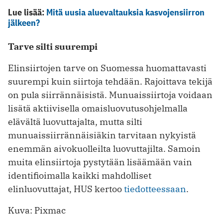
Lue lisää:
Mitä uusia aluevaltauksia kasvojensiirron
jälkeen?
Tarve silti suurempi
Elinsiirtojen tarve on Suomessa huomattavasti
suurempi kuin siirtoja tehdään. Rajoittava tekijä
on pula siirrännäisistä. Munuaissiirtoja voidaan
lisätä aktiivisella omaisluovutusohjelmalla
elävältä luovuttajalta, mutta silti
munuaissiirrännäisiäkin tarvitaan nykyistä
enemmän aivokuolleilta luovuttajilta. Samoin
muita elinsiirtoja pystytään lisäämään vain
identifioimalla kaikki mahdolliset
elinluovuttajat, HUS kertoo
tiedotteessaan
.
Kuva: Pixmac