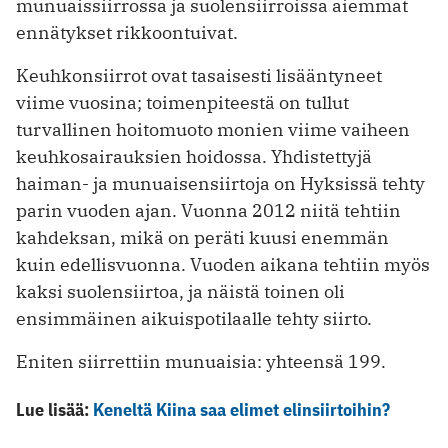
munuaissiirrossa ja suolensiirroissa aiemmat
ennätykset rikkoontuivat.
Keuhkonsiirrot ovat tasaisesti lisääntyneet
viime vuosina; toimenpiteestä on tullut
turvallinen hoitomuoto monien viime vaiheen
keuhkosairauksien hoidossa. Yhdistettyjä
haiman- ja munuaisensiirtoja on Hyksissä tehty
parin vuoden ajan. Vuonna 2012 niitä tehtiin
kahdeksan, mikä on peräti kuusi enemmän
kuin edellisvuonna. Vuoden aikana tehtiin myös
kaksi suolensiirtoa, ja näistä toinen oli
ensimmäinen aikuispotilaalle tehty siirto.
Eniten siirrettiin munuaisia: yhteensä 199.
Lue lisää:
Keneltä Kiina saa elimet elinsiirtoihin?