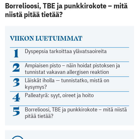
Borrelioosi, TBE ja punkkirokote – mitä
niistä pitää tietää?
VIIKON LUETUIMMAT
1
Dyspepsia tarkoittaa ylävatsaoireita
2
Ampiaisen pisto – näin hoidat pistoksen ja
tunnistat vakavan allergisen reaktion
3
Läiskät iholla — tunnistatko, mistä on
kysymys?
4
Palleatyrä: syyt, oireet ja hoito
5
Borrelioosi, TBE ja punkkirokote – mitä niistä
pitää tietää?