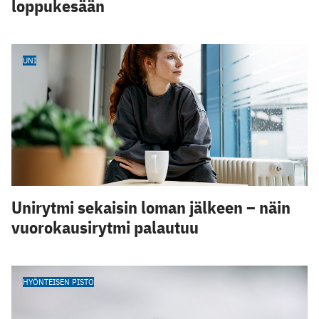
loppukesään
UNI
Unirytmi sekaisin loman jälkeen – näin
vuorokausirytmi palautuu
HYÖNTEISEN PISTO