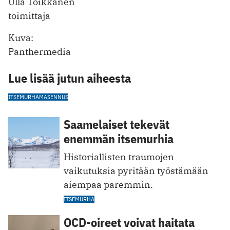
Ulla Toikkanen
toimittaja
Kuva:
Panthermedia
Lue lisää jutun aiheesta
ITSEMURHA
MASENNUS
Saamelaiset tekevät
enemmän itsemurhia
Historiallisten traumojen
vaikutuksia pyritään työstämään
aiempaa paremmin.
ITSEMURHA
OCD-oireet voivat haitata