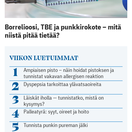
Borrelioosi, TBE ja punkkirokote – mitä
niistä pitää tietää?
VIIKON LUETUIMMAT
1
Ampiaisen pisto – näin hoidat pistoksen ja
tunnistat vakavan allergisen reaktion
2
Dyspepsia tarkoittaa ylävatsaoireita
3
Läiskät iholla — tunnistatko, mistä on
kysymys?
4
Palleatyrä: syyt, oireet ja hoito
5
Tunnista punkin pureman jälki