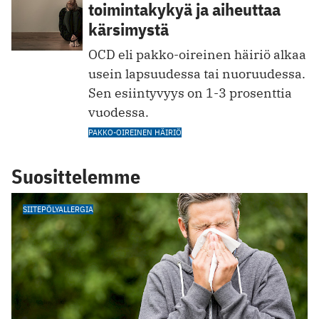
toimintakykyä ja aiheuttaa
kärsimystä
OCD eli pakko-oireinen häiriö alkaa
usein lapsuudessa tai nuoruudessa.
Sen esiintyvyys on 1-3 prosenttia
vuodessa.
PAKKO-OIREINEN HÄIRIÖ
Suosittelemme
SIITEPÖLYALLERGIA