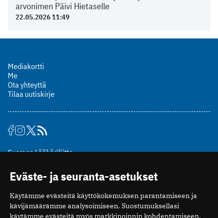
arvonimen Päivi Hietaselle
22.05.2026 11:49
Mediakortti
Me
Ota yhteyttä
Tilaa uutiskirje
Suomen Lääkäriliitto
Mäkelänkatu 2, PL 49
Eväste- ja seuranta-asetukset
00510 Helsinki
puh. (09) 393 091
Käytämme evästeitä käyttökokemuksen parantamiseen ja
toimitus@potilaanlaakarilehti.fi
kävijämäärämme analysoimiseen. Suostumuksellasi
käytämme evästeitä myös markkinoinnin kohdentamiseen.
ISSN 2323-9476