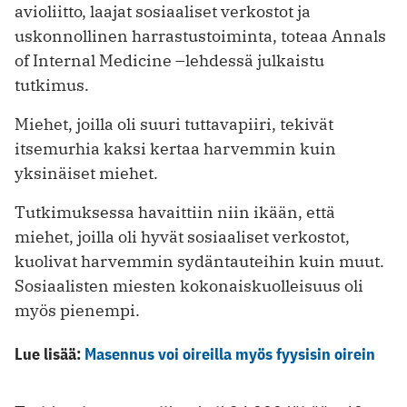
avioliitto, laajat sosiaaliset verkostot ja
uskonnollinen harrastustoiminta, toteaa Annals
of Internal Medicine –lehdessä julkaistu
tutkimus.
Miehet, joilla oli suuri tuttavapiiri, tekivät
itsemurhia kaksi kertaa harvemmin kuin
yksinäiset miehet.
Tutkimuksessa havaittiin niin ikään, että
miehet, joilla oli hyvät sosiaaliset verkostot,
kuolivat harvemmin sydäntauteihin kuin muut.
Sosiaalisten miesten kokonaiskuolleisuus oli
myös pienempi.
Lue lisää:
Masennus voi oireilla myös fyysisin oirein