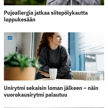
Pujoallergia jatkaa siitepölykautta
loppukesään
UNI
Unirytmi sekaisin loman jälkeen – näin
vuorokausirytmi palautuu