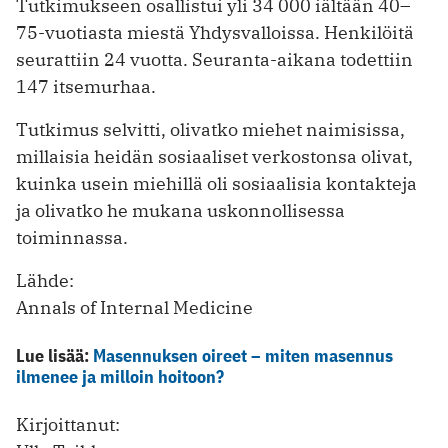
Tutkimukseen osallistui yli 34 000 iältään 40–
75-vuotiasta miestä Yhdysvalloissa. Henkilöitä
seurattiin 24 vuotta. Seuranta-aikana todettiin
147 itsemurhaa.
Tutkimus selvitti, olivatko miehet naimisissa,
millaisia heidän sosiaaliset verkostonsa olivat,
kuinka usein miehillä oli sosiaalisia kontakteja
ja olivatko he mukana uskonnollisessa
toiminnassa.
Lähde:
Annals of Internal Medicine
Lue lisää:
Masennuksen oireet – miten masennus
ilmenee ja milloin hoitoon?
Kirjoittanut: