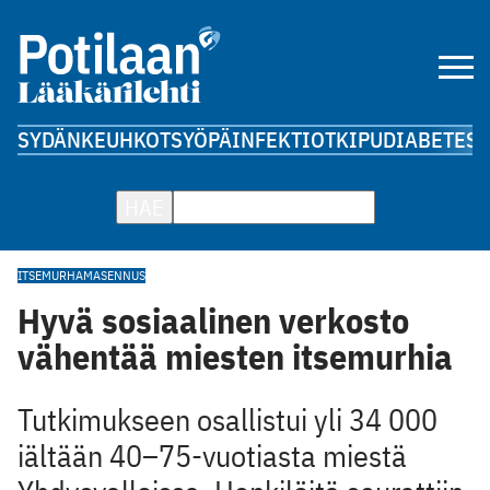
SYDÄN
KEUHKOT
SYÖPÄ
INFEKTIOT
KIPU
DIABETES
A
HAE
ITSEMURHA
MASENNUS
Hyvä sosiaalinen verkosto
vähentää miesten itsemurhia
Tutkimukseen osallistui yli 34 000
iältään 40–75-vuotiasta miestä