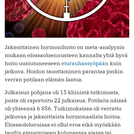
Jaksoittainen hormonihoito on meta-analyysin
mukaan elossaoloennusteen kannalta yhtä hyvä
hoito uusiutuneeseen
eturauhassyöpään
kuin
jatkuva. Hoidon tauottaminen parantaa jonkin
verran potilaan elämän laatua.
Julkaisun pohjana oli 15 kliinistä tutkimusta,
joista oli raportoitu 22 julkaisua. Potilaita näissä
oli yhteensä 6 856. Tutkimuksissa oli verrattu
jatkuvaa ja jaksoittaista hormonaalista hoitoa.
Elossaololuvuissa ei ollut eroa eikä myöskään
taudin etenemiseen kuluneessa ajassa tai