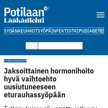
SYDÄN
KEUHKOT
SYÖPÄ
INFEKTIOT
KIPU
DIABETES
A
HAE
ETURAUHASSYÖPÄ
Jaksoittainen hormonihoito
hyvä vaihtoehto
uusiutuneeseen
eturauhassyöpään