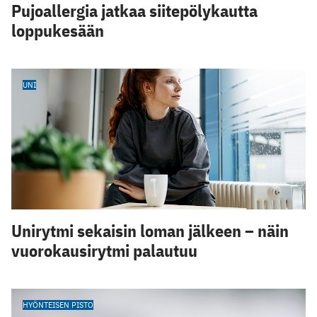
Pujoallergia jatkaa siitepölykautta
loppukesään
UNI
Unirytmi sekaisin loman jälkeen – näin
vuorokausirytmi palautuu
HYÖNTEISEN PISTO