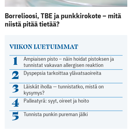
Borrelioosi, TBE ja punkkirokote – mitä
niistä pitää tietää?
VIIKON LUETUIMMAT
1
Ampiaisen pisto – näin hoidat pistoksen ja
tunnistat vakavan allergisen reaktion
2
Dyspepsia tarkoittaa ylävatsaoireita
3
Läiskät iholla — tunnistatko, mistä on
kysymys?
4
Palleatyrä: syyt, oireet ja hoito
5
Tunnista punkin pureman jälki