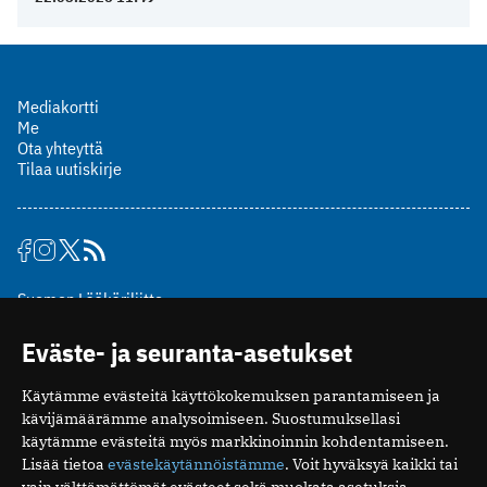
Mediakortti
Me
Ota yhteyttä
Tilaa uutiskirje
Suomen Lääkäriliitto
Mäkelänkatu 2, PL 49
Eväste- ja seuranta-asetukset
00510 Helsinki
puh. (09) 393 091
Käytämme evästeitä käyttökokemuksen parantamiseen ja
toimitus@potilaanlaakarilehti.fi
kävijämäärämme analysoimiseen. Suostumuksellasi
käytämme evästeitä myös markkinoinnin kohdentamiseen.
ISSN 2323-9476
Lisää tietoa
evästekäytännöistämme
. Voit hyväksyä kaikki tai