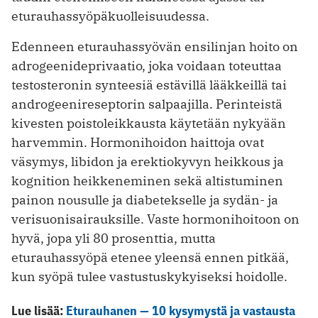
eturauhassyöpäkuolleisuudessa.
Edenneen eturauhassyövän ensilinjan hoito on
adrogeenideprivaatio, joka voidaan toteuttaa
testosteronin synteesiä estävillä lääkkeillä tai
androgeenireseptorin salpaajilla. Perinteistä
kivesten poistoleikkausta käytetään nykyään
harvemmin. Hormonihoidon haittoja ovat
väsymys, libidon ja erektiokyvyn heikkous ja
kognition heikkeneminen sekä altistuminen
painon nousulle ja diabetekselle ja sydän- ja
verisuonisairauksille. Vaste hormonihoitoon on
hyvä, jopa yli 80 prosenttia, mutta
eturauhassyöpä etenee yleensä ennen pitkää,
kun syöpä tulee vastustuskykyiseksi hoidolle.
Lue lisää:
Eturauhanen — 10 kysymystä ja vastausta