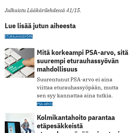
Julkaistu Lääkärilehdessä 41/15.
Lue lisää jutun aiheesta
ETURAUHASSYÖPÄ
Mitä korkeampi PSA-arvo, sitä
suurempi eturauhassyövän
mahdollisuus
Suurentunut PSA-arvo ei aina
viittaa eturauhassyöpään, mutta
sen syy kannattaa aina tutkia.
PSA-ARVO
Kolmikantahoito parantaa
etäpesäkkeistä