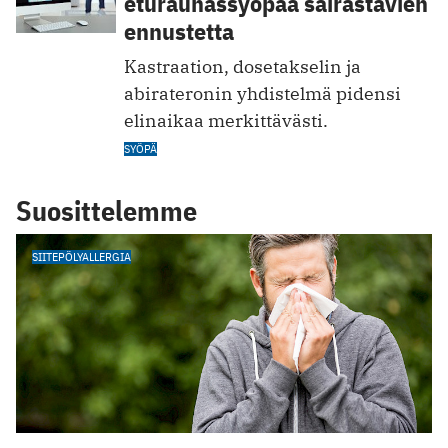
eturauhassyöpää sairastavien
ennustetta
Kastraation, dosetakselin ja
abirateronin yhdistelmä pidensi
elinaikaa merkittävästi.
SYÖPÄ
Suosittelemme
SIITEPÖLYALLERGIA