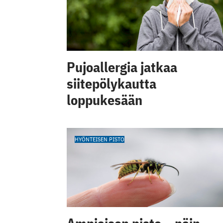
Pujoallergia jatkaa
siitepölykautta
loppukesään
HYÖNTEISEN PISTO