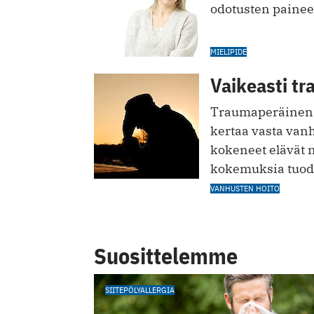
odotusten painees
MIELIPIDE
Vaikeasti t
Traumaperäinen st
kertaa vasta van
kokeneet elävät n
kokemuksia tuod
VANHUSTEN HOITO
Suosittelemme
SIITEPÖLYALLERGIA