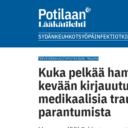
SYDÄN
KEUHKOT
SYÖPÄ
INFEKTIOT
KI
TERVEYDENHUOLTO
PSYYKKINEN TRAUMA
Kuka pelkää ham
kevään kirjauutu
medikaalisia tra
parantumista