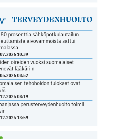
TERVEYDENHUOLTO
i 80 prosenttia sähköpotkulautailun
heuttamista aivovammoista sattui
malassa
.07.2026 10:39
iden oireiden vuoksi suomalaiset
nevät lääkäriin
.05.2026 08:52
omalaisen tehohoidon tulokset ovat
viä
.12.2025 08:19
panjassa perusterveydenhuolto toimii
vin
.12.2025 13:59