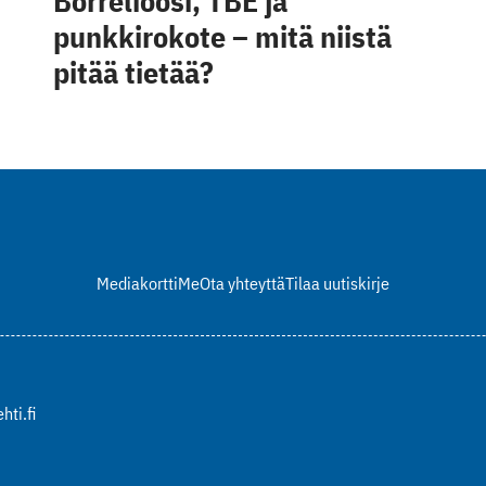
Borrelioosi, TBE ja
punkkirokote – mitä niistä
pitää tietää?
Mediakortti
Me
Ota yhteyttä
Tilaa uutiskirje
hti.fi