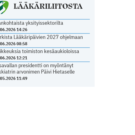
LÄÄKÄRILIITOSTA
ankohtaista yksityissektorilta
.06.2026 14:26
rkista Lääkäripäivien 2027 ohjelmaan
.06.2026 08:58
ikkeuksia toimiston kesäaukioloissa
.06.2026 12:21
savallan presidentti on myöntänyt
kkiatrin arvonimen Päivi Hietaselle
.05.2026 11:49