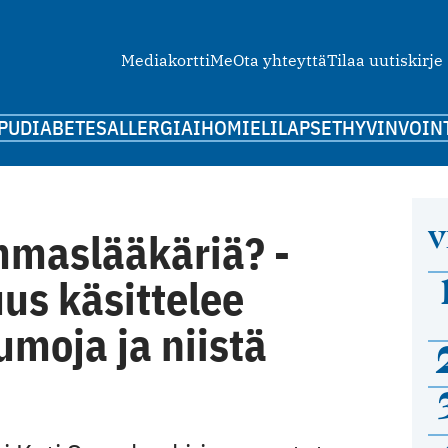
Mediakortti
Me
Ota yhteyttä
Tilaa uutiskirje
PU
DIABETES
ALLERGIA
IHO
MIELI
LAPSET
HYVINVOIN
V
maslääkäriä? -
us käsittelee
umoja ja niistä