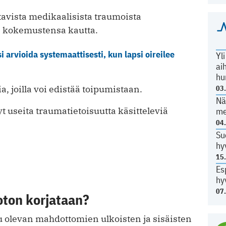
tavista medikaalisista traumoista
n kokemustensa kautta.
 arvioida systemaattisesti, kun lapsi oireilee
Yl
ai
hu
a, joilla voi edistää toipumistaan.
03
Nä
 useita traumatietoisuutta käsitteleviä
me
04
Su
hy
15
Es
hy
07
ton korjataan?
 olevan mahdottomien ­ulkoisten ja sisäisten