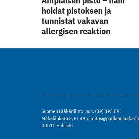
Ampiaisen pisto – näin
hoidat pistoksen ja
tunnistat vakavan
allergisen reaktion
Suomen Lääkäriliitto
puh. (09) 393 091
Mäkelänkatu 2, PL 49
toimitus@potilaanlaakarile
00510 Helsinki