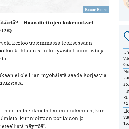
Basam Books
äkäriä? – Haavoitettujen kokemukset
2023)
arvela kertoo uusimmassa teoksessaan
uollon kohtaamisiin liittyvistä traumoista ja
Un
vu
sta.
05
Mi
oskaan ei ole liian myöhäistä saada korjaavia
va
emuksista.
26
Lu
ku
24
aa ja ennaltaehkäistä hänen mukaansa, kun
El
va
ulmista, kunnioittaen potilaiden ja
15
eteellistä näyttöä".