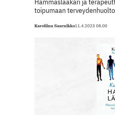
Hammaslääkäri ja terapeutti
toipumaan terveydenhuoltoon
Karoliina Saarnikko
11.4.2023 08.00