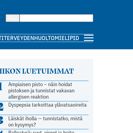
Hae
TI
TERVEYDENHUOLTO
MIELIPIDE
IIKON LUETUIMMAT
1
Ampiaisen pisto – näin hoidat
pistoksen ja tunnistat vakavan
allergisen reaktion
2
Dyspepsia tarkoittaa ylävatsaoireita
3
Läiskät iholla — tunnistatko, mistä
on kysymys?
Palleatyrä: syyt, oireet ja hoito