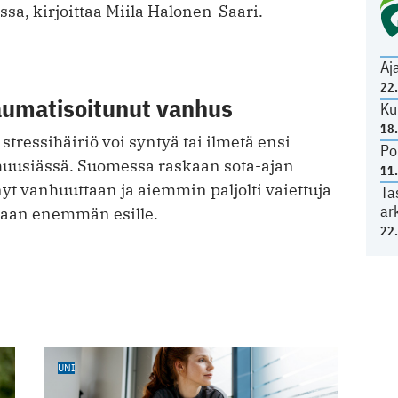
sa, kirjoittaa Miila Halonen-Saari.
Aj
22
raumatisoitunut vanhus
Ku
18
ressihäiriö voi syntyä tai ilmetä ensi
Po
huusiässä. Suomessa raskaan sota-ajan
11
yt vanhuuttaan ja aiemmin paljolti vaiettuja
Ta
ar
aan enemmän esille.
22
UNI