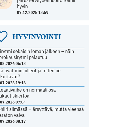
perusterveydenhuolto toimii
hyvin
07.12.2025 13:59
HYVINVOINTI
irytmi sekaisin loman jälkeen – näin
orokausirytmi palautuu
.08.2026 06:13
tä ovat minipillerit ja miten ne
ikuttavat?
.07.2026 19:16
teaalivaihe on normaali osa
ukautiskiertoa
.07.2026 07:04
ohiiri silmässä – ärsyttävä, mutta yleensä
araton vaiva
.07.2026 08:17