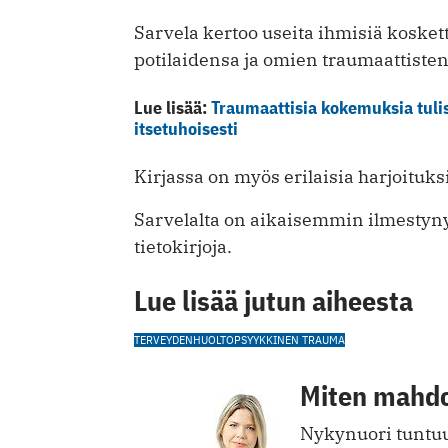
Sarvela kertoo useita ihmisiä kosket
potilaidensa ja omien traumaattiste
Lue lisää:
Traumaattisia kokemuksia tulisi
itsetuhoisesti
Kirjassa on myös erilaisia harjoituksi
Sarvelalta on aikaisemmin ilmestynyt
tietokirjoja.
Lue lisää jutun aiheesta
TERVEYDENHUOLTO
PSYYKKINEN TRAUMA
Miten mahdo
Nykynuori tuntuu