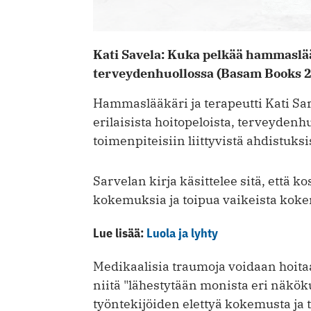
Kati Savela: Kuka pelkää hammaslä
terveydenhuollossa (Basam Books 
Hammaslääkäri ja terapeutti Kati S
erilaisista hoitopeloista, terveydenh
toimenpiteisiin liittyvistä ahdistuksi
Sarvelan kirja käsittelee sitä, että k
kokemuksia ja toipua vaikeista kok
Lue lisää:
Luola ja lyhty
Medikaalisia traumoja voidaan hoit
niitä "lähestytään monista eri näkök
työntekijöiden elettyä kokemusta ja ti