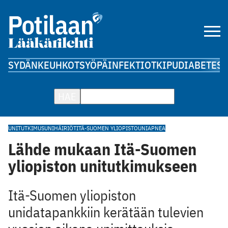
SYDÄN
KEUHKOT
SYÖPÄ
INFEKTIOT
KIPU
DIABETES
A
HAE
UNITUTKIMUS
UNIHÄIRIÖT
ITÄ-SUOMEN YLIOPISTO
UNIAPNEA
Lähde mukaan Itä-Suomen
yliopiston unitutkimukseen
Itä-Suomen yliopiston
unidatapankkiin kerätään tulevien