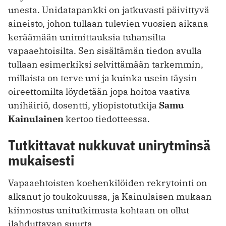
unesta. Unidatapankki on jatkuvasti päivittyvä
aineisto, johon tullaan tulevien vuosien aikana
keräämään unimittauksia tuhansilta
vapaaehtoisilta. Sen sisältämän tiedon avulla
tullaan esimerkiksi selvittämään tarkemmin,
millaista on terve uni ja kuinka usein täysin
oireettomilta löydetään jopa hoitoa vaativa
unihäiriö, dosentti, yliopistotutkija
Samu
Kainulainen
kertoo tiedotteessa.
Tutkittavat nukkuvat unirytminsä
mukaisesti
Vapaaehtoisten koehenkilöiden rekrytointi on
alkanut jo toukokuussa, ja Kainulaisen mukaan
kiinnostus unitutkimusta kohtaan on ollut
ilahduttavan suurta.