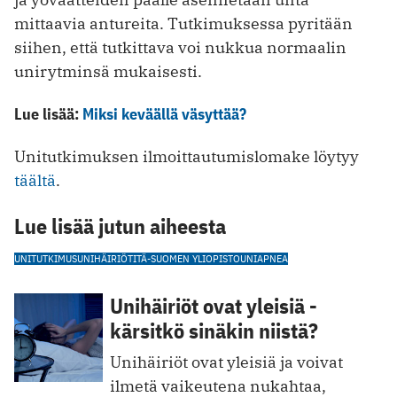
mittaavia antureita. Tutkimuksessa pyritään
siihen, että tutkittava voi nukkua normaalin
unirytminsä mukaisesti.
Lue lisää:
Miksi keväällä väsyttää?
Unitutkimuksen ilmoittautumislomake löytyy
täältä
.
Lue lisää jutun aiheesta
UNITUTKIMUS
UNIHÄIRIÖT
ITÄ-SUOMEN YLIOPISTO
UNIAPNEA
Unihäiriöt ovat yleisiä -
kärsitkö sinäkin niistä?
Unihäiriöt ovat yleisiä ja voivat
ilmetä vaikeutena nukahtaa,