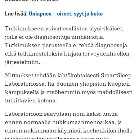
Lue lisää:
Uniapnea – oireet, syyt ja hoito
Tutkimukseen voivat osallistua täysi-ikäiset,
joilla ei ole diagnosoituja unihäiriöitä.
Tutkimuksen perusteella ei tehdä diagnooseja
eikä tutkimustuloksia kirjata terveydenhuollon
järjestelmiin.
Mittaukset tehdään lähtökohtaisesti SmartSleep
Laboratoriossa, Itä-Suomen yliopiston Kuopion
kampuksella ja myöhemmin myös mahdollisesti
tutkittavien kotona.
Laboratorioon saavutaan noin kaksi tuntia
ennen normaalia nukkumaanmenoaikaa, ja
ennen nukkumaan käymistä koehenkilön iholle
ja yövaatteiden päälle asennetaan unta