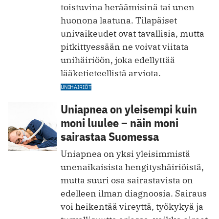
toistuvina heräämisinä tai unen
huonona laatuna. Tilapäiset
univaikeudet ovat tavallisia, mutta
pitkittyessään ne voivat viitata
unihäiriöön, joka edellyttää
lääketieteellistä arviota.
UNIHÄIRIÖT
Uniapnea on yleisempi kuin
moni luulee – näin moni
sairastaa Suomessa
Uniapnea on yksi yleisimmistä
unenaikaisista hengityshäiriöistä,
mutta suuri osa sairastavista on
edelleen ilman diagnoosia. Sairaus
voi heikentää vireyttä, työkykyä ja