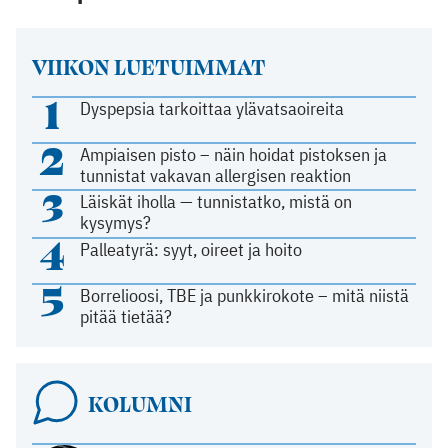
VIIKON LUETUIMMAT
1
Dyspepsia tarkoittaa ylävatsaoireita
2
Ampiaisen pisto – näin hoidat pistoksen ja
tunnistat vakavan allergisen reaktion
3
Läiskät iholla — tunnistatko, mistä on
kysymys?
4
Palleatyrä: syyt, oireet ja hoito
5
Borrelioosi, TBE ja punkkirokote – mitä niistä
pitää tietää?
KOLUMNI