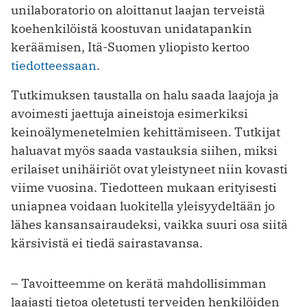
unilaboratorio on aloittanut laajan terveistä
koehenkilöistä koostuvan unidatapankin
keräämisen, Itä-Suomen yliopisto kertoo
tiedotteessaan
.
Tutkimuksen taustalla on halu saada laajoja ja
avoimesti jaettuja aineistoja esimerkiksi
keinoälymenetelmien kehittämiseen. Tutkijat
haluavat myös saada vastauksia siihen, miksi
erilaiset unihäiriöt ovat yleistyneet niin kovasti
viime vuosina. Tiedotteen mukaan erityisesti
uniapnea voidaan luokitella yleisyydeltään jo
lähes kansansairaudeksi, vaikka suuri osa siitä
kärsivistä ei tiedä sairastavansa.
– Tavoitteemme on kerätä mahdollisimman
laajasti tietoa oletetusti terveiden henkilöiden