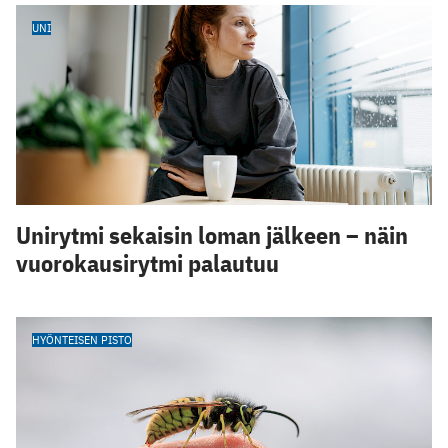
UNI
Unirytmi sekaisin loman jälkeen – näin
vuorokausirytmi palautuu
HYÖNTEISEN PISTO