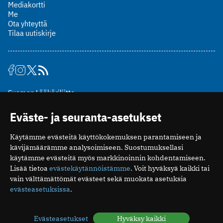
Mediakortti
Me
Ota yhteyttä
Tilaa uutiskirje
Suomen Lääkäriliitto
Mäkelänkatu 2, PL 49
Eväste- ja seuranta-asetukset
00510 Helsinki
puh. (09) 393 091
Käytämme evästeitä käyttökokemuksen parantamiseen ja
toimitus@potilaanlaakarilehti.fi
kävijämäärämme analysoimiseen. Suostumuksellasi
käytämme evästeitä myös markkinoinnin kohdentamiseen.
ISSN 2323-9476
Lisää tietoa
evästekäytännöistämme
. Voit hyväksyä kaikki tai
vain välttämättömät evästeet sekä muokata asetuksia
evästeasetuksissa
.
Evästeasetukset
Hyväksy kaikki