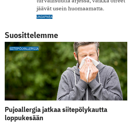
turvallisuutta arjessa, vaikka oireet
jäävät usein huomaamatta.
UNIAPNEA
Suosittelemme
SIITEPÖLYALLERGIA
Pujoallergia jatkaa siitepölykautta
loppukesään