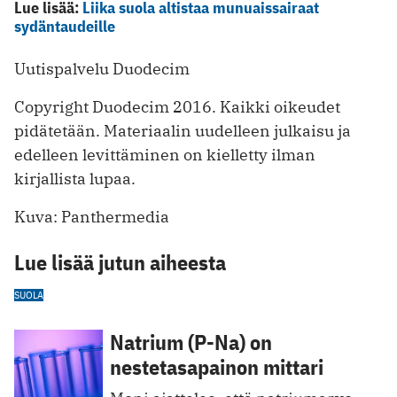
Lue lisää:
Liika suola altistaa munuaissairaat
sydäntaudeille
Uutispalvelu Duodecim
Copyright Duodecim 2016. Kaikki oikeudet
pidätetään. Materiaalin uudelleen julkaisu ja
edelleen levittäminen on kielletty ilman
kirjallista lupaa.
Kuva: Panthermedia
Lue lisää jutun aiheesta
SUOLA
Natrium (P-Na) on
nestetasapainon mittari