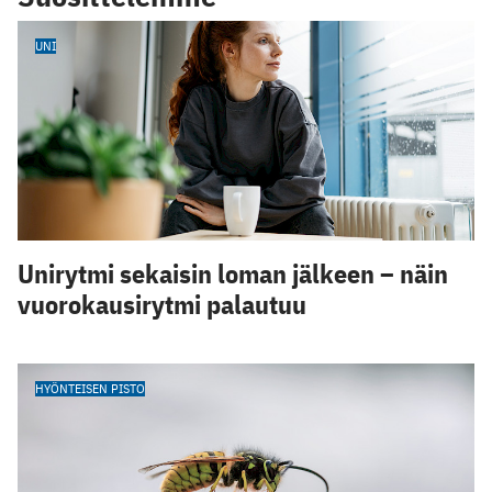
UNI
Unirytmi sekaisin loman jälkeen – näin
vuorokausirytmi palautuu
HYÖNTEISEN PISTO