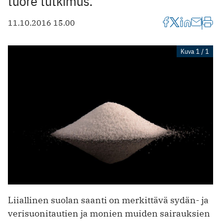
tuore tutkimus.
11.10.2016 15.00
Kuva 1 / 1
Liiallinen suolan saanti on merkittävä sydän- ja
verisuonitautien ja monien muiden sairauksien