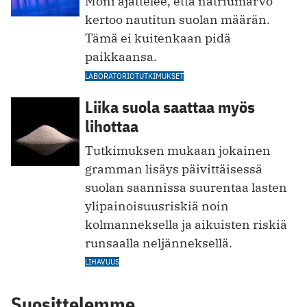
Moni ajattelee, että natriumarvo
kertoo nautitun suolan määrän.
Tämä ei kuitenkaan pidä
paikkaansa.
LABORATORIOTUTKIMUKSET
Liika suola saattaa myös
lihottaa
Tutkimuksen mukaan jokainen
gramman lisäys päivittäisessä
suolan saannissa suurentaa lasten
ylipainoisuusriskiä noin
kolmanneksella ja aikuisten riskiä
runsaalla neljänneksellä.
LIHAVUUS
Suosittelemme