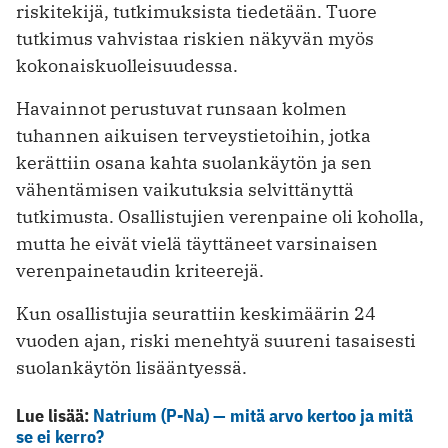
riskitekijä, tutkimuksista tiedetään. Tuore
tutkimus vahvistaa riskien näkyvän myös
kokonaiskuolleisuudessa.
Havainnot perustuvat runsaan kolmen
tuhannen aikuisen terveystietoihin, jotka
kerättiin osana kahta suolankäytön ja sen
vähentämisen vaikutuksia selvittänyttä
tutkimusta. Osallistujien verenpaine oli koholla,
mutta he eivät vielä täyttäneet varsinaisen
verenpainetaudin kriteerejä.
Kun osallistujia seurattiin keskimäärin 24
vuoden ajan, riski menehtyä suureni tasaisesti
suolankäytön lisääntyessä.
Lue lisää:
Natrium (P-Na) — mitä arvo kertoo ja mitä
se ei kerro?