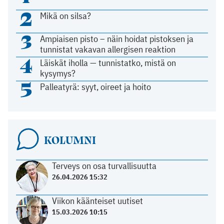
2
Mikä on silsa?
3
Ampiaisen pisto – näin hoidat pistoksen ja
tunnistat vakavan allergisen reaktion
4
Läiskät iholla — tunnistatko, mistä on
kysymys?
5
Palleatyrä: syyt, oireet ja hoito
KOLUMNI
Terveys on osa turvallisuutta
26.04.2026 15:32
Viikon käänteiset uutiset
15.03.2026 10:15