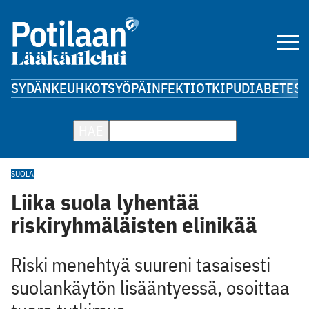
SYDÄN
KEUHKOT
SYÖPÄ
INFEKTIOT
KIPU
DIABETES
A
HAE
SUOLA
Liika suola lyhentää
riskiryhmäläisten elinikää
Riski menehtyä suureni tasaisesti
suolankäytön lisääntyessä, osoittaa