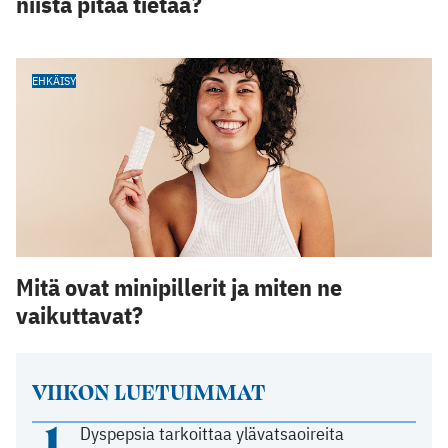
niistä pitää tietää?
EHKÄISY
Mitä ovat minipillerit ja miten ne
vaikuttavat?
VIIKON LUETUIMMAT
1
Dyspepsia tarkoittaa ylävatsaoireita