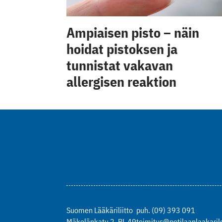
Ampiaisen pisto – näin
hoidat pistoksen ja
tunnistat vakavan
allergisen reaktion
Suomen Lääkäriliitto
puh. (09) 393 091
Mäkelänkatu 2, PL 49
toimitus@potilaanlaakarile