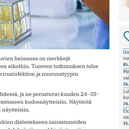
Un
vu
tuvien haimassa on merkkejä
05
sen aikoihin. Tuoreen tutkimuksen tulos
Mi
ovirusinfektion ja nuoruustyypin
va
26
Lu
lehdessä, ja ne perustuvat kuuden 24–35-
ku
rastuneen kudosnäytteisiin. Näytteitä
24
 näytteisiin.
El
va
aikkien diabetekseen sairastuneiden
15