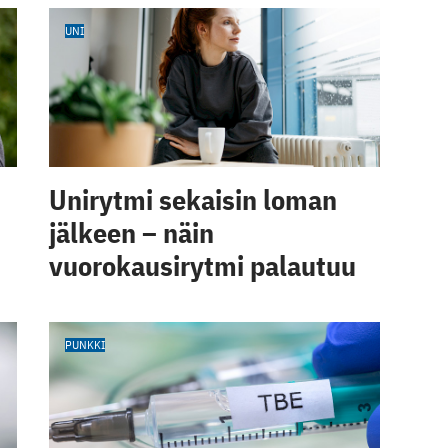
UNI
Unirytmi sekaisin loman
jälkeen – näin
vuorokausirytmi palautuu
PUNKKI