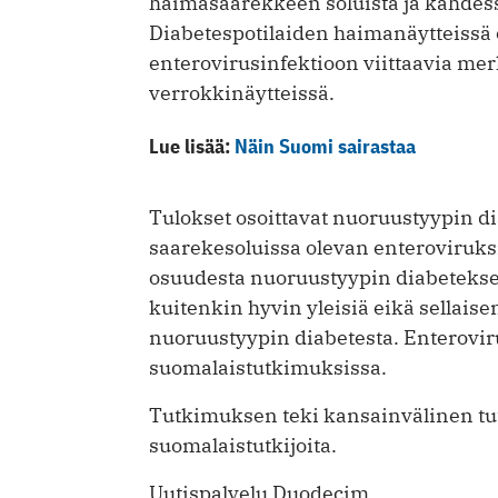
haimasaarekkeen soluista ja kahdes
Diabetespotilaiden haimanäytteissä 
enterovirusinfektioon viittaavia me
verrokkinäytteissä.
Lue lisää:
Näin Suomi sairastaa
Tulokset osoittavat nuoruustyypin 
saarekesoluissa olevan enteroviruksi
osuudesta nuoruustyypin diabetekse
kuitenkin hyvin yleisiä eikä sellais
nuoruustyypin diabetesta. Enterovir
suomalaistutkimuksissa.
Tutkimuksen teki kansainvälinen tu
suomalaistutkijoita.
Uutispalvelu Duodecim