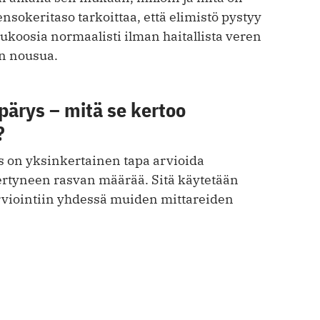
nsokeritaso tarkoittaa, että elimistö pystyy
koosia normaalisti ilman haitallista veren
n nousua.
ärys – mitä se kertoo
?
on yksinkertainen tapa arvioida
kertyneen rasvan määrää. Sitä käytetään
rviointiin yhdessä muiden mittareiden