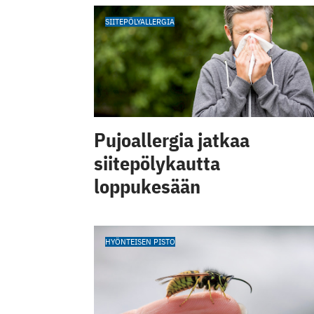
SIITEPÖLYALLERGIA
Pujoallergia jatkaa
siitepölykautta
loppukesään
HYÖNTEISEN PISTO