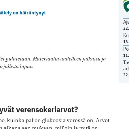
ätely on häiriintynyt
Aj
22
Ku
18
Po
11
t pidätetään. Materiaalin uudelleen julkaisu ja
Ta
irjallista lupaa.
ar
22
yvät verensokeriarvot?
o, kuinka paljon glukoosia veressä on. Arvot
än aikana sen mukaan, milloin ja mitä on