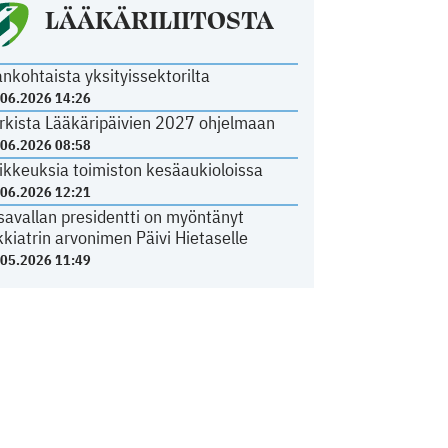
LÄÄKÄRILIITOSTA
ankohtaista yksityissektorilta
.06.2026 14:26
rkista Lääkäripäivien 2027 ohjelmaan
.06.2026 08:58
ikkeuksia toimiston kesäaukioloissa
.06.2026 12:21
savallan presidentti on myöntänyt
kkiatrin arvonimen Päivi Hietaselle
.05.2026 11:49