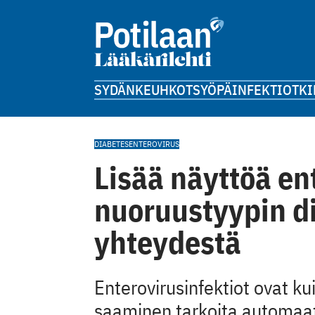
SYDÄN
KEUHKOT
SYÖPÄ
INFEKTIOT
KI
DIABETES
ENTEROVIRUS
Lisää näyttöä en
nuoruustyypin d
yhteydestä
Enterovirusinfektiot ovat kui
saaminen tarkoita automaat