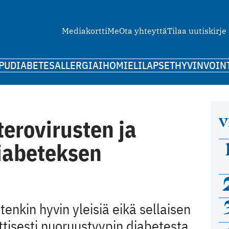
Mediakortti
Me
Ota yhteyttä
Tilaa uutiskirje
PU
DIABETES
ALLERGIA
IHO
MIELI
LAPSET
HYVINVOIN
V
terovirusten ja
iabeteksen
tenkin hyvin yleisiä eikä sellaisen
tisesti nuoruustyypin diabetesta.