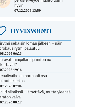
perusterveydenhuolto toimii
hyvin
07.12.2025 13:59
HYVINVOINTI
irytmi sekaisin loman jälkeen – näin
orokausirytmi palautuu
.08.2026 06:13
tä ovat minipillerit ja miten ne
ikuttavat?
.07.2026 19:16
teaalivaihe on normaali osa
ukautiskiertoa
.07.2026 07:04
ohiiri silmässä – ärsyttävä, mutta yleensä
araton vaiva
.07.2026 08:17