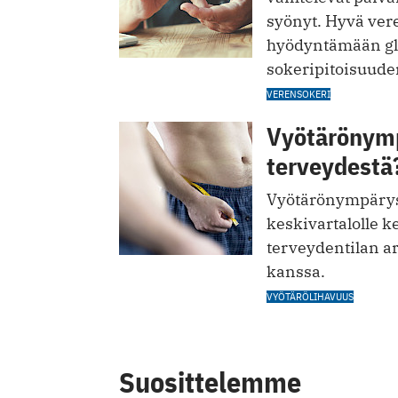
syönyt. Hyvä vere
hyödyntämään glu
sokeripitoisuude
VERENSOKERI
Vyötärönymp
terveydestä
Vyötärönympärys 
keskivartalolle 
terveydentilan a
kanssa.
VYÖTÄRÖLIHAVUUS
Suosittelemme