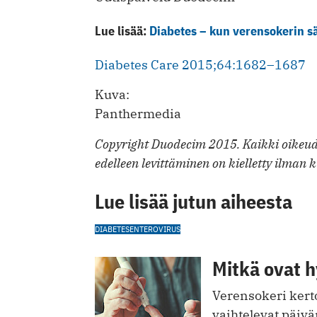
Lue lisää:
Diabetes – kun verensokerin sä
Diabetes Care 2015;64:1682–1687
Kuva:
Panthermedia
Copyright Duodecim 2015. Kaikki oikeude
edelleen levittäminen on kielletty ilman k
Lue lisää jutun aiheesta
DIABETES
ENTEROVIRUS
Mitkä ovat h
Verensokeri kerto
vaihtelevat päiv