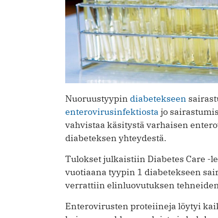
Nuoruustyypin
diabetekseen
sairas
enterovirusinfektiosta
jo sairastumi
vahvistaa käsitystä varhaisen enter
diabeteksen yhteydestä.
Tulokset julkaistiin Diabetes Care -
vuotiaana tyypin 1 diabetekseen sai
verrattiin elinluovutuksen tehneiden
Enterovirusten proteiineja löytyi k