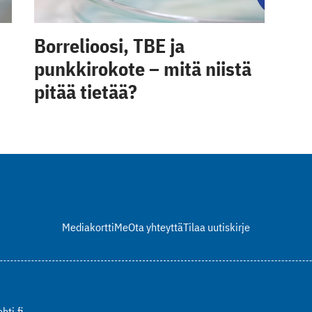
Borrelioosi, TBE ja
punkkirokote – mitä niistä
pitää tietää?
Mediakortti
Me
Ota yhteyttä
Tilaa uutiskirje
hti.fi