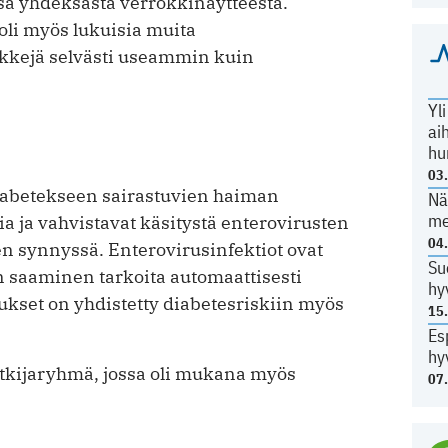
sa yhdeksästä verrokkinäytteestä.
oli myös lukuisia muita
rkkejä selvästi useammin kuin
Yl
ai
hu
03
diabetekseen sairastuvien haiman
Nä
me
a ja vahvistavat käsitystä enterovirusten
04
n synnyssä. Enterovirusinfektiot ovat
Su
en saaminen tarkoita automaattisesti
hy
ukset on yhdistetty diabetesriskiin myös
15
Es
hy
tkijaryhmä, jossa oli mukana myös
07