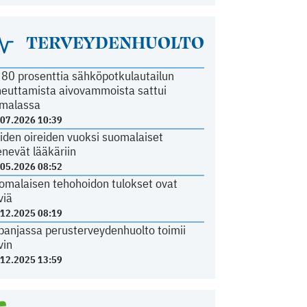
TERVEYDENHUOLTO
i 80 prosenttia sähköpotkulautailun
heuttamista aivovammoista sattui
malassa
.07.2026 10:39
iden oireiden vuoksi suomalaiset
nevät lääkäriin
.05.2026 08:52
omalaisen tehohoidon tulokset ovat
viä
.12.2025 08:19
panjassa perusterveydenhuolto toimii
vin
.12.2025 13:59