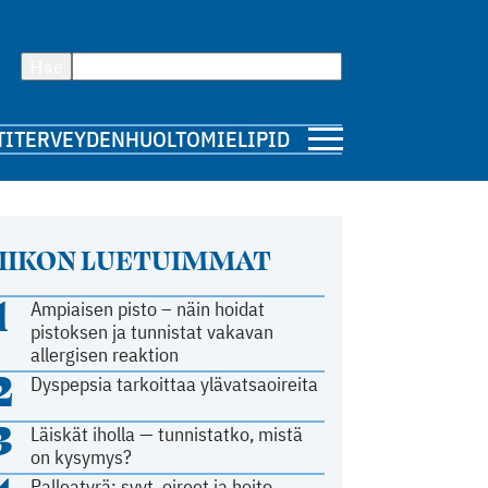
Hae
TI
TERVEYDENHUOLTO
MIELIPIDE
IIKON LUETUIMMAT
1
Ampiaisen pisto – näin hoidat
pistoksen ja tunnistat vakavan
allergisen reaktion
2
Dyspepsia tarkoittaa ylävatsaoireita
3
Läiskät iholla — tunnistatko, mistä
on kysymys?
Palleatyrä: syyt, oireet ja hoito