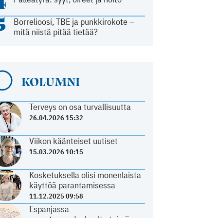
4
5
Borrelioosi, TBE ja punkkirokote –
mitä niistä pitää tietää?
KOLUMNI
Terveys on osa turvallisuutta
26.04.2026 15:32
Viikon käänteiset uutiset
15.03.2026 10:15
Kosketuksella olisi monenlaista
käyttöä parantamisessa
11.12.2025 09:58
Espanjassa