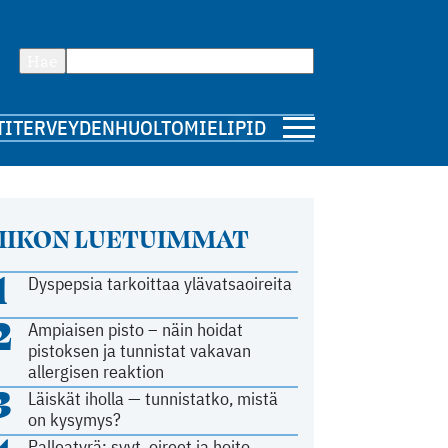
Hae
TI
TERVEYDENHUOLTO
MIELIPIDE
IIKON LUETUIMMAT
1
Dyspepsia tarkoittaa ylävatsaoireita
2
Ampiaisen pisto – näin hoidat
pistoksen ja tunnistat vakavan
allergisen reaktion
3
Läiskät iholla — tunnistatko, mistä
on kysymys?
Palleatyrä: syyt, oireet ja hoito