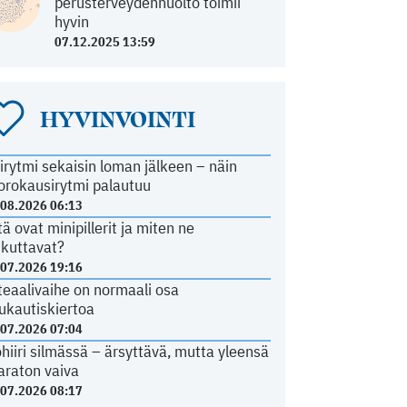
perusterveydenhuolto toimii
hyvin
07.12.2025 13:59
HYVINVOINTI
irytmi sekaisin loman jälkeen – näin
orokausirytmi palautuu
.08.2026 06:13
tä ovat minipillerit ja miten ne
ikuttavat?
.07.2026 19:16
teaalivaihe on normaali osa
ukautiskiertoa
.07.2026 07:04
ohiiri silmässä – ärsyttävä, mutta yleensä
araton vaiva
.07.2026 08:17