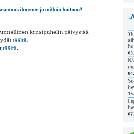
sennus ilmenee ja milloin hoitoon?
nnallinen kriisipuhelin päivystää
Yl
ai
öydät
täältä.
hu
ät
täältä
.
03
Nä
me
04
Su
hy
15
Es
hy
07