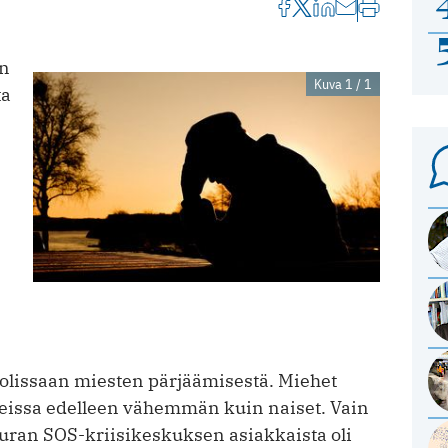
an
Kuva 1 / 1
ta
olissaan miesten pärjäämisestä. Miehet
teissa edelleen vähemmän kuin naiset. Vain
uran SOS-kriisikeskuksen asiakkaista oli