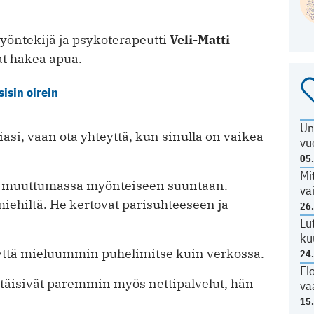
öntekijä ja psykoterapeutti
Veli-Matti
at hakea apua.
isin oirein
Un
asi, vaan ota yhteyttä, kun sinulla on vaikea
vu
05
Mi
n muuttumassa myönteiseen suuntaan.
va
ehiltä. He kertovat parisuhteeseen ja
26
Lu
ku
ttä mieluummin puhelimitse kuin verkossa.
24
El
ytäisivät paremmin myös nettipalvelut, hän
va
15