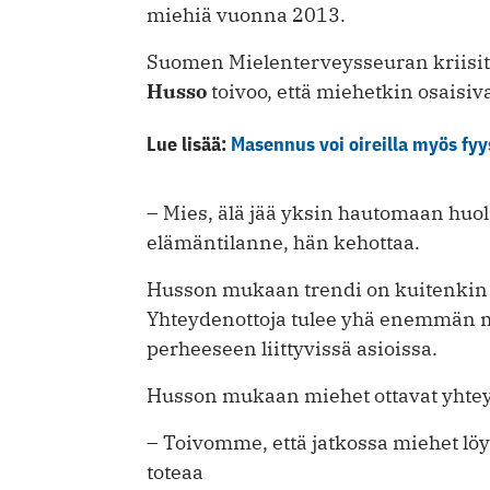
miehiä vuonna 2013.
Suomen Mielenterveysseuran kriisity
Husso
toivoo, että miehetkin osaisiv
Lue lisää:
Masennus voi oireilla myös fyys
– Mies, älä jää yksin hautomaan huoli
elämäntilanne, hän kehottaa.
Husson mukaan trendi on kuitenki
Yhteydenottoja tulee yhä enemmän mi
perheeseen liittyvissä asioissa.
Husson mukaan miehet ottavat yhtey
– Toivomme, että jatkossa miehet lö
toteaa