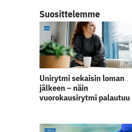
Suosittelemme
UNI
Unirytmi sekaisin loman
jälkeen – näin
vuorokausirytmi palautuu
PUNKKI