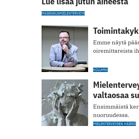
Lue lisää jutun aiheesta
MASENNUS
MIELENTERVEYS
Toimintakyk
Emme näytä pääs
oiremittareista i
KOLUMNI
Mielentervey
valtaosaa s
Ensimmäistä kert
nuoruudessa.
MIELENTERVEYDEN HÄIRIÖ