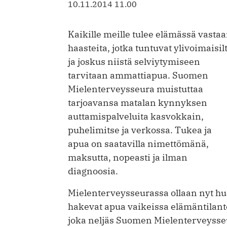
10.11.2014 11.00
Kaikille meille tulee elämässä vasta
haasteita, jotka tuntuvat ylivoimaisil
ja joskus niistä selviytymiseen
tarvitaan ammattiapua. Suomen
Mielenterveysseura muistuttaa
tarjoavansa matalan kynnyksen
auttamispalveluita kasvokkain,
puhelimitse ja verkossa. Tukea ja
apua on saatavilla nimettömänä,
maksutta, nopeasti ja ilman
diagnoosia.
Mielenterveysseurassa ollaan nyt hu
hakevat apua vaikeissa elämäntilan
joka neljäs Suomen Mielenterveysse