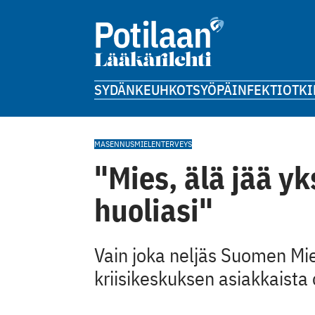
SYDÄN
KEUHKOT
SYÖPÄ
INFEKTIOT
KI
MASENNUS
MIELENTERVEYS
"Mies, älä jää y
huoliasi"
Vain joka neljäs Suomen Mi
kriisikeskuksen asiakkaista