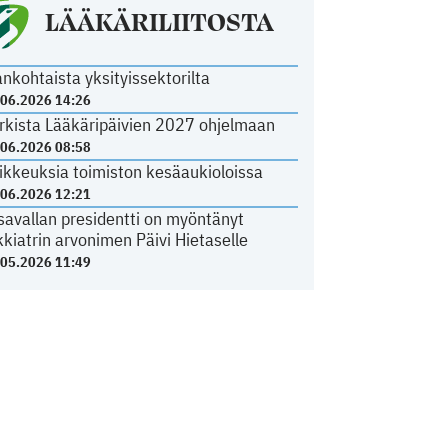
LÄÄKÄRILIITOSTA
ankohtaista yksityissektorilta
.06.2026 14:26
rkista Lääkäripäivien 2027 ohjelmaan
.06.2026 08:58
ikkeuksia toimiston kesäaukioloissa
.06.2026 12:21
savallan presidentti on myöntänyt
kkiatrin arvonimen Päivi Hietaselle
.05.2026 11:49