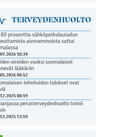
TERVEYDENHUOLTO
i 80 prosenttia sähköpotkulautailun
heuttamista aivovammoista sattui
malassa
.07.2026 10:39
iden oireiden vuoksi suomalaiset
nevät lääkäriin
.05.2026 08:52
omalaisen tehohoidon tulokset ovat
viä
.12.2025 08:19
panjassa perusterveydenhuolto toimii
vin
.12.2025 13:59