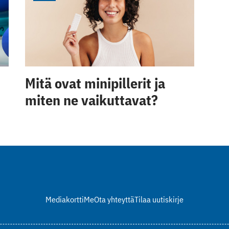
Mitä ovat minipillerit ja
miten ne vaikuttavat?
Mediakortti
Me
Ota yhteyttä
Tilaa uutiskirje