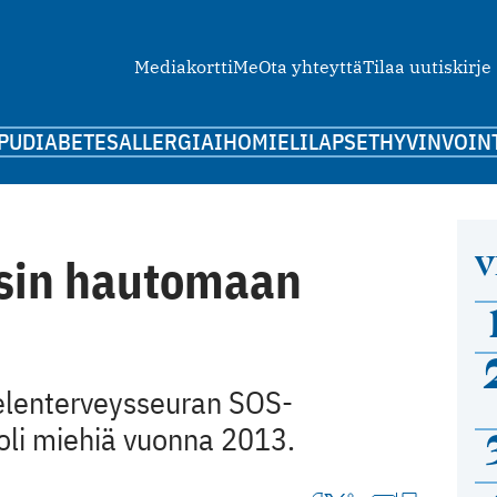
Mediakortti
Me
Ota yhteyttä
Tilaa uutiskirje
PU
DIABETES
ALLERGIA
IHO
MIELI
LAPSET
HYVINVOIN
V
ksin hautomaan
elenterveysseuran SOS-
 oli miehiä vuonna 2013.