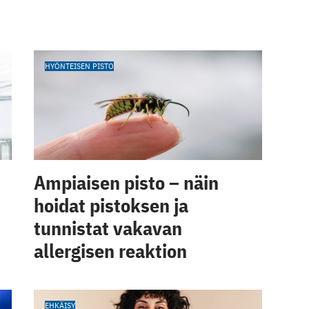
HYÖNTEISEN PISTO
Ampiaisen pisto – näin
hoidat pistoksen ja
tunnistat vakavan
allergisen reaktion
EHKÄISY