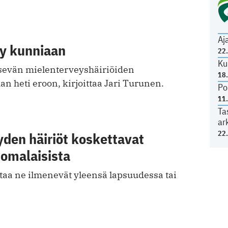
Aj
y kunniaan
22
Ku
evän mielenterveyshäiriöiden
18
han heti eroon, kirjoittaa Jari Turunen.
Po
11
Ta
ar
22
den häiriöt koskettavat
uomalaisista
aa ne ilmenevät yleensä lapsuudessa tai