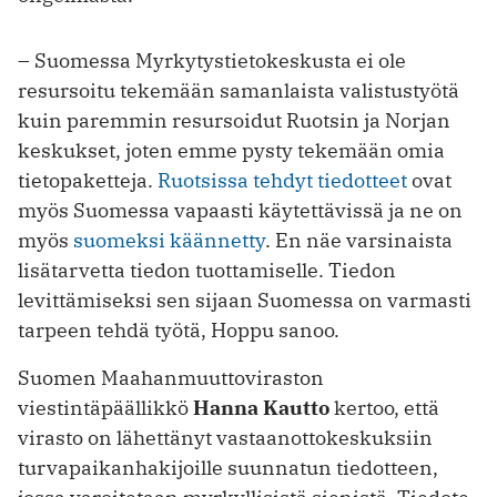
– Suomessa Myrkytystietokeskusta ei ole
resursoitu tekemään samanlaista valistustyötä
kuin paremmin resursoidut Ruotsin ja Norjan
keskukset, joten emme pysty tekemään omia
tietopaketteja.
Ruotsissa tehdyt tiedotteet
ovat
myös Suomessa vapaasti käytettävissä ja ne on
myös
suomeksi käännetty
. En näe varsinaista
lisätarvetta tiedon tuottamiselle. Tiedon
levittämiseksi sen sijaan Suomessa on varmasti
tarpeen tehdä työtä, Hoppu sanoo.
Suomen Maahanmuuttoviraston
viestintäpäällikkö
Hanna Kautto
kertoo, että
virasto on lähettänyt vastaanottokeskuksiin
turvapaikanhakijoille suunnatun tiedotteen,