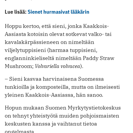
Lue lisää:
Sienet hurmasivat lääkärin
Hoppu kertoo, että sieni, jonka Kaakkois-
Aasiasta kotoisin olevat sotkevat valko- tai
kavalakärpässieneen on nimeltään
viljelytuppisieni (harmaa tuppisieni,
englanninkieliseltä nimeltään Paddy Straw
Mushroom;
Volvariella volvacea
).
– Sieni kasvaa harvinaisena Suomessa
tunkioilla ja komposteilla, mutta on ilmeisesti
yleinen Kaakkois-Aasiassa, hän sanoo.
Hopun mukaan Suomen Myrkytystietokeskus
on tehnyt yhteistyötä muiden pohjoismaisten
keskusten kanssa ja vaihtanut tietoa
ongelmasta.