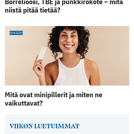
Borrelioosi, TBE ja punkkirokote – mitä
niistä pitää tietää?
EHKÄISY
Mitä ovat minipillerit ja miten ne
vaikuttavat?
VIIKON LUETUIMMAT