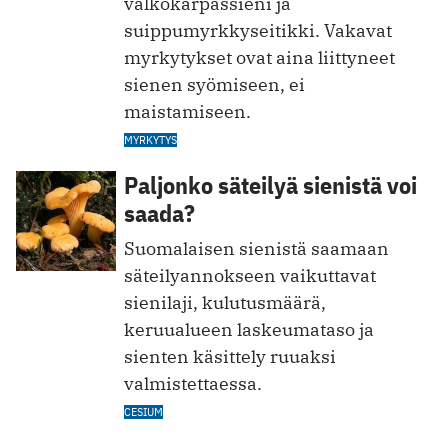
valkokärpässieni ja
suippumyrkkyseitikki. Vakavat
myrkytykset ovat aina liittyneet
sienen syömiseen, ei
maistamiseen.
MYRKYTYS
Paljonko säteilyä sienistä voi
saada?
Suomalaisen sienistä saamaan
säteilyannokseen vaikuttavat
sienilaji, kulutusmäärä,
keruualueen laskeumataso ja
sienten käsittely ruuaksi
valmistettaessa.
CESIUM