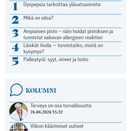
1
Dyspepsia tarkoittaa ylävatsaoireita
2
Mikä on silsa?
3
Ampiaisen pisto – näin hoidat pistoksen ja
tunnistat vakavan allergisen reaktion
4
Läiskät iholla — tunnistatko, mistä on
kysymys?
5
Palleatyrä: syyt, oireet ja hoito
KOLUMNI
Terveys on osa turvallisuutta
26.04.2026 15:32
Viikon käänteiset uutiset