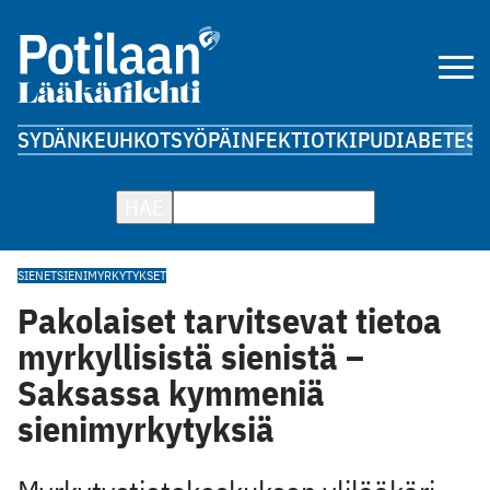
SYDÄN
KEUHKOT
SYÖPÄ
INFEKTIOT
KIPU
DIABETES
A
HAE
SIENET
SIENIMYRKYTYKSET
Pakolaiset tarvitsevat tietoa
myrkyllisistä sienistä –
Saksassa kymmeniä
sienimyrkytyksiä