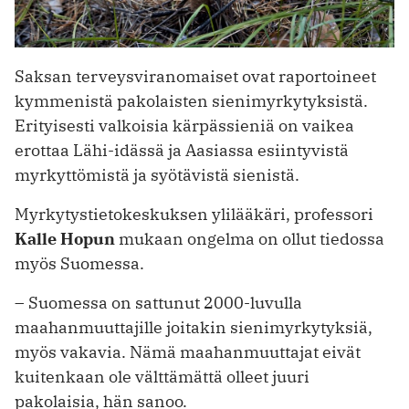
Saksan terveysviranomaiset ovat raportoineet
kymmenistä pakolaisten sienimyrkytyksistä.
Erityisesti valkoisia kärpässieniä on vaikea
erottaa Lähi-idässä ja Aasiassa esiintyvistä
myrkyttömistä ja syötävistä sienistä.
Myrkytystietokeskuksen ylilääkäri, professori
Kalle Hopun
mukaan ongelma on ollut tiedossa
myös Suomessa.
– Suomessa on sattunut 2000-luvulla
maahanmuuttajille joitakin sienimyrkytyksiä,
myös vakavia. Nämä maahanmuuttajat eivät
kuitenkaan ole välttämättä olleet juuri
pakolaisia, hän sanoo.