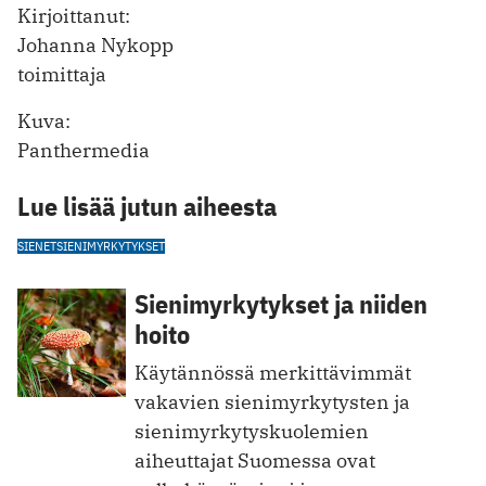
Kirjoittanut:
Johanna Nykopp
toimittaja
Kuva:
Panthermedia
Lue lisää jutun aiheesta
SIENET
SIENIMYRKYTYKSET
Sienimyrkytykset ja niiden
hoito
Käytännössä merkittävimmät
vakavien sienimyrkytysten ja
sienimyrkytyskuolemien
aiheuttajat Suomessa ovat