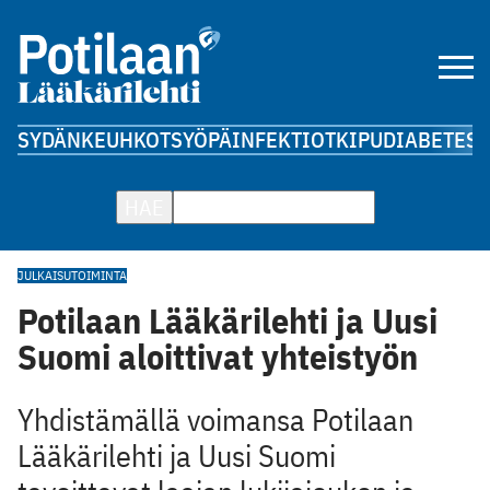
SYDÄN
KEUHKOT
SYÖPÄ
INFEKTIOT
KIPU
DIABETES
A
HAE
JULKAISUTOIMINTA
Potilaan Lääkärilehti ja Uusi
Suomi aloittivat yhteistyön
Yhdistämällä voimansa Potilaan
Lääkärilehti ja Uusi Suomi