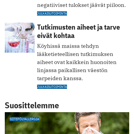
negatiiviset tulokset jäävät piiloon.
JULKAISUTOIMINTA
Tutkimusten aiheet ja tarve
eivät kohtaa
Köyhissä maissa tehdyn
lääketieteellisen tutkimuksen
aiheet ovat kaikkein huonoiten
linjassa paikallisen väestön
tarpeiden kanssa.
JULKAISUTOIMINTA
Suosittelemme
SIITEPÖLYALLERGIA