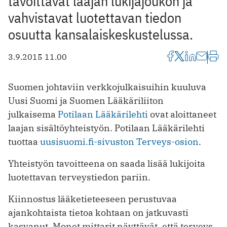
tavoittavat laajan lukijajoukon ja
vahvistavat luotettavan tiedon
osuutta kansalaiskeskustelussa.
3.9.2015 11.00
Suomen johtaviin verkkojulkaisuihin kuuluva
Uusi Suomi ja Suomen Lääkäriliiton
julkaisema
Potilaan Lääkärilehti
ovat aloittaneet
laajan sisältöyhteistyön. Potilaan Lääkärilehti
tuottaa
uusisuomi.fi-sivuston Terveys-osion
.
Yhteistyön tavoitteena on saada lisää lukijoita
luotettavan terveystiedon pariin.
Kiinnostus lääketieteeseen perustuvaa
ajankohtaista tietoa kohtaan on jatkuvasti
kasvanut. Monet mittarit näyttävät, että terveys