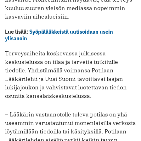
kuuluu suuren yleisön mediassa nopeimmin
kasvaviin aihealueisiin.
Lue lisää:
Syöpälääkkeistä uutisoidaan usein
ylisanoin
Terveysaiheita koskevassa julkisessa
keskustelussa on tilaa ja tarvetta tutkitulle
tiedolle. Yhdistämällä voimansa Potilaan
Lääkärilehti ja Uusi Suomi tavoittavat laajan
lukijajoukon ja vahvistavat luotettavan tiedon
osuutta kansalaiskeskustelussa.
– Lääkärin vastaanotolle tuleva potilas on yhä
useammin varustautunut monenlaisilla verkosta
löytämillään tiedoilla tai käsityksillä. Potilaan
Lääkärilehden sisältö pyrkii kaikin tavoin