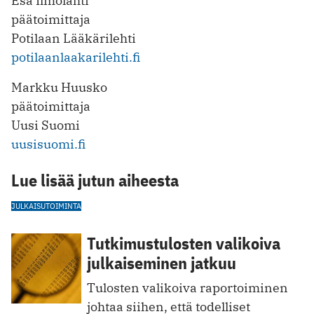
Esa Ilmolahti
päätoimittaja
Potilaan Lääkärilehti
potilaanlaakarilehti.fi
Markku Huusko
päätoimittaja
Uusi Suomi
uusisuomi.fi
Lue lisää jutun aiheesta
JULKAISUTOIMINTA
Tutkimustulosten valikoiva
julkaiseminen jatkuu
Tulosten valikoiva raportoiminen
johtaa siihen, että todelliset