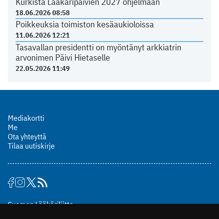
Kurkista Lääkäripäivien 2027 ohjelmaan
18.06.2026 08:58
Poikkeuksia toimiston kesäaukioloissa
11.06.2026 12:21
Tasavallan presidentti on myöntänyt arkkiatrin
arvonimen Päivi Hietaselle
22.05.2026 11:49
Mediakortti
Me
Ota yhteyttä
Tilaa uutiskirje
Suomen Lääkäriliitto
Mäkelänkatu 2, PL 49