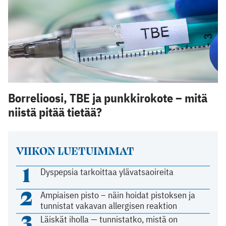
Borrelioosi, TBE ja punkkirokote – mitä
niistä pitää tietää?
VIIKON LUETUIMMAT
1
Dyspepsia tarkoittaa ylävatsaoireita
2
Ampiaisen pisto – näin hoidat pistoksen ja
tunnistat vakavan allergisen reaktion
3
Läiskät iholla — tunnistatko, mistä on