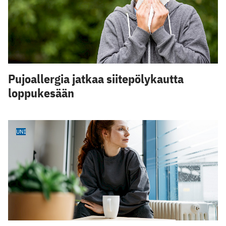
Pujoallergia jatkaa siitepölykautta
loppukesään
UNI